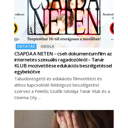
OKTATÁS
ISKOLA
CSAPDA A NETEN – cseh dokumentumfilm az
internetes szexuális ragadozókról – Tanár
KLUB mozivetítése edukációs beszélgetéssel
egybekötve
Tabudöntögető és edukációs filmvetítést és
ahhoz kapcsolódó feldolgozó beszélgetést
szervez a Felelős Szülők Iskolája Tanár Klub és a
Cinema City