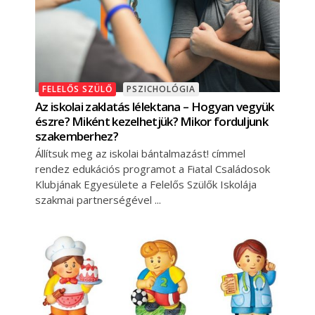
FELELŐS SZÜLŐ
PSZICHOLÓGIA
Az iskolai zaklatás lélektana – Hogyan vegyük
észre? Miként kezelhetjük? Mikor forduljunk
szakemberhez?
Állítsuk meg az iskolai bántalmazást! címmel
rendez edukációs programot a Fiatal Családosok
Klubjának Egyesülete a Felelős Szülők Iskolája
szakmai partnerségével