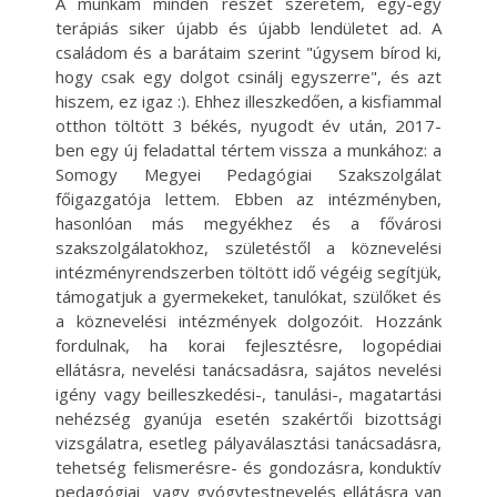
A munkám minden részét szeretem, egy-egy
terápiás siker újabb és újabb lendületet ad. A
családom és a barátaim szerint "úgysem bírod ki,
hogy csak egy dolgot csinálj egyszerre", és azt
hiszem, ez igaz :). Ehhez illeszkedően, a kisfiammal
otthon töltött 3 békés, nyugodt év után, 2017-
ben egy új feladattal tértem vissza a munkához: a
Somogy Megyei Pedagógiai Szakszolgálat
főigazgatója lettem. Ebben az intézményben,
hasonlóan más megyékhez és a fővárosi
szakszolgálatokhoz, születéstől a köznevelési
intézményrendszerben töltött idő végéig segítjük,
támogatjuk a gyermekeket, tanulókat, szülőket és
a köznevelési intézmények dolgozóit. Hozzánk
fordulnak, ha korai fejlesztésre, logopédiai
ellátásra, nevelési tanácsadásra, sajátos nevelési
igény vagy beilleszkedési-, tanulási-, magatartási
nehézség gyanúja esetén szakértői bizottsági
vizsgálatra, esetleg pályaválasztási tanácsadásra,
tehetség felismerésre- és gondozásra, konduktív
pedagógiai vagy gyógytestnevelés ellátásra van