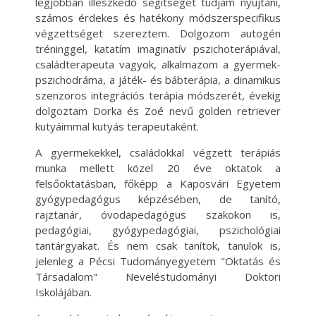
legjobban illeszkedő segítséget tudjam nyújtani,
számos érdekes és hatékony módszerspecifikus
végzettséget szereztem. Dolgozom autogén
tréninggel, katatím imaginatív pszichoterápiával,
családterapeuta vagyok, alkalmazom a gyermek-
pszichodráma, a játék- és bábterápia, a dinamikus
szenzoros integrációs terápia módszerét, évekig
dolgoztam Dorka és Zoé nevű golden retriever
kutyáimmal kutyás terapeutaként.
A gyermekekkel, családokkal végzett terápiás
munka mellett közel 20 éve oktatok a
felsőoktatásban, főképp a Kaposvári Egyetem
gyógypedagógus képzésében, de tanító,
rajztanár, óvodapedagógus szakokon is,
pedagógiai, gyógypedagógiai, pszichológiai
tantárgyakat. És nem csak tanítok, tanulok is,
jelenleg a Pécsi Tudományegyetem "Oktatás és
Társadalom" Neveléstudományi Doktori
Iskolájában.