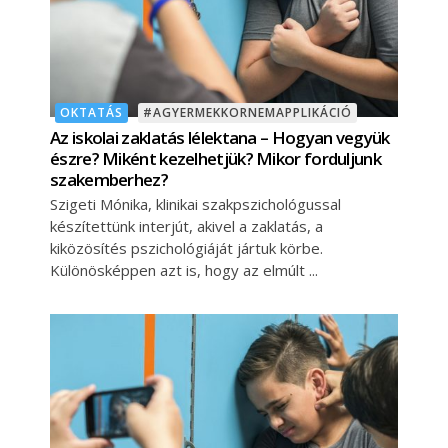
OKTATÁS
#AGYERMEKKORNEMAPPLIKÁCIÓ
Az iskolai zaklatás lélektana – Hogyan vegyük
észre? Miként kezelhetjük? Mikor forduljunk
szakemberhez?
Szigeti Mónika, klinikai szakpszichológussal
készítettünk interjút, akivel a zaklatás, a
kiközösítés pszichológiáját jártuk körbe.
Különösképpen azt is, hogy az elmúlt