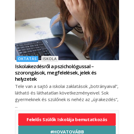
OKTATÁS
ISKOLA
Iskolakezdésről a pszichológussal –
szorongások, megfelelések, jelek és
helyzetek
Tele van a sajtó a iskolai zaklatások „botrányaival”,
látható és láthatatlan következményeivel. Sok
gyermeknek és szülőnek is nehéz az „újrakezdés”,
Felelős Szülők Iskolája bemutatkozás
#HOVATOVÁBB