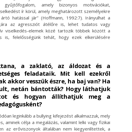
gyűjtőfogalom, amely bizonyos motivációkat,
iselkedést ír körül, amely meghatározott személyekre
ártó hatással jár” (Hoffmann, 1992:7). Irányulhat a
gára az agressziót átélőre is, lehet tudatos vagy
zív viselkedés-elemek közé tartozik többek között a
és is, felelősségünk tehát, hogy ezek elkerülésére
ektana, a zaklató, az áldozat és a
etséges feladataik. Mit kell ezekről
ak akkor vesszük észre, ha baj van? Ha
ult, netán bántották? Hogy láthatjuk
ot és hogyan állíthatjuk meg a
pedagógusként?
ódóan leginkább a bullying kifejezést alkalmazzuk, mely
 aminek célja a megalázás, valamint lelki vagy fizikai
en az erőviszonyok általában nem kiegyenlítettek, a