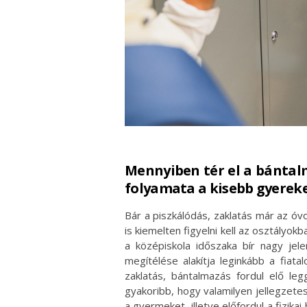
Mennyiben tér el a bántalm
folyamata a kisebb gyerek
Bár a piszkálódás, zaklatás már az óv
is kiemelten figyelni kell az osztályok
a középiskola időszaka bír nagy jel
megítélése alakítja leginkább a fiat
zaklatás, bántalmazás fordul elő le
gyakoribb, hogy valamilyen jellegzete
a gyermeket, illetve előfordul a fizik