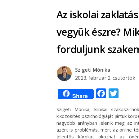
Az iskolai zaklatá
vegyük észre? Mik
forduljunk szake
Szigeti Mónika
2023. február 2. csütörtök
Facebo
Twit
Share
Szigeti Mónika, klinikai szakpszicho
kiközösítés pszichológiáját jártuk kör
nagyobb arányban jelenik meg az int
azért is problémás, mert az online t
jelentős károkat okozhat az önért