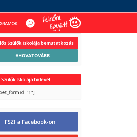
GRAMOK
elős Szülők Iskolája bemutatkozás
#HOVATOVÁBB
 Szülők Iskolája hírlevél
oet_form id="1"]
FSZI a Facebook-on