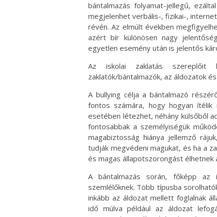
bántalmazás folyamat-jellegű, ezálta
megjelenhet verbális-, fizikai-, intern
révén. Az elmúlt években megfigyelhe
azért bír különösen nagy jelentősé
egyetlen esemény után is jelentős kár
Az iskolai zaklatás szereplőit
zaklatók/bántalmazók, az áldozatok és
A bullying célja a bántalmazó részé
fontos számára, hogy hogyan ítélik 
esetében létezhet, néhány külsőből ad
fontosabbak a személyiségük működé
magabiztosság hiánya jellemző ráju
tudják megvédeni magukat, és ha a zak
és magas állapotszorongást élhetnek á
A bántalmazás során, főképp az i
szemlélőknek. Több típusba sorolható
inkább az áldozat mellett foglalnak á
idő múlva például az áldozat lefog