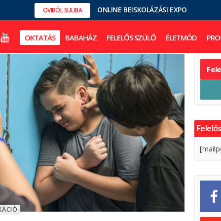
ONLINE BEISKOLÁZÁSI EXPO
OVIBÓL SULIBA
OKTATÁS
BABAHÁZ
FELELŐS SZÜLŐ
ÉLETMÓD
PRO
Fel
Felelős
[mailp
KÁCIÓ