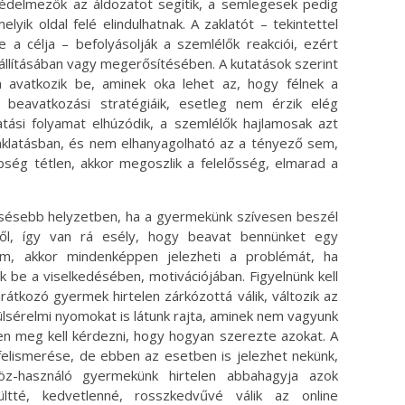
 védelmezők az áldozatot segítik, a semlegesek pedig
yik oldal felé elindulhatnak. A zaklatót – tekintettel
e a célja – befolyásolják a szemlélők reakciói, ezért
állításában vagy megerősítésében. A kutatások szerint
avatkozik be, aminek oka lehet az, hogy félnek a
y beavatkozási stratégiáik, esetleg nem érzik elég
tási folyamat elhúzódik, a szemlélők hajlamosak azt
zaklatásban, és nem elhanyagolható az a tényező sem,
bség tétlen, akkor megoszlik a felelősség, elmarad a
csésebb helyzetben, ha a gyermekünk szívesen beszél
ről, így van rá esély, hogy beavat bennünket egy
m, akkor mindenképpen jelezheti a problémát, ha
k be a viselkedésében, motivációjában. Figyelnünk kell
rátkozó gyermek hirtelen zárkózottá válik, változik az
külsérelmi nyomokat is látunk rajta, aminek nem vagyunk
n meg kell kérdezni, hogy hogyan szerezte azokat. A
 felismerése, de ebben az esetben is jelezhet nekünk,
z-használó gyermekünk hirtelen abbahagyja azok
ültté, kedvetlenné, rosszkedvűvé válik az online