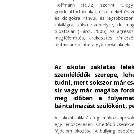
Hoffmann (1992) szerint ”…egy 
gondolattartalmakat, érzelmeket és v
és dolgokra irányul, és legtöbbször 
külvilágra, külső személyre, de ma
tudattalan (Hárdi, 2006). Az agress
megfélemlítés, kirekesztés, címkéz
mutassunk mintát a gyermekeinknek.
Az iskolai zaklatás lél
szemlélődők szerepe, leh
tudni, mert sokszor már cs
sír vagy már magába ford
meg időben a folyamat
bántalmazást szülőként, 
Az iskolai zaklatás fogalmához kapcsol
egy rendszeresen ismétlődő cselekvés,
fájdalom okozása. A bullying esetéb