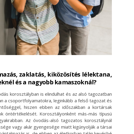
azás, zaklatás, kiközösítés lélektana,
eknél és a nagyobb kamaszoknál?
odás korosztályban is elindulhat és az alsó tagozatban
ban a csoportfolyamatokra, leginkább a felső tagozat és
entőséggel, hiszen ebben az időszakban a kortársak
alok öntértékelését. Korosztályonként más-más típusú
ggyakrabban. Az óvodás-alsó tagozatos korosztálynál
ssége vagy akár gyengesége miatt kigúnyolják a társai
ai bántalmazás is, de ebben az életkorban talán kevésbé