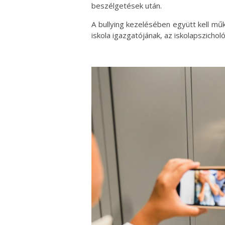
beszélgetések után.
A bullying kezelésében együtt kell mű
iskola igazgatójának, az iskolapszichol