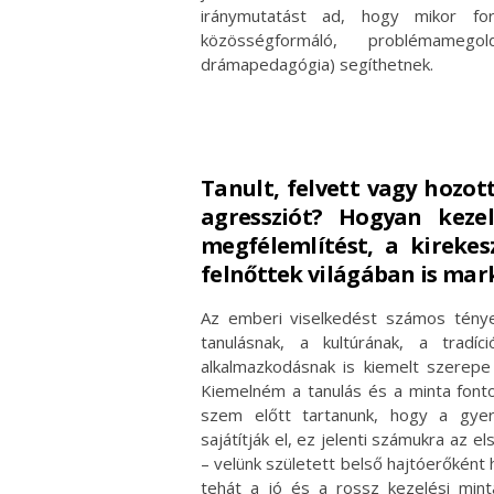
iránymutatást ad, hogy mikor for
közösségformáló, problémamego
drámapedagógia) segíthetnek.
Tanult, felvett vagy hozot
agressziót? Hogyan keze
megfélemlítést, a kirekes
felnőttek világában is mar
Az emberi viselkedést számos tényez
tanulásnak, a kultúrának, a tradí
alkalmazkodásnak is kiemelt szerepe
Kiemelném a tanulás és a minta fon
szem előtt tartanunk, hogy a gyere
sajátítják el, ez jelenti számukra az 
– velünk született belső hajtóerőként
tehát a jó és a rossz kezelési mint