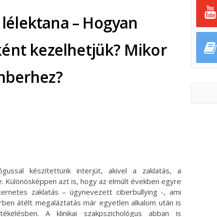
s lélektana – Hogyan
ént kezelhetjük? Mikor
mberhez?
ok
ter
lógussal készítettünk interjút, akivel a zaklatás, a
be. Különösképpen azt is, hogy az elmúlt években egyre
ernetes zaklatás – úgynevezett ciberbullying -, ami
érben átélt megaláztatás már egyetlen alkalom után is
ékelésben. A klinikai szakpszichológus abban is