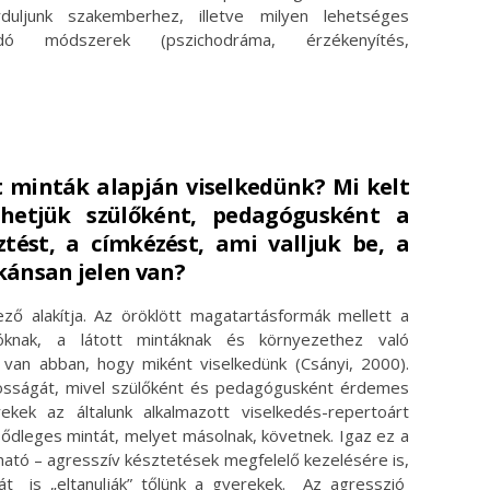
duljunk szakemberhez, illetve milyen lehetséges
ldó módszerek (pszichodráma, érzékenyítés,
t minták alapján viselkedünk? Mi kelt
lhetjük szülőként, pedagógusként a
ztést, a címkézést, ami valljuk be, a
kánsan jelen van?
ő alakítja. Az öröklött magatartásformák mellett a
cióknak, a látott mintáknak és környezethez való
 van abban, hogy miként viselkedünk (Csányi, 2000).
tosságát, mivel szülőként és pedagógusként érdemes
kek az általunk alkalmazott viselkedés-repertoárt
elsődleges mintát, melyet másolnak, követnek. Igaz ez a
 ható – agresszív késztetések megfelelő kezelésére is,
át is „eltanulják” tőlünk a gyerekek. Az agresszió