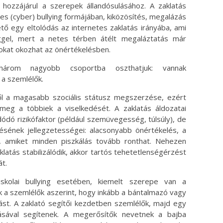
l hozzájárul a szerepek állandósulásához. A zaklatás
etes (cyber) bullying formájában, kiközösítés, megalázás
tő egy eltolódás az internetes zaklatás irányába, ami
ggel, mert a netes térben átélt megaláztatás már
okat okozhat az önértékelésben.
 három nagyobb csoportba oszthatjuk: vannak
 a szemlélők.
ről a magasabb szociális státusz megszerzése, ezért
meg a többiek a viselkedését. A zaklatás áldozatai
ódó rizikófaktor (például szemüvegesség, túlsúly), de
sének jellegzetességei: alacsonyabb önértékelés, a
k, amiket minden piszkálás tovább ronthat. Nehezen
latás stabilizálódik, akkor tartós tehetetlenségérzést
t.
skolai bullying esetében, kiemelt szerepe van a
k a szemlélők aszerint, hogy inkább a bántalmazó vagy
llást. A zaklató segítői kezdetben szemlélők, majd egy
ásával segítenek. A megerősítők nevetnek a bajba