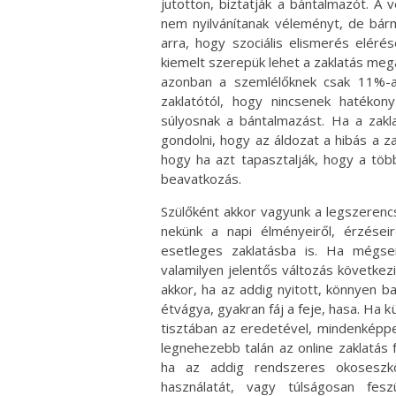
jutotton, biztatják a bántalmazót. A
nem nyilvánítanak véleményt, de bármel
arra, hogy szociális elismerés elérés
kiemelt szerepük lehet a zaklatás meg
azonban a szemlélőknek csak 11%-a 
zaklatótól, hogy nincsenek hatékon
súlyosnak a bántalmazást. Ha a zakla
gondolni, hogy az áldozat a hibás a 
hogy ha azt tapasztalják, hogy a töb
beavatkozás.
Szülőként akkor vagyunk a legszeren
nekünk a napi élményeiről, érzései
esetleges zaklatásba is. Ha mégse
valamilyen jelentős változás következi
akkor, ha az addig nyitott, könnyen ba
étvágya, gyakran fáj a feje, hasa. Ha 
tisztában az eredetével, mindenképpe
legnehezebb talán az online zaklatás
ha az addig rendszeres okoseszkö
használatát, vagy túlságosan fesz