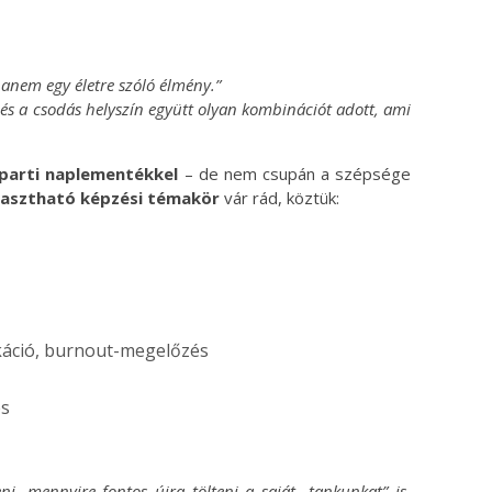
hanem egy életre szóló élmény.”
g és a csodás helyszín együtt olyan kombinációt adott, ami
parti naplementékkel
– de nem csupán a szépsége
lasztható képzési témakör
vár rád, köztük:
káció, burnout-megelőzés
és
eni, mennyire fontos újra tölteni a saját „tankunkat” is,