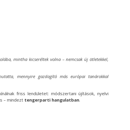
olába, mintha kicseréltek volna – nemcsak új ötletekkel,
mutatta, mennyire gazdagító más európai tanárokkal
ínálnak friss lendületet: módszertani újítások, nyelvi
és – mindezt
tengerparti hangulatban
.