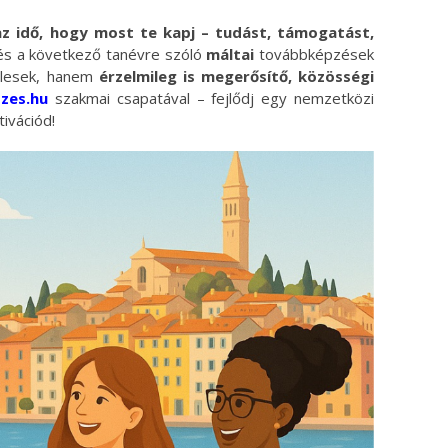
az idő, hogy most te kapj – tudást, támogatást,
s a következő tanévre szóló
máltai
továbbképzések
elesek, hanem
érzelmileg is megerősítő, közösségi
zes.hu
szakmai csapatával – fejlődj egy nemzetközi
ivációd!