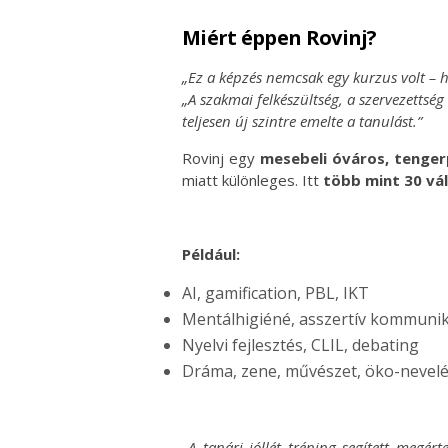
Miért éppen Rovinj?
„Ez a képzés nemcsak egy kurzus volt – 
„A szakmai felkészültség, a szervezettsé
teljesen új szintre emelte a tanulást.”
Rovinj egy
mesebeli óváros, tenger
miatt különleges. Itt
több mint 30 vá
Például:
AI, gamification, PBL, IKT
Mentálhigiéné, asszertív kommuni
Nyelvi fejlesztés, CLIL, debating
Dráma, zene, művészet, öko-nevel
„A tanári jóllét tréning segített megért