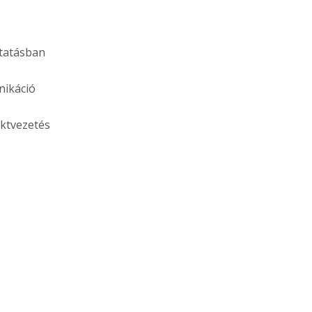
ktatásban
nikáció
ektvezetés