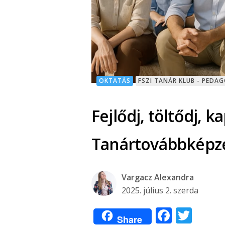
OKTATÁS
FSZI TANÁR KLUB - PEDA
Fejlődj, töltődj, k
Tanártovábbképzé
Vargacz Alexandra
2025. július 2. szerda
Facebo
Twit
Share