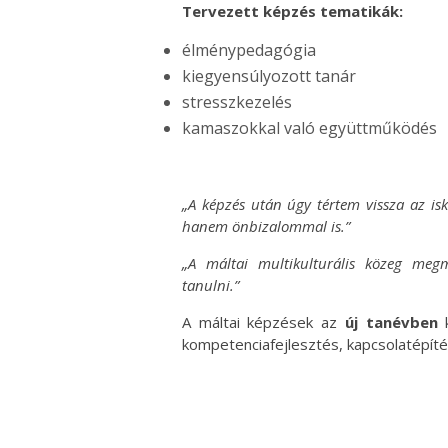
Tervezett képzés tematikák:
élménypedagógia
kiegyensúlyozott tanár
stresszkezelés
kamaszokkal való együttműködés
„A képzés után úgy tértem vissza az isk
hanem önbizalommal is.”
„A máltai multikulturális közeg meg
tanulni.”
A máltai képzések az
új tanévben
k
kompetenciafejlesztés, kapcsolatépít