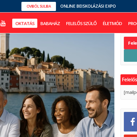
ONLINE BEISKOLÁZÁSI EXPO
OVIBÓL SULIBA
OKTATÁS
BABAHÁZ
FELELŐS SZÜLŐ
ÉLETMÓD
PRO
Fel
Felelős
[mailp