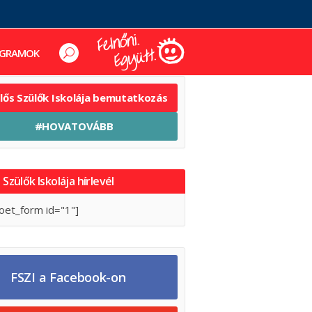
GRAMOK
elős Szülők Iskolája bemutatkozás
#HOVATOVÁBB
 Szülők Iskolája hírlevél
oet_form id="1"]
FSZI a Facebook-on