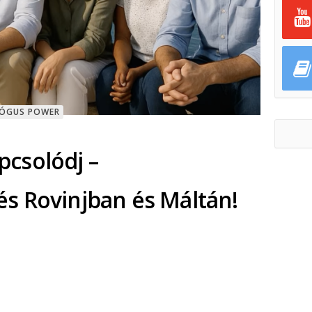
GÓGUS POWER
apcsolódj –
s Rovinjban és Máltán!
ok
ter