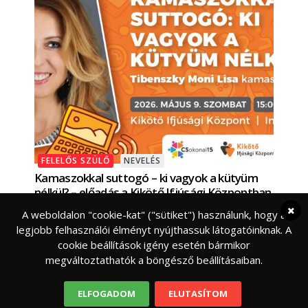
FELELŐS SZÜLŐ
NEVELÉS
Kamaszokkal suttogó – ki vagyok a kütyüm
nélkül? – előadás a Kikötő Ifjúsági Központban
Kamasznak lenni sosem volt egyszerű, de talán
A weboldalon "cookie-kat" ("sütiket") használunk, hogy a
sohase volt ennyire bonyolult. Képernyők mögött
legjobb felhasználói élményt nyújthassuk látogatóinknak. A
épülnek kapcsolatok, algoritmusok formálják a
cookie beállítások igény esetén bármikor
véleményeket, a
megváltoztathatók a böngésző beállításaiban.
ELFOGADOM
ELUTASÍTOM