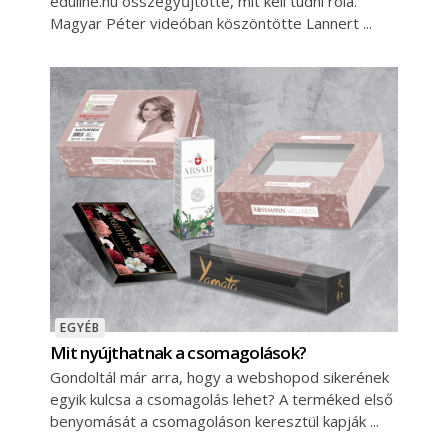
eduline.hu összegyűjtötte, mit kell tudni róla.
Magyar Péter videóban köszöntötte Lannert
EGYÉB
Mit nyújthatnak a csomagolások?
Gondoltál már arra, hogy a webshopod sikerének
egyik kulcsa a csomagolás lehet? A terméked első
benyomását a csomagoláson keresztül kapják