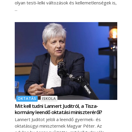
olyan testi-lelki változások és kellemetlenségek is,
OKTATÁS
ISKOLA
Mit kell tudni Lannert Juditról, a Tisza-
kormány leendő oktatási miniszteréről?
Lannert Juditot jelöli a leendő gyermek- és
oktatásügyi miniszternek Magyar Péter. Az