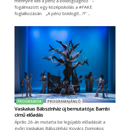
mennyire kell a pénz a boldogsághoz." –
fogalmazott egy középiskolás a #FAKE
foglalkozásán. „A pénz boldogít…?!”
PROGRAMOK
PROGRAMAJÁNLÓ
Vaskakas Bábszínház új bemutatója: Bambi
című előadás
Április 26-án mutatta be legújabb előadását a
győri Vaskakas Bábszínház Kovács Domokos