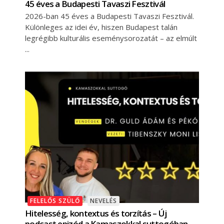
45 éves a Budapesti Tavaszi Fesztivál
2026-ban 45 éves a Budapesti Tavaszi Fesztivál.
Különleges az idei év, hiszen Budapest talán
legrégibb kulturális eseménysorozatát – az elmúlt
FELELŐS SZÜLŐ
NEVELÉS
Hitelesség, kontextus és torzítás – Új
podcast epizód a Kamaszokkal suttogóban