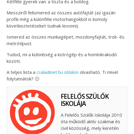
Kétféle gyerek van: a tiszta és a boldog.
Messziről felismered az összes autófajtát (az igazán
profik még a különféle motorhangokból is komoly
következtetéseket tudnak levonni).
Ismered az összes munkagépet, mozdonyfajtát, troli- és
metrótípust.
Tudod, mi a különbség a kotrógép és a homlokrakodó
között.
A teljes lista a
csaladinet.hu oldalon
olvasható. Ti mivel
folytatnátok? 🙂
FELELŐS SZÜLŐK
ISKOLÁJA
A Felelős Szülők Iskolája 2010
óta működő aktív szakmai és
civil közösség, mely keretén