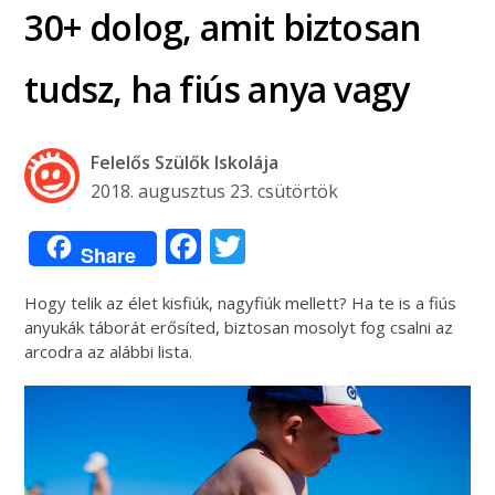
30+ dolog, amit biztosan
tudsz, ha fiús anya vagy
Felelős Szülők Iskolája
2018. augusztus 23. csütörtök
Facebook
Twitter
Share
Hogy telik az élet kisfiúk, nagyfiúk mellett? Ha te is a fiús
anyukák táborát erősíted, biztosan mosolyt fog csalni az
arcodra az alábbi lista.