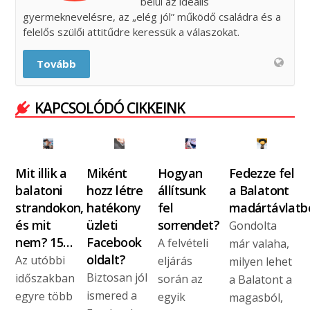
belül az ideális
gyermeknevelésre, az „elég jól” működő családra és a
felelős szülői attitűdre keressük a válaszokat.
Tovább
KAPCSOLÓDÓ CIKKEINK
Mit illik a
Miként
Hogyan
Fedezze fel
balatoni
hozz létre
állítsunk
a Balatont
strandokon,
hatékony
fel
madártávlatbó
és mit
üzleti
sorrendet?
Gondolta
nem? 15…
Facebook
A felvételi
már valaha,
oldalt?
Az utóbbi
eljárás
milyen lehet
Biztosan jól
időszakban
során az
a Balatont a
ismered a
egyre több
egyik
magasból,