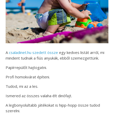
A
csaladinet.hu szedett össze
egy kedves listát arról, mi
mindent tudnak a fiús anyukák, ebből szemezgettünk.
Papírrepülőt hajtogatni.
Profi homokvárat építeni.
Tudod, mi az a les.
Ismered az összes valaha élt dinófajt.
A legbonyolultabb játékokat is hipp-hopp össze tudod
szerelni.