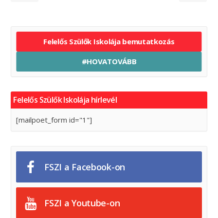
Felelős Szülők Iskolája bemutatkozás
#HOVATOVÁBB
Felelős Szülők Iskolája hírlevél
[mailpoet_form id="1"]
FSZI a Facebook-on
FSZI a Youtube-on