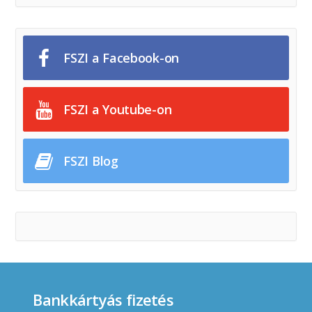
FSZI a Facebook-on
FSZI a Youtube-on
FSZI Blog
Bankkártyás fizetés