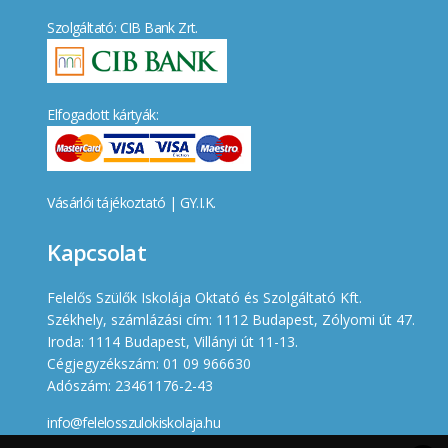
Szolgáltató: CIB Bank Zrt.
Elfogadott kártyák:
Vásárlói tájékoztató
|
GY.I.K.
Kapcsolat
Felelős Szülők Iskolája Oktató és Szolgáltató Kft.
Székhely, számlázási cím: 1112 Budapest, Zólyomi út 47.
Iroda: 1114 Budapest, Villányi út 11-13.
Cégjegyzékszám: 01 09 966630
Adószám: 23461176-2-43
info@felelosszulokiskolaja.hu
+36 20 358 66 12