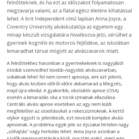
felnőtteknek, és ha ezt az időszakot folyamatosan
megzavarja valami, az a fiatal egész életére kihatással
lehet. A brit Independent című lapban Anna Joyce, a
Coventry University alváskutatója az egyetem egy
minap készült vizsgálatára hivatkozva jelzi, sérülhet a
gyermek kognitív és motoros fejlődése, az iskolában
lemaradhat társai mögött az alvászavarok miatt.
A felnőttekhez hasonlóan a gyermekeknek is nagyjából
ötödük szenvedhet kisebb-nagyobb alvászavarban,
sokaknak lehet fel nem ismert apnoeja, ami azt jelenti,
hogy alvás közben időről-időre abbamarad a lélegzés,
majd újra elindul. A gyakoribb, obstuktív apnoe (OSA)
esetén a kimaradás oka a torok izmainak ellazulása.
Centrális alvási apnoe esetében az agy nem küldi
megfelelően az utasításokat a rekeszizmoknak. A kettő
olykor együtt is jelentkezik, ezt nevezik komplex alvási
apnoenak. A probléma egyik jele az éjszakai hirtelen nagy
„sóhajtás” vagy horkolás lehet. Anna Joyce azonban a
szülők megnyugtatására közli, pusztán azért, mert egy