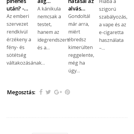
pihenés
alig…
hatásai az
Hiába a
után? -…
alvás…
A kánikula
szigorú
Az emberi
Gondoltál
nemcsak a
szabályozás,
szervezet
már arra,
testet,
a vape és az
rendkívül
miért
hanem az
e-cigaretta
érzékeny a
ébredsz
idegrendszert
használata
fény- és
kimerülten
és a…
–…
sötétség
reggelente,
váltakozásának…
még ha
úgy…
Megosztás: