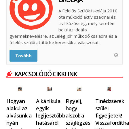
A Felelős Szülők Iskolája 2010
óta működő aktív szakmai és
civil közösség, mely keretén
belül az ideális
gyermeknevelésre, az „elég jól” működő családra és a
felelős szülői attitűdre keressük a válaszokat.
Tovább
KAPCSOLÓDÓ CIKKEINK
Hogyan
A kánikula
Figyelj,
Tinédzserek
alakul az
egyik
hogy
szülei
alvásunk a
legijesztőbb
alszol: a
figyeljetek!
nyári
hatásáról
szájlégzés
Visszafordíth