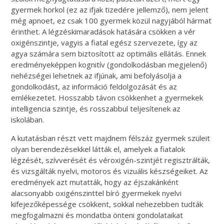
gyermek horkol (ez az ifjak tizedére jellemző), nem jelent
még apnoet, ez csak 100 gyermek közül nagyjából hármat
érinthet. A légzéskimaradások hatására csökken a vér
oxigénszintje, vagyis a fiatal egész szervezete, így az
agya számára sem biztosított az optimális ellátás. Ennek
eredményeképpen kognitív (gondolkodásban megjelenő)
nehézségei lehetnek az ifjúnak, ami befolyásolja a
gondolkodást, az információ feldolgozását és az
emlékezetet. Hosszabb távon csökkenhet a gyermekek
intelligencia szintje, és rosszabbul teljesítenek az
iskolában.
A kutatásban részt vett majdnem félszáz gyermek szüleit
olyan berendezésekkel látták el, amelyek a fiatalok
légzését, szívverését és véroxigén-szintjét regisztrálták,
és vizsgálták nyelvi, motoros és vizuális készségeiket. Az
eredmények azt mutatták, hogy az éjszakánként
alacsonyabb oxigénszinttel bíró gyermekek nyelvi
kifejezőképessége csökkent, sokkal nehezebben tudták
megfogalmazni és mondatba önteni gondolataikat