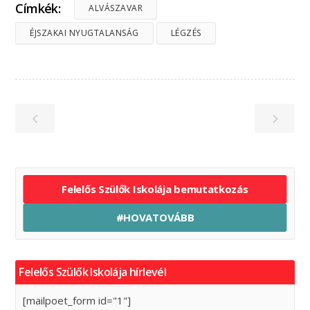
Címkék:
ALVÁSZAVAR
ÉJSZAKAI NYUGTALANSÁG
LÉGZÉS
Felelős Szülők Iskolája bemutatkozás
#HOVATOVÁBB
Felelős Szülők Iskolája hírlevél
[mailpoet_form id="1"]