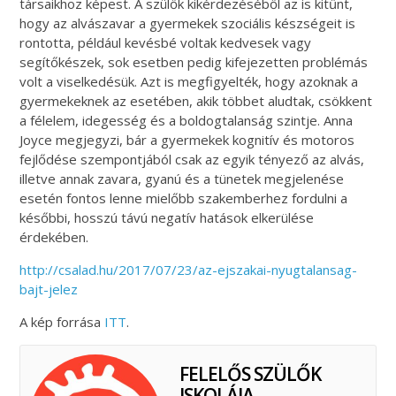
társaikhoz képest. A szülők kikérdezéséből az is kitűnt,
hogy az alvászavar a gyermekek szociális készségeit is
rontotta, például kevésbé voltak kedvesek vagy
segítőkészek, sok esetben pedig kifejezetten problémás
volt a viselkedésük. Azt is megfigyelték, hogy azoknak a
gyermekeknek az esetében, akik többet aludtak, csökkent
a félelem, idegesség és a boldogtalanság szintje. Anna
Joyce megjegyzi, bár a gyermekek kognitív és motoros
fejlődése szempontjából csak az egyik tényező az alvás,
illetve annak zavara, gyanú és a tünetek megjelenése
esetén fontos lenne mielőbb szakemberhez fordulni a
későbbi, hosszú távú negatív hatások elkerülése
érdekében.
http://csalad.hu/2017/07/23/az-ejszakai-nyugtalansag-
bajt-jelez
A kép forrása
ITT
.
FELELŐS SZÜLŐK
ISKOLÁJA