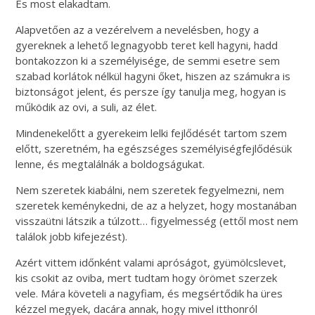
És most elakadtam.
Alapvetően az a vezérelvem a nevelésben, hogy a
gyereknek a lehető legnagyobb teret kell hagyni, hadd
bontakozzon ki a személyisége, de semmi esetre sem
szabad korlátok nélkül hagyni őket, hiszen az számukra is
biztonságot jelent, és persze így tanulja meg, hogyan is
működik az ovi, a suli, az élet.
Mindenekelőtt a gyerekeim lelki fejlődését tartom szem
előtt, szeretném, ha egészséges személyiségfejlődésük
lenne, és megtalálnák a boldogságukat.
Nem szeretek kiabálni, nem szeretek fegyelmezni, nem
szeretek keménykedni, de az a helyzet, hogy mostanában
visszaütni látszik a túlzott… figyelmesség (ettől most nem
találok jobb kifejezést).
Azért vittem időnként valami apróságot, gyümölcslevet,
kis csokit az oviba, mert tudtam hogy örömet szerzek
vele. Mára követeli a nagyfiam, és megsértődik ha üres
kézzel megyek, dacára annak, hogy mivel itthonról