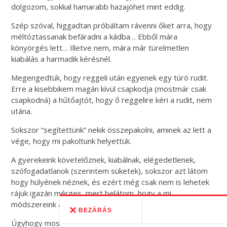
dolgozom, sokkal hamarabb hazajöhet mint eddig.
Szép szóval, higgadtan próbáltam rávenni őket arra, hogy
méltóztassanak befáradni a kádba… Ebből mára
könyörgés lett… Illetve nem, mára már türelmetlen
kiabálás a harmadik kérésnél.
Megengedtük, hogy reggeli után egyenek egy túró rudit.
Erre a kisebbikem magán kívül csapkodja (mostmár csak
csapkodná) a hűtőajtót, hogy ő reggelire kéri a rudit, nem
utána.
Sokszor “segítettünk” nekik összepakolni, aminek az lett a
vége, hogy mi pakoltunk helyettük.
A gyerekeink követelőznek, kiabálnak, elégedetlenek,
szófogadatlanok (szerintem süketek), sokszor azt látom
hogy hülyének néznek, és ezért még csak nem is lehetek
rájuk igazán mérges, mert belátom, hogy a mi
módszereink azok, amik nem váltak be.
BEZÁRÁS
Úgyhogy most reformáció zajlik a háztartásunkban, a