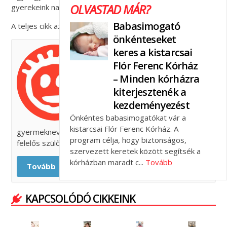
OLVASTAD MÁR?
gyerekeink nagyon csekély örömére.
Babasimogató
A teljes cikk az
AnyuSzív blogon
olvasható.
önkénteseket
keres a kistarcsai
FELELŐS SZÜLŐK
Flór Ferenc Kórház
ISKOLÁJA
– Minden kórházra
A Felelős Szülők Iskolája 2010
kiterjesztenék a
óta működő aktív szakmai és
kezdeményezést
civil közösség, mely keretén
Önkéntes babasimogatókat vár a
belül az ideális
kistarcsai Flór Ferenc Kórház. A
gyermeknevelésre, az „elég jól” működő családra és a
program célja, hogy biztonságos,
felelős szülői attitűdre keressük a válaszokat.
szervezett keretek között segítsék a
kórházban maradt c...
Tovább
Tovább
KAPCSOLÓDÓ CIKKEINK