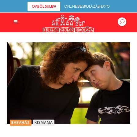
OVIBÓL SULIBA
ONLINE BEISKOLÁZÁSI EXPO
BABAHÁZ
KISMAMA