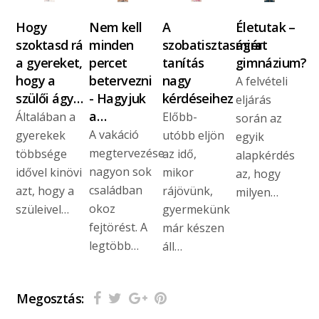
Hogy
Nem kell
A
Életutak –
szoktasd rá
minden
szobatisztaságra
miért
a gyereket,
percet
tanítás
gimnázium?
hogy a
betervezni
nagy
A felvételi
szülői ágy…
- Hagyjuk
kérdéseihez
eljárás
a…
Általában a
Előbb-
során az
A vakáció
gyerekek
utóbb eljön
egyik
megtervezése
többsége
az idő,
alapkérdés
nagyon sok
idővel kinövi
mikor
az, hogy
családban
azt, hogy a
rájövünk,
milyen…
okoz
szüleivel…
gyermekünk
fejtörést. A
már készen
legtöbb…
áll…
Megosztás: