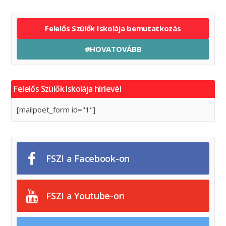
Felelős Szülők Iskolája bemutatkozás
#HOVATOVÁBB
Felelős Szülők Iskolája hírlevél
[mailpoet_form id="1"]
FSZI a Facebook-on
FSZI a Youtube-on