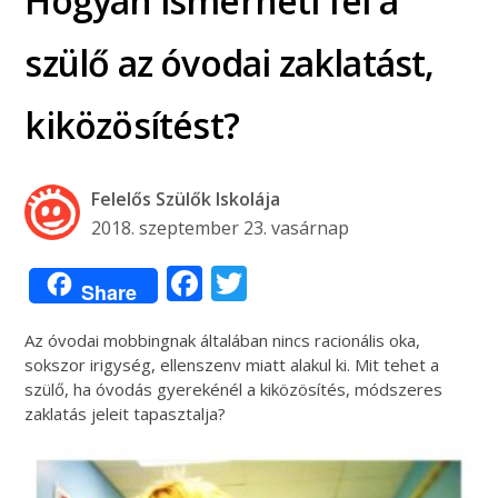
Hogyan ismerheti fel a
szülő az óvodai zaklatást,
kiközösítést?
Felelős Szülők Iskolája
2018. szeptember 23. vasárnap
Facebook
Twitter
Share
Az óvodai mobbingnak általában nincs racionális oka,
sokszor irigység, ellenszenv miatt alakul ki. Mit tehet a
szülő, ha óvodás gyerekénél a kiközösítés, módszeres
zaklatás jeleit tapasztalja?