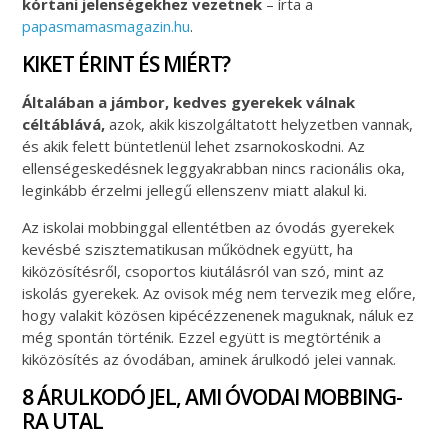
kórtani jelenségekhez vezetnek
– írta a
papasmamasmagazin.hu
.
KIKET ÉRINT ÉS MIÉRT?
Általában a jámbor, kedves gyerekek válnak
céltáblává,
azok, akik kiszolgáltatott helyzetben vannak,
és akik felett büntetlenül lehet zsarnokoskodni. Az
ellenségeskedésnek leggyakrabban nincs racionális oka,
leginkább érzelmi jellegű ellenszenv miatt alakul ki.
Az iskolai mobbinggal ellentétben az óvodás gyerekek
kevésbé szisztematikusan működnek együtt, ha
kiközösítésről, csoportos kiutálásról van szó, mint az
iskolás gyerekek. Az ovisok még nem tervezik meg előre,
hogy valakit közösen kipécézzenenek maguknak, náluk ez
még spontán történik. Ezzel együtt is megtörténik a
kiközösítés az óvodában, aminek árulkodó jelei vannak.
8 ÁRULKODÓ JEL, AMI ÓVODAI MOBBING-
RA UTAL