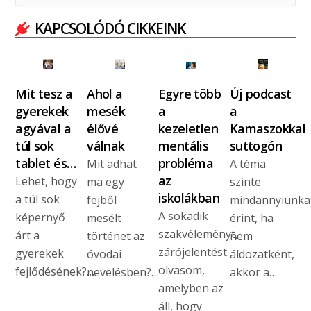
KAPCSOLÓDÓ CIKKEINK
Mit tesz a
Ahol a
Egyre több
Új podcast
gyerekek
mesék
a
a
agyával a
élővé
kezeletlen
Kamaszokkal
túl sok
válnak
mentális
suttogón
tablet és…
probléma
Mit adhat
A téma
az
Lehet, hogy
ma egy
szinte
iskolákban
a túl sok
fejből
mindannyiunka
A sokadik
képernyő
mesélt
érint, ha
szakvéleményt,
árt a
történet az
nem
zárójelentést
gyerekek
óvodai
áldozatként,
olvasom,
fejlődésének?…
nevelésben?…
akkor a…
amelyben az
áll, hogy