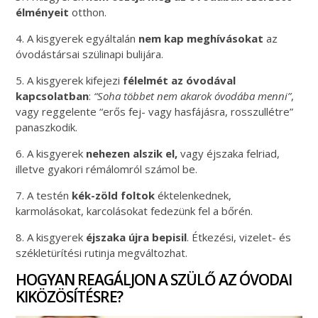
élményeit
otthon.
4. A kisgyerek egyáltalán
nem kap meghívásokat
az
óvodástársai szülinapi bulijára.
5. A kisgyerek kifejezi
félelmét az óvodával
kapcsolatban
:
“Soha többet nem akarok óvodába menni”
,
vagy reggelente “erős fej- vagy hasfájásra, rosszullétre”
panaszkodik.
6. A kisgyerek
nehezen alszik el,
vagy éjszaka felriad,
illetve gyakori rémálomról számol be.
7. A testén
kék-zöld foltok
éktelenkednek,
karmolásokat, karcolásokat fedezünk fel a bőrén.
8. A kisgyerek
éjszaka újra bepisil
. Étkezési, vizelet- és
székletürítési rutinja megváltozhat.
HOGYAN REAGÁLJON A SZÜLŐ AZ ÓVODAI
KIKÖZÖSÍTÉSRE?