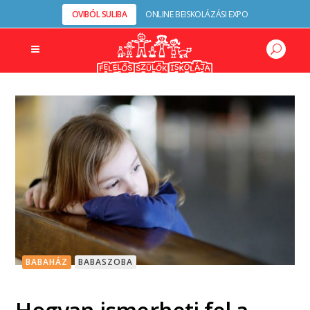
OVIBÓL SULIBA
ONLINE BEISKOLÁZÁSI EXPO
BABAHÁZ
BABASZOBA