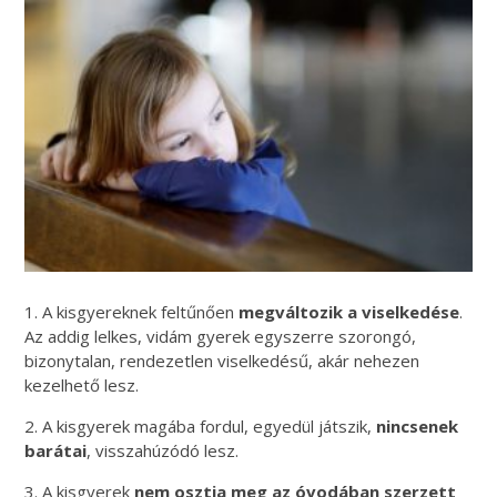
1. A kisgyereknek feltűnően
megváltozik a viselkedése
.
Az addig lelkes, vidám gyerek egyszerre szorongó,
bizonytalan, rendezetlen viselkedésű, akár nehezen
kezelhető lesz.
2. A kisgyerek magába fordul, egyedül játszik,
nincsenek
barátai
, visszahúzódó lesz.
3. A kisgyerek
nem osztja meg az óvodában szerzett