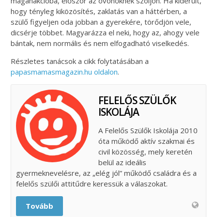
magánakcióba, először az óvónőknek szóljon. Ha kiderült,
hogy tényleg kiközösítés, zaklatás van a háttérben, a
szülő figyeljen oda jobban a gyerekére, törődjön vele,
dicsérje többet. Magyarázza el neki, hogy az, ahogy vele
bántak, nem normális és nem elfogadható viselkedés.
Részletes tanácsok a cikk folytatásában a
papasmamasmagazin.hu oldalon
.
FELELŐS SZÜLŐK
ISKOLÁJA
A Felelős Szülők Iskolája 2010
óta működő aktív szakmai és
civil közösség, mely keretén
belül az ideális
gyermeknevelésre, az „elég jól” működő családra és a
felelős szülői attitűdre keressük a válaszokat.
Tovább