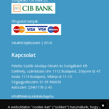
Szolgáltató: CIB Bank Zrt.
Elfogadott kártyák:
Vásárlói tájékoztató
|
GY.I.K.
Kapcsolat
Felelős Szülők Iskolája Oktató és Szolgáltató Kft.
Székhely, számlázási cím: 1112 Budapest, Zólyomi út 47.
Iroda: 1114 Budapest, Villányi út 11-13.
Cégjegyzékszám: 01 09 966630
Adószám: 23461176-2-43
info@felelosszulokiskolaja.hu
+36 20 358 66 12
A weboldalon "cookie-kat" ("sütiket") használunk, hogy a