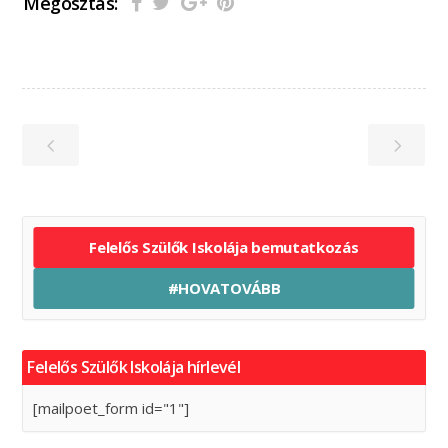
Megosztás:
Felelős Szülők Iskolája bemutatkozás
#HOVATOVÁBB
Felelős Szülők Iskolája hírlevél
[mailpoet_form id="1"]