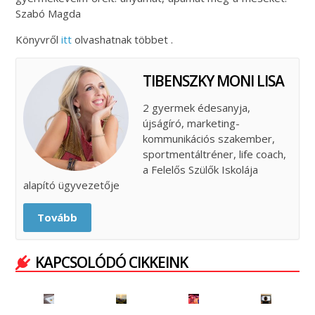
Szabó Magda
Könyvről
itt
olvashatnak többet .
TIBENSZKY MONI LISA
2 gyermek édesanyja,
újságíró, marketing-
kommunikációs szakember,
sportmentáltréner, life coach,
a Felelős Szülők Iskolája
alapító ügyvezetője
Tovább
KAPCSOLÓDÓ CIKKEINK