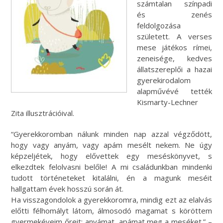
számtalan színpadi
és zenés
feldolgozása
született. A verses
mese játékos rímei,
zeneisége, kedves
állatszereplői a hazai
gyerekirodalom
alapművévé tették
Kismarty-Lechner
Zita illusztrációival.
“Gyerekkoromban nálunk minden nap azzal végződött,
hogy vagy anyám, vagy apám mesélt nekem. Ne úgy
képzeljétek, hogy elővettek egy meséskönyvet, s
elkezdtek felolvasni belőle! A mi családunkban mindenki
tudott történeteket kitalálni, én a magunk meséit
hallgattam évek hosszú során át.
Ha visszagondolok a gyerekkoromra, mindig ezt az elalvás
előtti félhomályt látom, álmosodó magamat s köröttem
gyermekéveim őreit: anyámat, apámat meg a meséket.” –