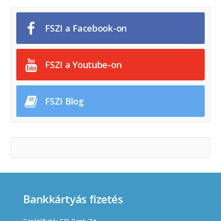
FSZI a Facebook-on
FSZI a Youtube-on
FSZI Blog
Bankkártyás fizetés