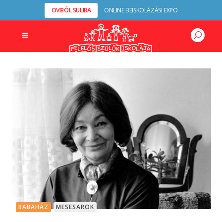
OVIBÓL SULIBA
ONLINE BEISKOLÁZÁSI EXPO
BABAHÁZ
MESESAROK