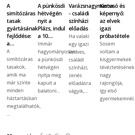
A
A pünkösdi
Varázsnagymama
Kistesó és
simítózáras
hétvégén
- családi
képernyő:
tasak
nyit a
színházi
az elvek
gyártásának
Plázs, indul
előadás
igazi
fejlődése:
a 10.…
próbatétele
Ha valaki
a…
Immár
Sosem
egy igazi
A
hagyományosan
voltam a
kedves,
simítózáras
a pünkösdi
kisgyermekek
családi
tasakok,
hétvégén
tévéztetésének
színházi,
amik ma
nyitja meg
nagy
zenés
már szinte
kapuit a
rajongója,
előadásra
minden
balatoni…
így első
vágyik,…
háztartásban
gyermekemnél
megtalálhatók,
…