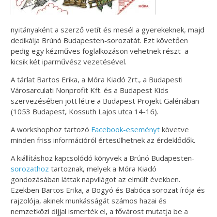
nyitányaként a szerző vetít és mesél a gyerekeknek, majd
dedikálja Brúnó Budapesten-sorozatát. Ezt követően
pedig egy kézműves foglalkozáson vehetnek részt a
kicsik két iparművész vezetésével.
A tárlat Bartos Erika, a Móra Kiadó Zrt., a Budapesti
Városarculati Nonprofit Kft. és a Budapest Kids
szervezésében jött létre a Budapest Projekt Galériában
(1053 Budapest, Kossuth Lajos utca 14-16).
A workshophoz tartozó
Facebook-eseményt
követve
minden friss információról értesülhetnek az érdeklődők.
A kiállításhoz kapcsolódó könyvek a Brúnó Budapesten-
sorozathoz
tartoznak, melyek a Móra Kiadó
gondozásában láttak napvilágot az elmúlt években.
Ezekben Bartos Erika, a Bogyó és Babóca sorozat írója és
rajzolója, akinek munkásságát számos hazai és
nemzetközi díjjal ismerték el, a fővárost mutatja be a