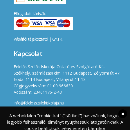
Elfogadott kártyák:
Vásárlói tájékoztató
|
GY.I.K.
Kapcsolat
Felelős Szülők Iskolája Oktató és Szolgáltató Kft.
Székhely, számlázási cím: 1112 Budapest, Zólyomi út 47.
Iroda: 1114 Budapest, Villányi út 11-13.
Cégjegyzékszám: 01 09 966630
Adószám: 23461176-2-43
info@felelosszulokiskolaja.hu
+36 20 358 66 12
A weboldalon "cookie-kat" ("sütiket") használunk, hogy a
legjobb felhasználói élményt nyújthassuk látogatóinknak. A
Készített
cookie beállítások igény esetén bármikor