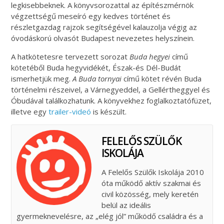
legkisebbeknek. A könyvsorozattal az építészmérnök
végzettségű meseíró egy kedves történet és
részletgazdag rajzok segítségével kalauzolja végig az
óvodáskorú olvasót Budapest nevezetes helyszínein.
A hatkötetesre tervezett sorozat
Buda hegyei
című
kötetéből Buda hegyvidékét, Észak-és Dél-Budát
ismerhetjük meg.
A Buda tornyai
című kötet révén Buda
történelmi részeivel, a Várnegyeddel, a Gellértheggyel és
Óbudával találkozhatunk. A könyvekhez foglalkoztatófüzet,
illetve egy
trailer-videó
is készült.
FELELŐS SZÜLŐK
ISKOLÁJA
A Felelős Szülők Iskolája 2010
óta működő aktív szakmai és
civil közösség, mely keretén
belül az ideális
gyermeknevelésre, az „elég jól” működő családra és a