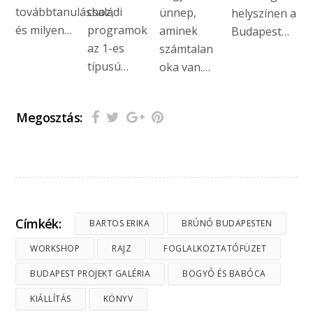
továbbtanuláshoz,
családi
ünnep,
helyszínen a
és milyen…
programok
aminek
Budapest…
az 1-es
számtalan
típusú…
oka van.…
Megosztás:
Címkék:
BARTOS ERIKA
BRÚNÓ BUDAPESTEN
WORKSHOP
RAJZ
FOGLALKOZTATÓFÜZET
BUDAPEST PROJEKT GALÉRIA
BOGYÓ ÉS BABÓCA
KIÁLLÍTÁS
KÖNYV