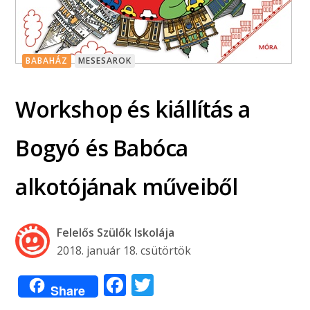
BABAHÁZ
MESESAROK
Workshop és kiállítás a
Bogyó és Babóca
alkotójának műveiből
Felelős Szülők Iskolája
2018. január 18. csütörtök
Facebook
Twitter
Share