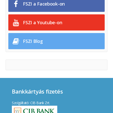
FSZI a Facebook-on
FSZI a Youtube-on
FSZI Blog
Bankkártyás fizetés
Szolgáltató: CIB Bank Zrt.