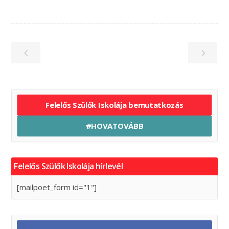
Felelős Szülők Iskolája bemutatkozás
#HOVATOVÁBB
Felelős Szülők Iskolája hírlevél
[mailpoet_form id="1"]