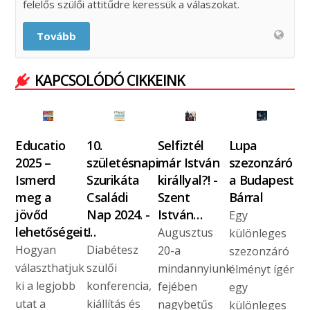
felelős szülői attitűdre keressük a válaszokat.
Tovább
KAPCSOLÓDÓ CIKKEINK
Educatio
10.
Selfiztél
Lupa
2025 –
születésnapi
már István
szezonzáró
Ismerd
Szurikáta
királlyal?! -
a Budapest
meg a
Családi
Szent
Bárral
jövőd
Nap 2024. -
István…
Egy
lehetőségeit!
…
Augusztus
különleges
Hogyan
Diabétesz
20-a
szezonzáró
választhatjuk
szülői
mindannyiunk
élményt ígér
ki a legjobb
konferencia,
fejében
egy
utat a
kiállítás és
nagybetűs
különleges