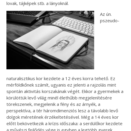
lovak, tájképek stb. a lányoknál.
Az ún.
pszeudo-
naturalisztikus kor kezdete a 12 éves korra tehető. Ez
mérföldkőnek számít, ugyanis ez jelenti a rajzolás mint
spontán aktivitás korszakának végét. Ekkor a gyermekek a
körülöttük levő világ minél élethűbb megjelenítésére
törekszenek, megjelenik a fény és az árnyék, a
perspektíva, a tér háromdimenziós lesz a távolabb levő
dolgok méretének érzékeltetésével. Még a 14 éves kor
előtt bekövetkezik a krízis időszaka: a serdülőkor kezdete
a művészi fejlődés vége is egyben a legtöbb gyerek