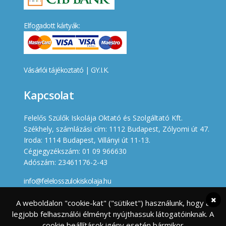
Elfogadott kártyák:
Vásárlói tájékoztató
|
GY.I.K.
Kapcsolat
Felelős Szülők Iskolája Oktató és Szolgáltató Kft.
Székhely, számlázási cím: 1112 Budapest, Zólyomi út 47.
Iroda: 1114 Budapest, Villányi út 11-13.
Cégjegyzékszám: 01 09 966630
Adószám: 23461176-2-43
info@felelosszulokiskolaja.hu
+36 20 358 66 12
A weboldalon "cookie-kat" ("sütiket") használunk, hogy a
legjobb felhasználói élményt nyújthassuk látogatóinknak. A
Készített
cookie beállítások igény esetén bármikor