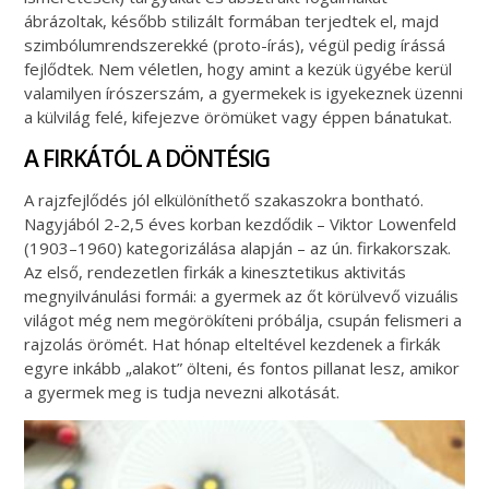
ábrázoltak, később stilizált formában terjedtek el, majd
szimbólumrendszerekké (proto-írás), végül pedig írássá
fejlődtek. Nem véletlen, hogy amint a kezük ügyébe kerül
valamilyen írószerszám, a gyermekek is igyekeznek üzenni
a külvilág felé, kifejezve örömüket vagy éppen bánatukat.
A FIRKÁTÓL A DÖNTÉSIG
A rajzfejlődés jól elkülöníthető szakaszokra bontható.
Nagyjából 2-2,5 éves korban kezdődik – Viktor Lowenfeld
(1903–1960) kategorizálása alapján – az ún. firkakorszak.
Az első, rendezetlen firkák a kinesztetikus aktivitás
megnyilvánulási formái: a gyermek az őt körülvevő vizuális
világot még nem megörökíteni próbálja, csupán felismeri a
rajzolás örömét. Hat hónap elteltével kezdenek a firkák
egyre inkább „alakot” ölteni, és fontos pillanat lesz, amikor
a gyermek meg is tudja nevezni alkotását.