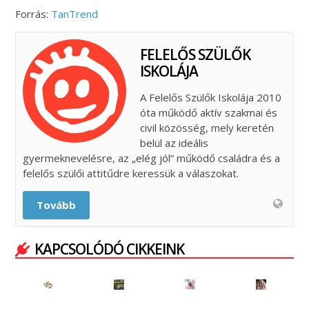
Forrás:
TanTrend
FELELŐS SZÜLŐK
ISKOLÁJA
A Felelős Szülők Iskolája 2010
óta működő aktív szakmai és
civil közösség, mely keretén
belül az ideális
gyermeknevelésre, az „elég jól” működő családra és a
felelős szülői attitűdre keressük a válaszokat.
Tovább
KAPCSOLÓDÓ CIKKEINK