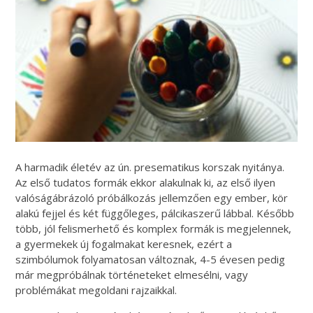
A harmadik életév az ún. presematikus korszak nyitánya.
Az első tudatos formák ekkor alakulnak ki, az első ilyen
valóságábrázoló próbálkozás jellemzően egy ember, kör
alakú fejjel és két függőleges, pálcikaszerű lábbal. Később
több, jól felismerhető és komplex formák is megjelennek,
a gyermekek új fogalmakat keresnek, ezért a
szimbólumok folyamatosan változnak, 4-5 évesen pedig
már megpróbálnak történeteket elmesélni, vagy
problémákat megoldani rajzaikkal.