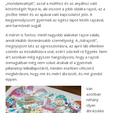
„mondanivalóját”, azzal a múlthoz és az anyához való
kötöttségét fejezi ki, aki viszont a jobb oldalra rajzol, az a
jövőbe tekint és az apával való kapcsolatot jelzi. A
kiegyensúlyozott gyermek az egész lapot kitölti rajzával,
ami harmóniát sugall.
A méret is fontos: minél nagyobb alakokat rajzol valaki,
annál inkább dominánsabb személyiség. A „túlrajzolt”,
megnyújtott kéz az agresszivitásra, az apró láb ellenben
szintén az instabilitásra utal, ezért oda kell rá figyelni. Nem
árt azonban még egyszer hangsúlyozni, hogy a rajzok
önmagukban még nem sokat árulnak el a gyermek
pillanatnyi lelkiállapotáról, minden esetben célszerű
megkérdezni, hogy mit és miért ábrázolt, és mit gondol
éppen.
Van
azonban
néhány
olyan
ábrázolási