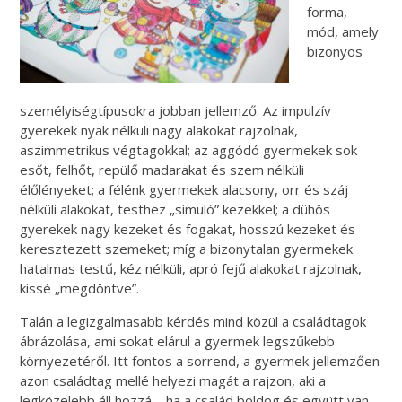
forma,
mód, amely
bizonyos
személyiségtípusokra jobban jellemző. Az impulzív
gyerekek nyak nélküli nagy alakokat rajzolnak,
aszimmetrikus végtagokkal; az aggódó gyermekek sok
esőt, felhőt, repülő madarakat és szem nélküli
élőlényeket; a félénk gyermekek alacsony, orr és száj
nélküli alakokat, testhez „simuló” kezekkel; a dühös
gyerekek nagy kezeket és fogakat, hosszú kezeket és
keresztezett szemeket; míg a bizonytalan gyermekek
hatalmas testű, kéz nélküli, apró fejű alakokat rajzolnak,
kissé „megdöntve”.
Talán a legizgalmasabb kérdés mind közül a családtagok
ábrázolása, ami sokat elárul a gyermek legszűkebb
környezetéről. Itt fontos a sorrend, a gyermek jellemzően
azon családtag mellé helyezi magát a rajzon, aki a
legközelebb áll hozzá – ha a család boldog és együtt van,