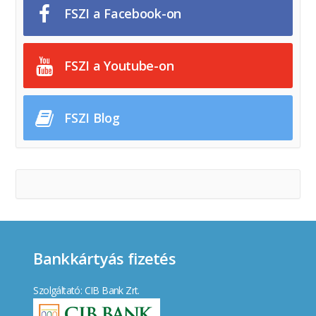
FSZI a Facebook-on
FSZI a Youtube-on
FSZI Blog
Bankkártyás fizetés
Szolgáltató: CIB Bank Zrt.