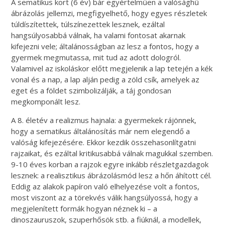
A sematikus kort (6 év) bár egyértelműen a valósághű
ábrázolás jellemzi, megfigyelhető, hogy egyes részletek
túldíszítettek, túlszínezettek lesznek, ezáltal
hangsúlyosabbá válnak, ha valami fontosat akarnak
kifejezni vele; általánosságban az lesz a fontos, hogy a
gyermek megmutassa, mit tud az adott dologról.
Valamivel az iskoláskor előtt megjelenik a lap tetején a kék
vonal és a nap, a lap alján pedig a zöld csík, amelyek az
eget és a földet szimbolizálják, a táj gondosan
megkomponált lesz.
A 8. életév a realizmus hajnala: a gyermekek rájönnek,
hogy a sematikus általánosítás már nem elegendő a
valóság kifejezésére. Ekkor kezdik összehasonlítgatni
rajzaikat, és ezáltal kritikusabbá válnak magukkal szemben.
9-10 éves korban a rajzok egyre inkább részletgazdagok
lesznek: a realisztikus ábrázolásmód lesz a hőn áhított cél.
Eddig az alakok papíron való elhelyezése volt a fontos,
most viszont az a törekvés válik hangsúlyossá, hogy a
megjelenített formák hogyan néznek ki – a
dinoszauruszok, szuperhősök stb. a fiúknál, a modellek,