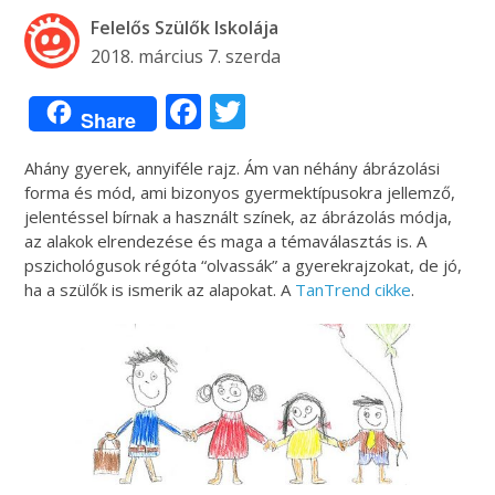
Felelős Szülők Iskolája
2018. március 7. szerda
Facebook
Twitter
Share
Ahány gyerek, annyiféle rajz. Ám van néhány ábrázolási
forma és mód, ami bizonyos gyermektípusokra jellemző,
jelentéssel bírnak a használt színek, az ábrázolás módja,
az alakok elrendezése és maga a témaválasztás is. A
pszichológusok régóta “olvassák” a gyerekrajzokat, de jó,
ha a szülők is ismerik az alapokat. A
TanTrend cikke
.