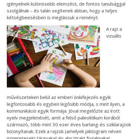
igényelnek különösebb elemzést, de fontos tanulsággal
szolgálnak – és talán segítenek abban, hogy a teljes
kétségbeesésben is meglássuk a reményt.
A rajz a
vizuális
művészeteken belül az emberi önkifejezés egyik
legfontosabb és egyben legősibb módja, s mint ilyen, a
kommunikáció egyik formája. Jóval megelőzte az írott
nyelv megjelenését, amit a felső paleolitikum korából
származó, több mint 30 ezer éves barlang-és sziklarajzok
bizonyítanak. Ezek a rajzok (amelyek piktogram néven
ismeretesek) tárgyakat és absztrakt fogalmakat