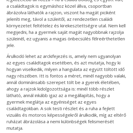
a családtagok is egymáshoz közel állva, csoportban
ábrázolva láthatók a rajzon, viszont ha magát piciként
jeleníti meg, távol a szüleitől, az rendezetlen családi
környezetet feltételez és kirekesztettségre utal. Nem kell
megijedni, ha a gyermek saját magát nagyobbnak rajzolja
szüleinél, ez ugyanis a magas önbecsülés félreérthetetlen
jele.
Árulkodó lehet az arckifejezés is, amely nem ugyanolyan
az egyes családtagok esetében, és azt mutatja, hogy ki
hogyan viselkedik, milyen a hangulata az együtt töltött idő
nagy részében. Itt is fontos a méret, minél nagyobb valaki,
annál dominánsabb szerepet tölt be a gyerek életében,
ahogy a rajzok kidolgozottsága is: minél több részlet
látható, annál inkább igaz az a megállapítás, hogy a
gyermek meglátja az egyéniséget az egyes
családtagokban. A sok testi részlet és a ruha a fejlett
vizuális és motoros képességekről árulkodik, míg az eltérő
ruházat ábrázolása a nemi különbségek felismerését
mutatja.