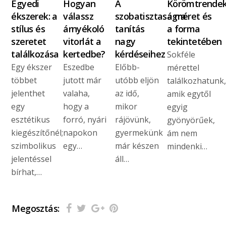
Egyedi
Hogyan
A
Körömtrende
ékszerek: a
válassz
szobatisztaságra
a méret és
stílus és
árnyékoló
tanítás
a forma
szeretet
vitorlát a
nagy
tekintetében
találkozása
kertedbe?
kérdéseihez
Sokféle
Egy ékszer
Eszedbe
Előbb-
mérettel
többet
jutott már
utóbb eljön
találkozhatunk,
jelenthet
valaha,
az idő,
amik egytől
egy
hogy a
mikor
egyig
esztétikus
forró, nyári
rájövünk,
gyönyörűek,
kiegészítőnél;
napokon
gyermekünk
ám nem
szimbolikus
egy…
már készen
mindenki…
jelentéssel
áll…
bírhat,…
Megosztás: