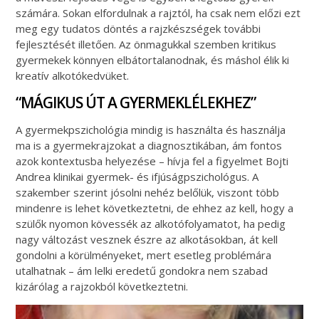
számára. Sokan elfordulnak a rajztól, ha csak nem előzi ezt
meg egy tudatos döntés a rajzkészségek további
fejlesztését illetően. Az önmagukkal szemben kritikus
gyermekek könnyen elbátortalanodnak, és máshol élik ki
kreatív alkotókedvüket.
“MÁGIKUS ÚT A GYERMEKLÉLEKHEZ”
A gyermekpszichológia mindig is használta és használja
ma is a gyermekrajzokat a diagnosztikában, ám fontos
azok kontextusba helyezése – hívja fel a figyelmet Bojti
Andrea klinikai gyermek- és ifjúságpszichológus. A
szakember szerint jósolni nehéz belőlük, viszont több
mindenre is lehet következtetni, de ehhez az kell, hogy a
szülők nyomon kövessék az alkotófolyamatot, ha pedig
nagy változást vesznek észre az alkotásokban, át kell
gondolni a körülményeket, mert esetleg problémára
utalhatnak – ám lelki eredetű gondokra nem szabad
kizárólag a rajzokból következtetni.