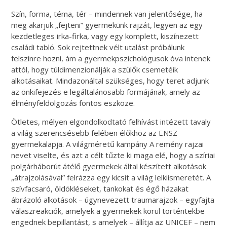
Szín, forma, téma, tér – mindennek van jelentősége, ha
meg akarjuk „fejteni” gyermekünk rajzát, legyen az egy
kezdetleges irka-firka, vagy egy komplett, kiszínezett
családi tabló. Sok rejtettnek vélt utalást próbálunk
felszínre hozni, ám a gyermekpszichológusok óva intenek
attól, hogy túldimenzionálják a szülők csemetéik
alkotásaikat. Mindazonáltal szükséges, hogy teret adjunk
az önkifejezés e legáltalánosabb formájának, amely az
élményfeldolgozás fontos eszköze.
Ötletes, mélyen elgondolkodtató felhívást intézett tavaly
a világ szerencsésebb felében élőkhöz az ENSZ
gyermekalapja. A világméretű kampány A remény rajzai
nevet viselte, és azt a célt tűzte ki maga elé, hogy a szíriai
polgárháborút átélő gyermekek által készített alkotások
„átrajzolásával” felrázza egy kicsit a világ lelkiismeretét. A
szívfacsaró, öldökléseket, tankokat és égő házakat
ábrázoló alkotások – úgynevezett traumarajzok – egyfajta
válaszreakciók, amelyek a gyermekek körül történtekbe
engednek bepillantást, s amelyek – állítja az UNICEF – nem