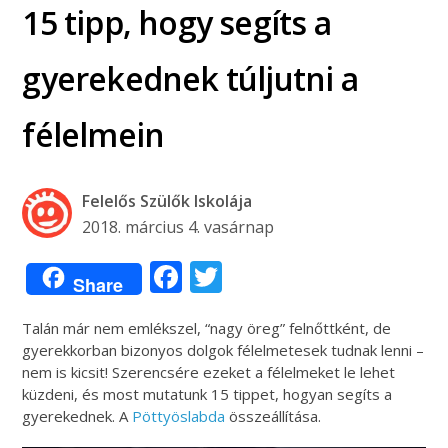
15 tipp, hogy segíts a
gyerekednek túljutni a
félelmein
Felelős Szülők Iskolája
2018. március 4. vasárnap
Facebook
Twitter
Share
Talán már nem emlékszel, “nagy öreg” felnőttként, de
gyerekkorban bizonyos dolgok félelmetesek tudnak lenni –
nem is kicsit! Szerencsére ezeket a félelmeket le lehet
küzdeni, és most mutatunk 15 tippet, hogyan segíts a
gyerekednek. A
Pöttyöslabda
összeállítása.