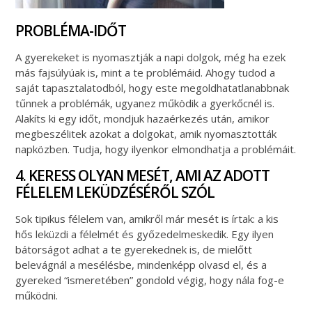
PROBLÉMA-IDŐT
A gyerekeket is nyomasztják a napi dolgok, még ha ezek
más fajsúlyúak is, mint a te problémáid. Ahogy tudod a
saját tapasztalatodból, hogy este megoldhatatlanabbnak
tűnnek a problémák, ugyanez működik a gyerkőcnél is.
Alakíts ki egy időt, mondjuk hazaérkezés után, amikor
megbeszélitek azokat a dolgokat, amik nyomasztották
napközben. Tudja, hogy ilyenkor elmondhatja a problémáit.
4. KERESS OLYAN MESÉT, AMI AZ ADOTT
FÉLELEM LEKÜDZÉSÉRŐL SZÓL
Sok tipikus félelem van, amikről már mesét is írtak: a kis
hős leküzdi a félelmét és győzedelmeskedik. Egy ilyen
bátorságot adhat a te gyerekednek is, de mielőtt
belevágnál a mesélésbe, mindenképp olvasd el, és a
gyereked “ismeretében” gondold végig, hogy nála fog-e
működni.