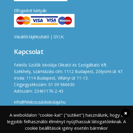
Elfogadott kártyák:
Vásárlói tájékoztató
|
GY.I.K.
Kapcsolat
Felelős Szülők Iskolája Oktató és Szolgáltató Kft.
Székhely, számlázási cím: 1112 Budapest, Zólyomi út 47.
Iroda: 1114 Budapest, Villányi út 11-13.
Cégjegyzékszám: 01 09 966630
Adószám: 23461176-2-43
info@felelosszulokiskolaja.hu
+36 20 358 66 12
A weboldalon "cookie-kat" ("sütiket") használunk, hogy a
legjobb felhasználói élményt nyújthassuk látogatóinknak. A
Készített
cookie beállítások igény esetén bármikor