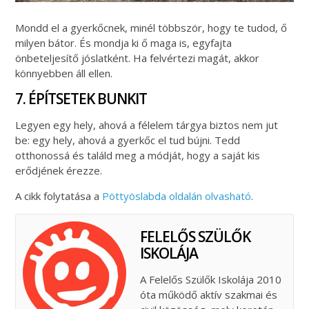
Mondd el a gyerkőcnek, minél többször, hogy te tudod, ő
milyen bátor. És mondja ki ő maga is, egyfajta
önbeteljesítő jóslatként. Ha felvértezi magát, akkor
könnyebben áll ellen.
7. ÉPÍTSETEK BUNKIT
Legyen egy hely, ahová a félelem tárgya biztos nem jut
be: egy hely, ahová a gyerkőc el tud bújni. Tedd
otthonossá és találd meg a módját, hogy a saját kis
erődjének érezze.
A cikk folytatása a
Pöttyöslabda oldalán olvasható
.
FELELŐS SZÜLŐK
ISKOLÁJA
A Felelős Szülők Iskolája 2010
óta működő aktív szakmai és