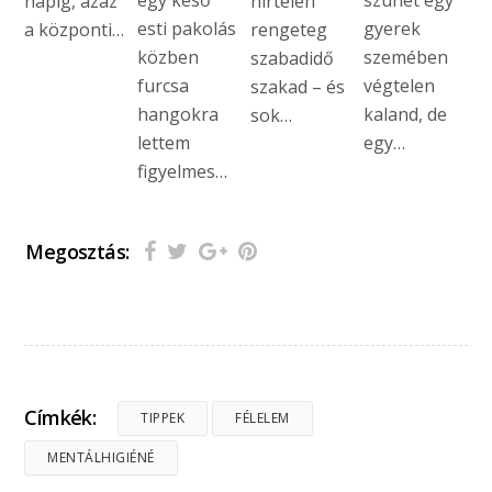
egy késő
szünet egy
napig, azaz
hirtelen
esti pakolás
gyerek
a központi…
rengeteg
közben
szemében
szabadidő
furcsa
végtelen
szakad – és
hangokra
kaland, de
sok…
lettem
egy…
figyelmes…
Megosztás:
Címkék:
TIPPEK
FÉLELEM
MENTÁLHIGIÉNÉ