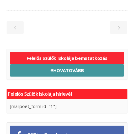
Felelős Szülők Iskolája bemutatkozás
#HOVATOVÁBB
Felelős Szülők Iskolája hírlevél
[mailpoet_form id="1"]