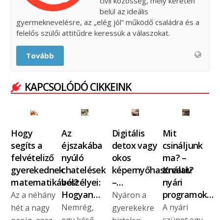
civil közösség, mely keretén
belül az ideális
gyermeknevelésre, az „elég jól” működő családra és a
felelős szülői attitűdre keressük a válaszokat.
Tovább
KAPCSOLÓDÓ CIKKEINK
Hogy
Az
Digitális
Mit
segíts a
éjszakába
detox vagy
csináljunk
felvételiző
nyúló
okos
ma? –
gyerekednek
chatelések
képernyőhasználat?
Kreatív
matematikából?
veszélyei:
–…
nyári
Hogyan…
programok…
Az a néhány
Nyáron a
Nemrég,
A nyári
hét a nagy
gyerekekre