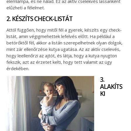
elemlámpa, és ne nálad. Ez az aktív cselekvés lassanként
elűzheti a félelmet.
2. KÉSZÍTS CHECK-LISTÁT
Attól függően, hogy mitől fél a gyerek, készíts egy check-
listát, amin végigmehettek lefelvés előtt. Ha például a
betörőktől fél, akkor a listán szerepelhetnek olyan dolgok,
mint zár ellenőrzése kutya ugatása. Az az aktív cselevés,
hogy leellenőrzi az ajtót, és látja, hogy a kutya nyugton
fekszik, azt az érzetet kelti, hogy tett valamit az ügy
érdekében.
3.
ALAKÍTS
KI