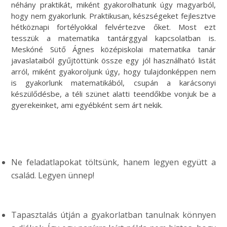
néhány praktikát, miként gyakorolhatunk úgy magyarból,
hogy nem gyakorlunk. Praktikusan, készségeket fejlesztve
hétköznapi fortélyokkal felvértezve őket. Most ezt
tesszük a matematika tantárggyal kapcsolatban is.
Meskóné Sütő Ágnes középiskolai matematika tanár
javaslataiból gyűjtöttünk össze egy jól használható listát
arról, miként gyakoroljunk úgy, hogy tulajdonképpen nem
is gyakorlunk matematikából, csupán a karácsonyi
készülődésbe, a téli szünet alatti teendőkbe vonjuk be a
gyerekeinket, ami egyébként sem árt nekik.
Ne feladatlapokat töltsünk, hanem legyen együtt a
család. Legyen ünnep!
Tapasztalás útján a gyakorlatban tanulnak könnyen