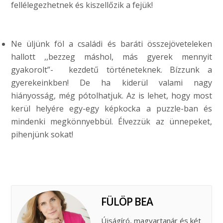
fellélegezhetnek és kiszellőzik a fejük!
Ne üljünk föl a családi és baráti összejöveteleken
hallott ,,bezzeg máshol, más gyerek mennyit
gyakorolt”- kezdetű történeteknek. Bízzunk a
gyerekeinkben! De ha kiderül valami nagy
hiányosság, még pótolhatjuk. Az is lehet, hogy most
kerül helyére egy-egy képkocka a puzzle-ban és
mindenki megkönnyebbül. Élvezzük az ünnepeket,
pihenjünk sokat!
FÜLÖP BEA
Újságíró, magyartanár és két