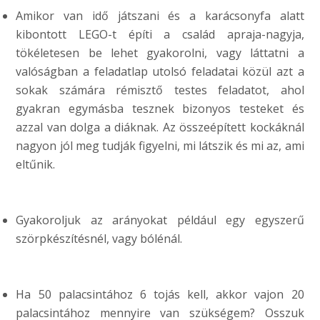
Amikor van idő játszani és a karácsonyfa alatt
kibontott LEGO-t építi a család apraja-nagyja,
tökéletesen be lehet gyakorolni, vagy láttatni a
valóságban a feladatlap utolsó feladatai közül azt a
sokak számára rémisztő testes feladatot, ahol
gyakran egymásba tesznek bizonyos testeket és
azzal van dolga a diáknak. Az összeépített kockáknál
nagyon jól meg tudják figyelni, mi látszik és mi az, ami
eltűnik.
Gyakoroljuk az arányokat például egy egyszerű
szörpkészítésnél, vagy bólénál.
Ha 50 palacsintához 6 tojás kell, akkor vajon 20
palacsintához mennyire van szükségem? Osszuk