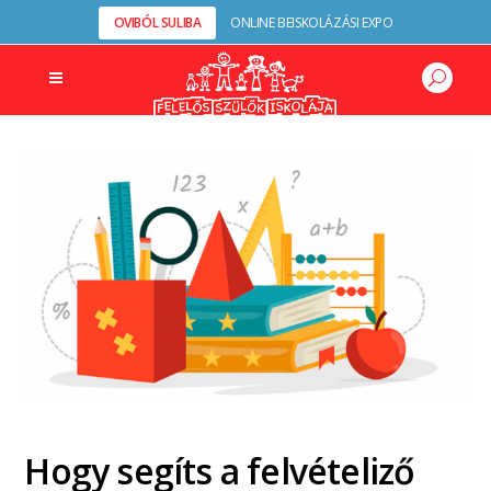
OVIBÓL SULIBA
ONLINE BEISKOLÁZÁSI EXPO
Hogy segíts a felvételiző