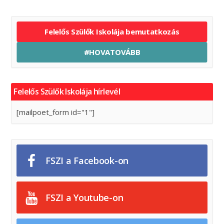
Felelős Szülők Iskolája bemutatkozás
#HOVATOVÁBB
Felelős Szülők Iskolája hírlevél
[mailpoet_form id="1"]
FSZI a Facebook-on
FSZI a Youtube-on