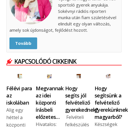
sportoló gyerek anyukája.
Sokévnyi rádiós riporteri
munka után fiam születésével
elindult egy olyan változás,
amely sok újdonságot, fejlődést hozott.
Tovább
KAPCSOLÓDÓ CIKKEINK
Félévi para
Megvannak
Hogy
Hogy
az
az idei
segíts jól
segítsünk a
iskolában
központi
felvételiző
felvételiző
írásbeli
gyerekednek?
gyerekünknek
Alig egy
előzetes…
magyarból?
Felvételi
héttel a
Hivatalos:
Készségek
felkészülés
központi