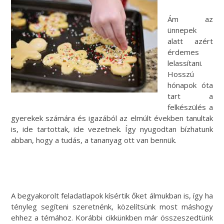
Ám az
ünnepek
alatt azért
érdemes
lelassítani.
Hosszú
hónapok óta
tart a
felkészülés a
gyerekek számára és igazából az elmúlt években tanultak
is, ide tartottak, ide vezetnek. Így nyugodtan bízhatunk
abban, hogy a tudás, a tananyag ott van bennük.
A begyakorolt feladatlapok kísértik őket álmukban is, így ha
tényleg segíteni szeretnénk, közelítsünk most máshogy
ehhez a témához. Korábbi cikkünkben már összeszedtünk