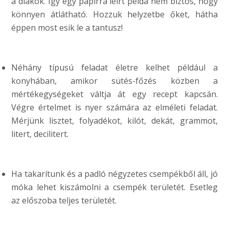
a diákok. Így egy papírra leírt példa nem biztos, hogy
könnyen átlátható. Hozzuk helyzetbe őket, hátha
éppen most esik le a tantusz!
Néhány típusú feladat életre kelhet például a
konyhában, amikor sütés-főzés közben a
mértékegységeket váltja át egy recept kapcsán.
Végre értelmet is nyer számára az elméleti feladat.
Mérjünk lisztet, folyadékot, kilót, dekát, grammot,
litert, decilitert.
Ha takarítunk és a padló négyzetes csempékből áll, jó
móka lehet kiszámolni a csempék területét. Esetleg
az előszoba teljes területét.