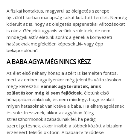
A fizikai kontaktus, magyarul az ölelgetés szerepe
újszülött korban manapság sokat kutatott terület. Nemrég
kiderült az is, hogy az ölelgetés epigenetikai változásokat
is okoz. Génjeink ugyanis velünk születnek, de nem
mindegyik aktív életünk során: a gének a környezeti
hatásoknak megfelelően képesek „ki- vagy épp
bekapcsolódni”.
A BABA AGYA MÉG NINCS KÉSZ
Az élet első néhány hónapja azért is kiemelten fontos,
mert az emberi agy ilyenkor még jelentős változásokon
megy keresztül:
vannak agyterületek, amik
születéskor még ki sem fejlődtek
, életünk első
hónapjaiban alakulnak, és nem mindegy, hogy ezalatt
milyen hatásoknak van kitéve a baba. Ha elhanyagolásnak
és sok stressznek, akkor az agyában főleg
stresszhormonok szabadulnak fel, ha pedig
szeretgetésnek, akkor inkább a többek között a bizalom
érzéséért felelős oxitocin. A babaagy fejlődése