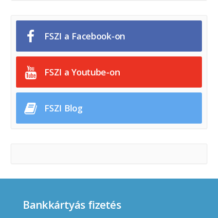
FSZI a Facebook-on
FSZI a Youtube-on
FSZI Blog
Bankkártyás fizetés