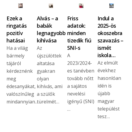
Ezek a
Alvás – a
Friss
Indul a
ringatás
babák
adatok:
2025-ös
pozitív
legnagyobb
minden
okoszebra
hatásai
kihívása
tizedik fiú
szavazás –
SNI-s
ismét
Ha a világ
Az
iskola…
A
bármely
újszülöttek
Az elmúlt
2023/2024-
tájáról
altatása
évekhez
es tanévben
kérdeznénk
gyakran
hasonlóan
tovább nőtt
meg
olyan
idén is
a sajátos
édesanyákat,
kihívás, ami
újabb
nevelési
valószínűleg
a szülők
magyar
igényű (SNI)
mindannyian…
türelmét…
települést
…
tesz…