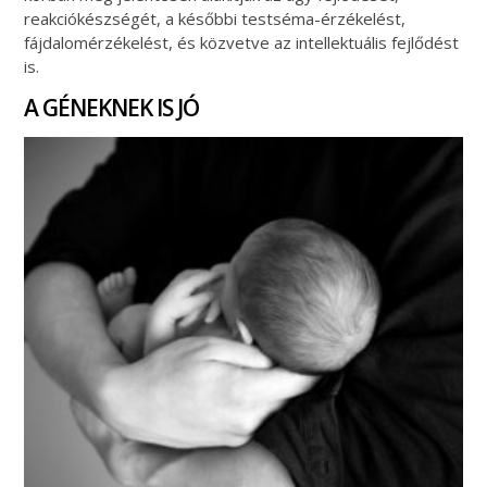
reakciókészségét, a későbbi testséma-érzékelést,
fájdalomérzékelést, és közvetve az intellektuális fejlődést
is.
A GÉNEKNEK IS JÓ