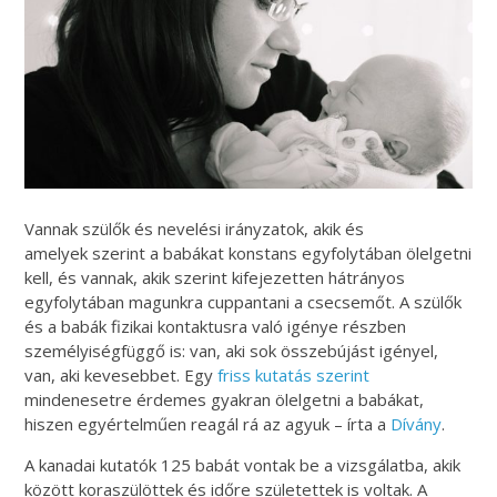
Vannak szülők és nevelési irányzatok, akik és
amelyek szerint a babákat konstans egyfolytában ölelgetni
kell, és vannak, akik szerint kifejezetten hátrányos
egyfolytában magunkra cuppantani a csecsemőt. A szülők
és a babák fizikai kontaktusra való igénye részben
személyiségfüggő is: van, aki sok összebújást igényel,
van, aki kevesebbet. Egy
friss kutatás szerint
mindenesetre érdemes gyakran ölelgetni a babákat,
hiszen egyértelműen reagál rá az agyuk – írta a
Dívány
.
A kanadai kutatók 125 babát vontak be a vizsgálatba, akik
között koraszülöttek és időre születettek is voltak. A