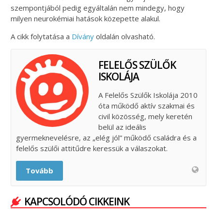
szempontjából pedig egyáltalán nem mindegy, hogy
milyen neurokémiai hatások közepette alakul.
A cikk folytatása a
Dívány
oldalán olvasható.
FELELŐS SZÜLŐK
ISKOLÁJA
A Felelős Szülők Iskolája 2010
óta működő aktív szakmai és
civil közösség, mely keretén
belül az ideális
gyermeknevelésre, az „elég jól” működő családra és a
felelős szülői attitűdre keressük a válaszokat.
Tovább
KAPCSOLÓDÓ CIKKEINK