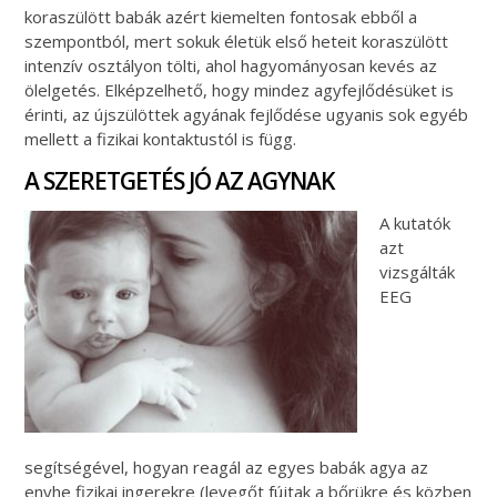
koraszülött babák azért kiemelten fontosak ebből a
szempontból, mert sokuk életük első heteit koraszülött
intenzív osztályon tölti, ahol hagyományosan kevés az
ölelgetés. Elképzelhető, hogy mindez agyfejlődésüket is
érinti, az újszülöttek agyának fejlődése ugyanis sok egyéb
mellett a fizikai kontaktustól is függ.
A SZERETGETÉS JÓ AZ AGYNAK
A kutatók
azt
vizsgálták
EEG
segítségével, hogyan reagál az egyes babák agya az
enyhe fizikai ingerekre (levegőt fújtak a bőrükre és közben