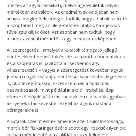
mérték az agyhullámaikat), melyik agyterületük milyen
mértékben aktiválódik. Az eredmények valójában nem
annyira meglepőek: eddig is tudtuk, hogy a babák szeretik
a szoptatást meg az ölelgetést és utálják, ha injekciós
tűvel szurkálják őket. Azt azonban nem tudtuk, hogy
mindez azonnal mérhető is agyi mintázatok képében.
A „szeretgetés”, amelyet a kutatók támogató jellegű
érintésekként definiáltak és ide tartozott a bőrkontaktus
és a szoptatás is, javította a csecsemők agyi
válaszreakcióit – vagyis a szeretgetést követően agyuk
jobban reagált másfajta érintéssel kapcsolatos ingerekre
is, pl. a levegőfújásra. Ezzel szemben a fájdalmas
beavatkozások, mint például injekció, intubálás, épp
ellenkező előjelű változást hoztak létre a babák agyában:
az ilyenek után kevésbé reagált az agyuk másfajta
bőringerekre is.
A kutatók szerint ennek ismerete azért kulcsfontosságú,
mert a bőr fizikai ingerlésére adott agyi reakciók ilyen pici
korban még jelentősen alakítják az agy fejlődését,