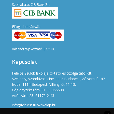
Szolgáltató: CIB Bank Zrt.
Elfogadott kártyák:
Vásárlói tájékoztató
|
GY.I.K.
Kapcsolat
Felelős Szülők Iskolája Oktató és Szolgáltató Kft.
Székhely, számlázási cím: 1112 Budapest, Zólyomi út 47.
Iroda: 1114 Budapest, Villányi út 11-13.
Cégjegyzékszám: 01 09 966630
Adószám: 23461176-2-43
info@felelosszulokiskolaja.hu
+36 20 358 66 12