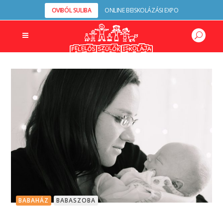
OVIBÓL SULIBA
ONLINE BEISKOLÁZÁSI EXPO
BABAHÁZ
BABASZOBA