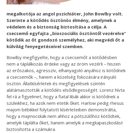
megalkotója az angol pszichiáter, John Bowlby volt.
Szerinte a kötődés ösztönös élmény, amelynek a
védelem és a biztonság biztosítása a célja. A
csecsemő egyfajta „bioszociális ösztöntől vezérelve”
kötődik az őt gondozó személyhez, aki megvédi őt a
külvilág fenyegetéseivel szemben.
Bowlby megfigyelte, hogy a csecsemőt a kötődésben
nem a táplálkozás érdeke vagy az öröm vezérli – hiszen
az erőszakos, agresszív, elhanyagoló anyához is kötődnek
a csecsemők –, hanem a közelség fokozására irányuló
ösztön. Állatkísérletek és megfigyelések szintén
alátámasztották a kötődés elsődlegességét. Lorenz hívta
fel rá a figyelmet, hogy a fiatal libák akkor is kötődnek a
szüleikhez, ha azok nem etetik őket. Harlow pedig rhesus
majom bébikkel folytatott kísérleteiben demonstrálta,
hogy a majmocskák nem ahhoz a pótszülőhöz kötődtek,
amelyik táplálta őket, hanem amelyik a megkapaszkodást
biztosította a számukra.