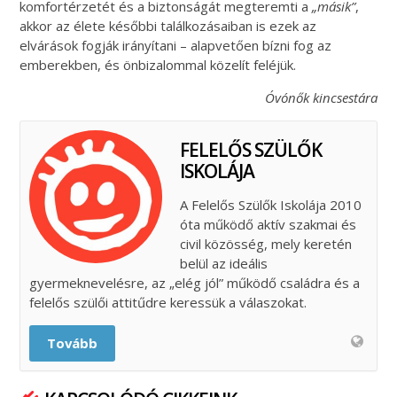
komfortérzetét és a biztonságát megteremti a
„másik”
,
akkor az élete későbbi találkozásaiban is ezek az
elvárások fogják irányítani – alapvetően bízni fog az
emberekben, és önbizalommal közelít feléjük.
Óvónők kincsestára
FELELŐS SZÜLŐK
ISKOLÁJA
A Felelős Szülők Iskolája 2010
óta működő aktív szakmai és
civil közösség, mely keretén
belül az ideális
gyermeknevelésre, az „elég jól” működő családra és a
felelős szülői attitűdre keressük a válaszokat.
Tovább