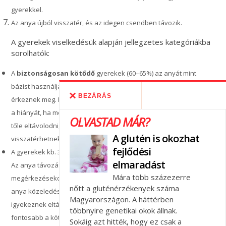
gyerekkel.
Az anya újból visszatér, és az idegen csendben távozik.
A gyerekek viselkedésük alapján jellegzetes kategóriákba
sorolhatók:
A
biztonságosan kötődő
gyerekek (60–65%) az anyát mint
bázist használják. Tőle indulnak felfedezőútra – és hozzá
BEZÁRÁS
érkeznek meg. Ha az anya kimegy a szobából, érzékelik és jelzik
a hiányát, ha megérkezik, örülnek. Ha az anya jelen van, mernek
OLVASTAD MÁR?
tőle eltávolodni, mert „tudják”, hogy biztonságosan
A glutén is okozhat
visszatérhetnek hozzá.
fejlődési
A gyerekek kb. 30%-a a
bizonytalan-elkerülő
csoportba tartozik.
elmaradást
Az anya távozására csak enyhe negatív reakcióval reagálnak,
Mára több százezerre
megérkezésekor eltávolodnak, inkább a játékra fókuszálnak. Az
nőtt a gluténérzékenyek száma
anya közeledésére ellenállóak lesznek, megmerevednek vagy
Magyarországon. A háttérben
igyekeznek eltávolodni, elhajolni. A felfedezés számukra
többnyire genetikai okok állnak.
fontosabb a kötődésnél.
Sokáig azt hitték, hogy ez csak a