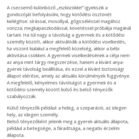
A csecsemő különböző
„eszközökkel”
igyekszik a
gondozóját befolyásolni, hogy kötődési ösztönét
kielégítse: sírással, mosollyal, gőgicséléssel magához
vonzza; megkapaszkodással, követéssel próbálja magánál
tartani. Ha túl nagy a távolság a gyermek és a kötődési
személy között, akkor aktiválódik a kötődési viselkedés,
ha viszont kialakul a megfelelő közelség, akkor a bébi
aktivitása csökken. A gyermek viselkedésének a célja nem
az anya mint tárgy megszerzése, hanem a kívánt anya-
gyerek távolság beállítása, és ezzel a kívánt biztonsági
állapot elérése, amely az aktuális körülmények függvénye.
A megfelelő, kényelmes távolságot a gyermek és a
kötődési személy között külső és belső tényezők
szabályozzák.
Külső tényezők például: a hideg, a szeparáció, az idegen
hely, az idegen személy.
Belső tényezőként jelenik meg a gyerek aktuális állapota,
például a betegsége, a fáradtsága, a negatív érzelmi
állapota.