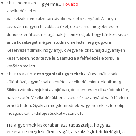
Kb. minden tizedik gyerekre a
bizonytalan-ambivalens
gyerme...
Tovább
viselkedés jellemző. Ők a vizsgálat kezdetétől nyűgösek,
passzívak, nem túlzottan távolodnak el az anyától. Az anya
távozása nagyon felzaklatja őket, de az anya megjelenésére
dühös ellenállással reagálnak. Jellemző rájuk, hogy bár keresik az
anya közelségét, mégsem tudnak mellette megnyugodni.
Keservesen sírnak, hogy anyjuk vegye fel őket, majd ugyanilyen
keservesen, hogy tegye le. Számukra a felfedezés eltörpül a
kötődés mellett.
Kb. 10% az ún.
dezorganizált gyerekek
aránya. Náluk sok
különböző, egymással ellentétes viselkedésminta jelenik meg.
Sikítva várják anyjukat az ajtóban, de csendesen elhúzódnak tőle,
ha visszatér. Viselkedésükben a zavar és az anyától való félelem
érhető tetten. Gyakran megdermednek, vagy indirekt sztereotip
mozgásokat, arckifejezéseket vesznek fel.
Ha a gyermek kiskorában azt tapasztalja, hogy az
érzéseire megfelelően reagál, a szükségleteit kielégíti, a