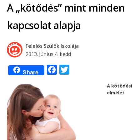
A „kötődés” mint minden
kapcsolat alapja
Felelős Szülők Iskolája
2013. június 4. kedd
Facebook
Twitter
Share
A kötődési
elmélet