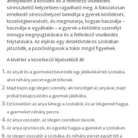
amelyekben a kötődés és a felfedező viselkedés
stresszkeltő helyzetben ragadható meg. A fokozatosan
emelkedő stresszhelyzet beindítja a gyerek kötődését,
közelségkeresését, és megmutatja, hogyan használja –
használja-e egyáltalán – a gyerek a kötődési személyt
önmaga megnyugtatására és a felfedező viselkedés
folytatására. Az eljárás egy detektívtükrös szobában
játszódik, a pszichológusok a tükör mögül figyelnek.
A kísérlet a következő lépésekből áll:
Az anyát és a gyermeket bevezetik egy játékokkal teli szobába,
ahol néhány percet együtt töltenek.
Majd bejön egy idegen személy, aki beszélget az anyával, majd
próbál bekapcsolódni a gyermek játékába.
Ezt követően az anya kimegy a szobából, és az idegennel hagyja
a gyermeket néhány percre.
Az anya visszatér, az idegen csendben távozik.
Az anya újra távozik, és egyedül hagyja a gyereket a szobában.
Az idegen visszatér a szobába, és néhány percet együtt tölt a