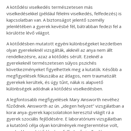
A kötődési viselkedés természetesen más
viselkedésekkel (például félelmi viselkedés, felfedezés) is
kapcsolatban van. A biztonságot jelentő személy
jelenlétében a gyerek kevésbé fél, bátrabban fedezi fel a
körülötte lévő világot.
A kötődésben mutatott egyéni különbségeket kezdetben
olyan gyerekeknél vizsgálták, akiknél az anya nem állt
rendelkezésre, azaz a kötődés sérült. Ezeknél a
gyerekeknél természetesen súlyos pszichés
következményeket figyelhettek meg a kutatók. Később a
megfigyelések fókuszába az átlagos, nem traumatizált
gyerekek kerültek, és úgy tűnt, náluk is alapvető
különbségek adódnak a kötődési viselkedésben.
A legfontosabb megfigyelések Mary Ainsworth nevéhez
fűződnek. Ainsworth az ún. „idegen helyzet” vizsgálatban a
korai anya-gyerek kapcsolatokon keresztül világít rá a
gyerek szociális fejlődésére. E laboratóriumi vizsgálatban
a kutatónő célja olyan körülmények megteremtése volt,