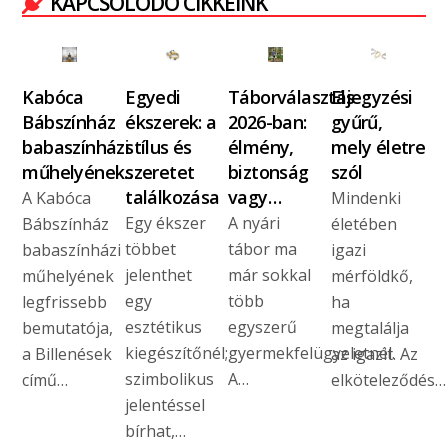
KAPCSOLÓDÓ CIKKEINK
Kabóca
Egyedi
Táborválasztás
Eljegyzési
Bábszínház
ékszerek: a
2026-ban:
gyűrű,
babaszínházi
stílus és
élmény,
mely életre
műhelyének…
szeretet
biztonság
szól
találkozása
vagy…
A Kabóca
Mindenki
Egy ékszer
A nyári
Bábszínház
életében
többet
tábor ma
babaszínházi
igazi
jelenthet
már sokkal
műhelyének
mérföldkő,
egy
több
legfrissebb
ha
esztétikus
egyszerű
bemutatója,
megtalálja
kiegészítőnél;
gyermekfelügyeletnél.
a Billenések
az igazit. Az
szimbolikus
A…
című…
elköteleződés…
jelentéssel
bírhat,…