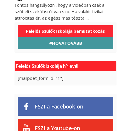
Fontos hangsúlyozni, hogy a videóban csak a
szóbeli szekálásról van szó. Ha valakit fizikai
attrocitás ér, az egész más tészta.
Felelős Szülők Iskolája bemutatkozás
#HOVATOVÁBB
Felelős Szülők Iskolája hírlevél
[mailpoet_form id="1"]
FSZI a Facebook-on
FSZI a Youtube-on