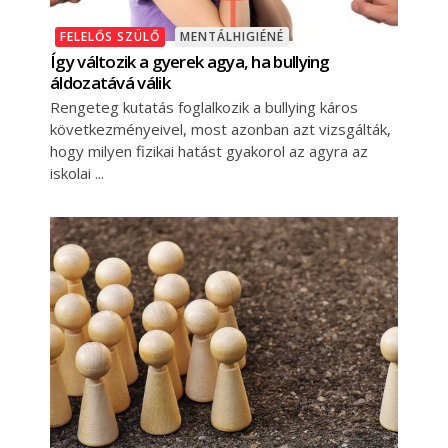
FELELŐS SZÜLŐ
MENTÁLHIGIÉNÉ
Így változik a gyerek agya, ha bullying
áldozatává válik
Rengeteg kutatás foglalkozik a bullying káros
következményeivel, most azonban azt vizsgálták,
hogy milyen fizikai hatást gyakorol az agyra az
iskolai