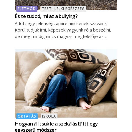
ÉLETMÓD
TESTI-LELKI EGÉSZSÉG
És te tudod, mi az a bullying?
Adott egy jelenség, amire nincsenek szavaink.
Körül tudjuk írni, képesek vagyunk róla beszélni,
de még mindig nincs magyar megfelelője az
OKTATÁS
ISKOLA
Hogyan állítsuk le a szekálást? Itt egy
egyszerű módszer