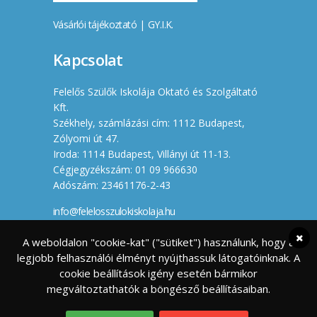
Vásárlói tájékoztató
|
GY.I.K.
Kapcsolat
Felelős Szülők Iskolája Oktató és Szolgáltató
Kft.
Székhely, számlázási cím: 1112 Budapest,
Zólyomi út 47.
Iroda: 1114 Budapest, Villányi út 11-13.
Cégjegyzékszám: 01 09 966630
Adószám: 23461176-2-43
info@felelosszulokiskolaja.hu
+36 20 358 66 12
A weboldalon "cookie-kat" ("sütiket") használunk, hogy a
legjobb felhasználói élményt nyújthassuk látogatóinknak. A
Készítette
cookie beállítások igény esetén bármikor
megváltoztathatók a böngésző beállításaiban.