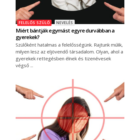
FELELŐS SZÜLŐ
NEVELÉS
Miért bántják egymást egyre durvábban a
gyerekek?
Szülőként hatalmas a felelősségünk. Rajtunk múlik,
milyen lesz az eljövendő társadalom. Olyan, ahol a
gyerekek rettegésben élnek és tizenévesek
végső