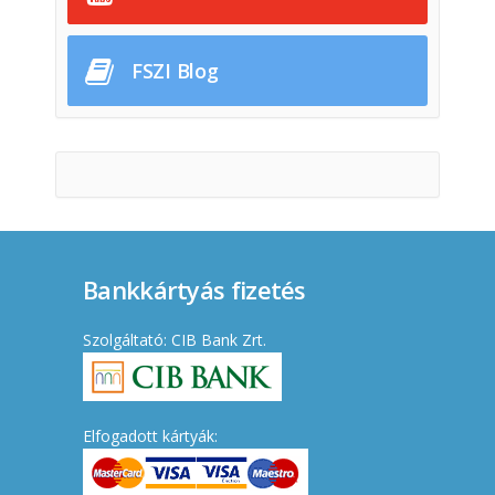
FSZI Blog
Bankkártyás fizetés
Szolgáltató: CIB Bank Zrt.
Elfogadott kártyák: