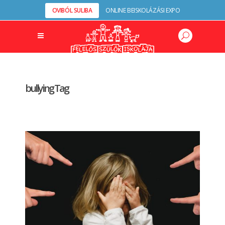
OVIBÓL SULIBA
ONLINE BEISKOLÁZÁSI EXPO
bullying Tag