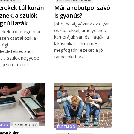
erekek túl korán
Már a robotporszívó
znek, a szülők
is gyanús?
g túl lazák
Jobb, ha vigyázunk az olyan
eszközökkel, amelyeknek
rekek többsége már
kamerájuk van és "látják" a
sen csatlakozik a
lakásunkat - érdemes
ségi
megfogadni ezeket a jó
elületekre, ahol
tanácsokat! Az
nt a szülők negyede
is jelen - derült
TMÓD
SZABADIDŐ
ÉLETMÓD
etek és