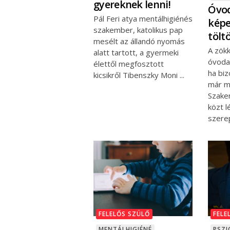
gyereknek lenni!
Óvod
Pál Feri atya mentálhigiénés
képe
szakember, katolikus pap
tölt
mesélt az állandó nyomás
A zök
alatt tartott, a gyermeki
óvoda
élettől megfosztott
ha bi
kicsikről Tibenszky Moni
már mo
Szake
közt 
szere
FELELŐS SZÜLŐ
FELE
MENTÁLHIGIÉNÉ
PSZI