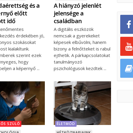
aérettség és a
A hiányzó jelenlét
rnyő előtt
jelensége a
ött idő
családban
kenőmentes
A digitális eszközök
kezdés érdekében jó,
nemcsak a gyerekeket
zonyos szokásokat
képesek elbűvölni, hanem
st kialakítunk.
bizony a felnőtteket is rabul
mberek szerint ezek
ejthetik. A párkapcsolatokat
lényeges, hogy
tanulmányozó
peljen a képernyő
pszichológusok kezdtek
LŐS SZÜLŐ
ÉLETMÓD
CHOLÓGIA
HÉTKÖZNAPJAINK