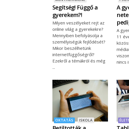
Segítség! Függő a
A gy
gyerekem?!
nete
pedi
Milyen veszélyeket rejt az
online világ a gyerekekre?
A gye
Mennyiben befolyásolja a
11 éve
személyiségük fejlődését?
közös
Mikor beszélhetünk
médiaf
internetfüggőségről?
viszo
Ezekről a témákról és még
nincs 
OKTATÁS
ISKOLA
ÉLE
Betiltották a
Tabl