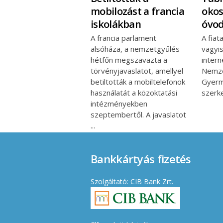
mobilozást a francia
okos
iskolákban
óvo
A francia parlament
A fiat
alsóháza, a nemzetgyűlés
vagyis
hétfőn megszavazta a
intern
törvényjavaslatot, amellyel
Nemze
betiltották a mobiltelefonok
Gyerm
használatát a közoktatási
szerk
intézményekben
szeptembertől. A javaslatot
Bankkártyás fizetés
Szolgáltató: CIB Bank Zrt.