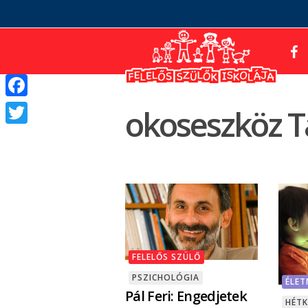
Facebook
okoseszköz T
Twitter
FELELŐS SZÜLŐ
PSZICHOLÓGIA
ÉLE
Pál Feri: Engedjetek
HÉT