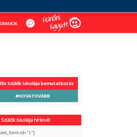
GRAMOK
elős Szülők Iskolája bemutatkozás
#HOVATOVÁBB
 Szülők Iskolája hírlevél
oet_form id="1"]