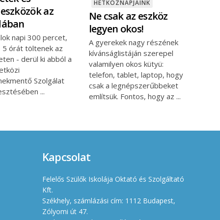
HÉTKÖZNAPJAINK
eszközök az
Ne csak az eszköz
dában
legyen okos!
alok napi 300 percet,
A gyerekek nagy részének
 5 órát töltenek az
kívánságlistáján szerepel
eten - derül ki abból a
valamilyen okos kütyü:
tközi
telefon, tablet, laptop, hogy
ekmentő Szolgálat
csak a legnépszerűbbeket
esztésében
említsük. Fontos, hogy az
Kapcsolat
Felelős Szülők Iskolája Oktató és Szolgáltató
Kft.
Székhely, számlázási cím: 1112 Budapest,
Zólyomi út 47.