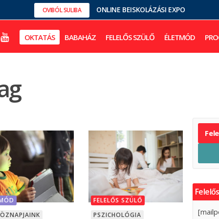
ONLINE BEISKOLÁZÁSI EXPO
OVIBÓL SULIBA
OKTATÁS
BABAHÁZ
FELELŐS SZÜLŐ
ÉLETMÓD
PRO
ag
Fel
Felelős
TMÓD
FELELŐS SZÜLŐ
[mailp
KÖZNAPJAINK
PSZICHOLÓGIA