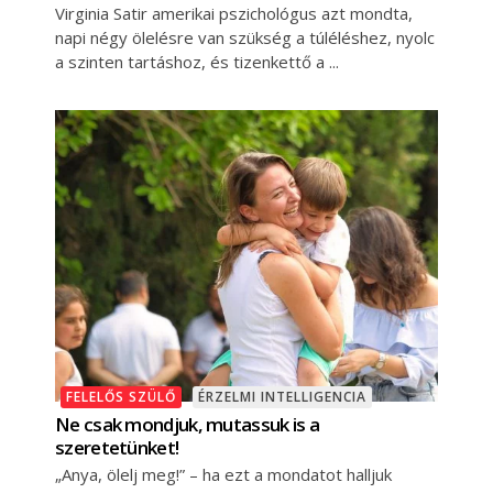
Virginia Satir amerikai pszichológus azt mondta,
napi négy ölelésre van szükség a túléléshez, nyolc
a szinten tartáshoz, és tizenkettő a
FELELŐS SZÜLŐ
ÉRZELMI INTELLIGENCIA
Ne csak mondjuk, mutassuk is a
szeretetünket!
„Anya, ölelj meg!” – ha ezt a mondatot halljuk