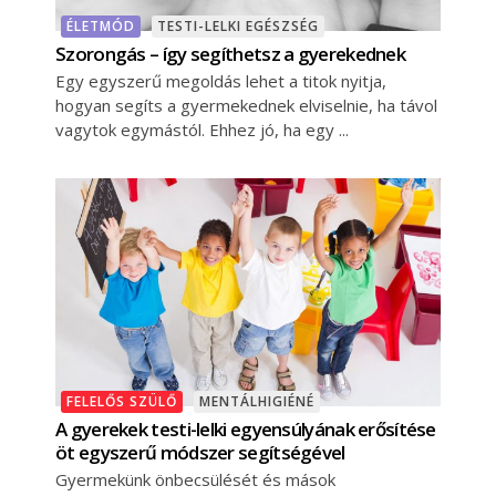
ÉLETMÓD
TESTI-LELKI EGÉSZSÉG
Szorongás – így segíthetsz a gyerekednek
Egy egyszerű megoldás lehet a titok nyitja,
hogyan segíts a gyermekednek elviselnie, ha távol
vagytok egymástól. Ehhez jó, ha egy
FELELŐS SZÜLŐ
MENTÁLHIGIÉNÉ
A gyerekek testi-lelki egyensúlyának erősítése
öt egyszerű módszer segítségével
Gyermekünk önbecsülését és mások