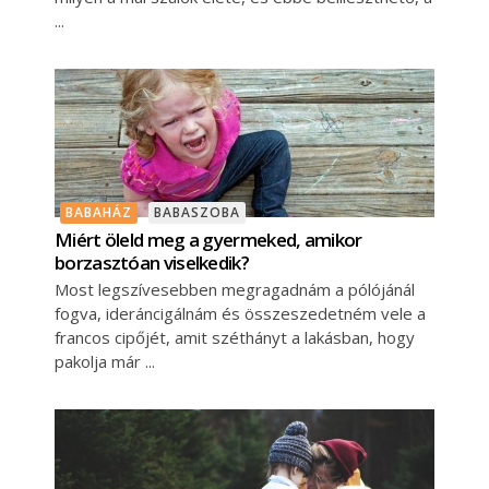
BABAHÁZ
BABASZOBA
Miért öleld meg a gyermeked, amikor
borzasztóan viselkedik?
Most legszívesebben megragadnám a pólójánál
fogva, ideráncigálnám és összeszedetném vele a
francos cipőjét, amit széthányt a lakásban, hogy
pakolja már