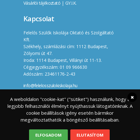
Vásárlói tájékoztató
|
GY.I.K.
Kapcsolat
Felelős Szülők Iskolája Oktató és Szolgáltató
Kft.
Székhely, számlázási cím: 1112 Budapest,
Zólyomi út 47.
Iroda: 1114 Budapest, Villányi út 11-13.
Cégjegyzékszám: 01 09 966630
Adószám: 23461176-2-43
info@felelosszulokiskolaja.hu
+36 20 358 66 12
A weboldalon "cookie-kat" ("sütiket") használunk, hogy a
legjobb felhasználói élményt nyújthassuk látogatóinknak. A
Készítette
cookie beállítások igény esetén bármikor
megváltoztathatók a böngésző beállításaiban.
ELFOGADOM
ELUTASÍTOM