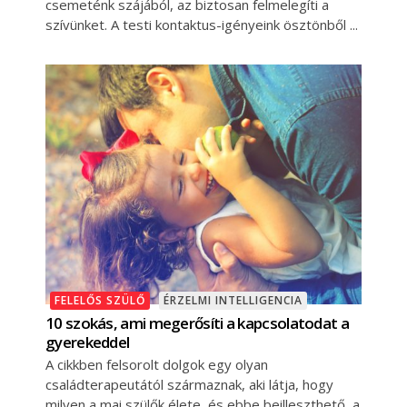
csemeténk szájából, az biztosan felmelegíti a
szívünket. A testi kontaktus-igényeink ösztönből
FELELŐS SZÜLŐ
ÉRZELMI INTELLIGENCIA
10 szokás, ami megerősíti a kapcsolatodat a
gyerekeddel
A cikkben felsorolt dolgok egy olyan
családterapeutától származnak, aki látja, hogy
milyen a mai szülők élete, és ebbe beilleszthető, a