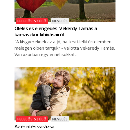
FELELŐS SZÜLŐ
NEVELÉS
Ölelés és elengedés: Vekerdy Tamás a
kamaszkor kihívásairól
"A kisgyereknek az a jó, ha testi-lelki értelemben
melegen ölben tartjuk" - vallotta Vekeredy Tamás.
Van azonban egy ennél sokkal
FELELŐS SZÜLŐ
NEVELÉS
Az érintés varázsa