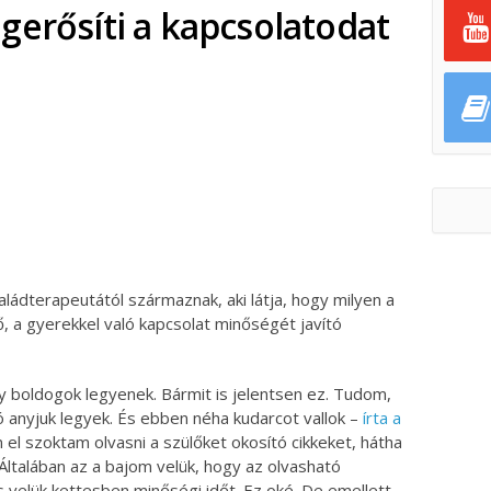
gerősíti a kapcsolatodat
ok
ter
aládterapeutától származnak, aki látja, hogy milyen a
ő, a gyerekkel való kapcsolat minőségét javító
 boldogok legyenek. Bármit is jelentsen ez. Tudom,
ó anyjuk legyek. És ebben néha kudarcot vallok –
írta a
n el szoktam olvasni a szülőket okosító cikkeket, hátha
ltalában az a bajom velük, hogy az olvasható
s velük kettesben minőségi időt. Ez oké. De emellett