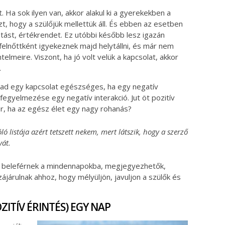
 Ha sok ilyen van, akkor alakul ki a gyerekekben a
azt, hogy a szülőjük mellettük áll. És ebben az esetben
atást, értékrendet. Ez utóbbi később lesz igazán
felnőttként igyekeznek majd helytállni, és már nem
ntelmeire. Viszont, ha jó volt velük a kapcsolat, akkor
.
rad egy kapcsolat egészséges, ha egy negatív
k fegyelmezése egy negatív interakció. Jut öt pozitív
or, ha az egész élet egy nagy rohanás?
 listája azért tetszett nekem, mert látszik, hogy a szerző
yát.
k beleférnek a mindennapokba, megjegyezhetők,
ájárulnak ahhoz, hogy mélyüljön, javuljon a szülők és
OZITÍV ÉRINTÉS) EGY NAP