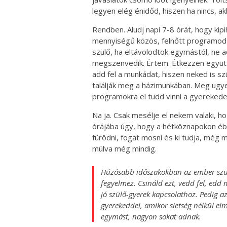
legyen elég énidőd, hiszen ha nincs, ak
Rendben. Aludj napi 7-8 órát, hogy kip
mennyiségű közös, felnőtt programod 
szülő, ha eltávolodtok egymástól, ne a
megszenvedik. Értem. Étkezzen együtt a
add fel a munkádat, hiszen neked is s
találják meg a házimunkában. Meg ugye
programokra el tudd vinni a gyerekede
Na ja. Csak mesélje el nekem valaki, 
órájába úgy, hogy a hétköznapokon ébr
fürödni, fogat mosni és ki tudja, még m
múlva még mindig.
Húzósabb időszakokban az ember szülő
fegyelmez. Csináld ezt, vedd fel, edd
jó szülő-gyerek kapcsolathoz. Pedig a
gyerekeddel, amikor sietség nélkül el
egymást, nagyon sokat adnak.