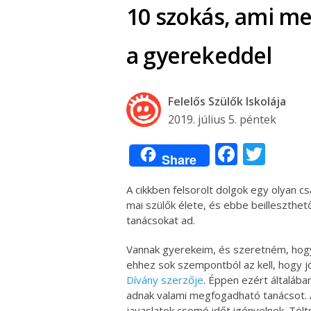
10 szokás, ami me
a gyerekeddel
Felelős Szülők Iskolája
2019. július 5. péntek
Facebo
Twit
Share
A cikkben felsorolt dolgok egy olyan cs
mai szülők élete, és ebbe beilleszthet
tanácsokat ad.
Vannak gyerekeim, és szeretném, hogy
ehhez sok szempontból az kell, hogy j
Dívány szerzője
. Éppen ezért általába
adnak valami megfogadható tanácsot. Á
javaslatok csomó időt igényelnek. Tölt