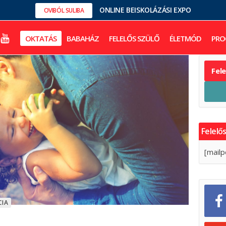
ONLINE BEISKOLÁZÁSI EXPO
OVIBÓL SULIBA
OKTATÁS
BABAHÁZ
FELELŐS SZÜLŐ
ÉLETMÓD
PRO
Fel
Felelős
[mailp
CIA