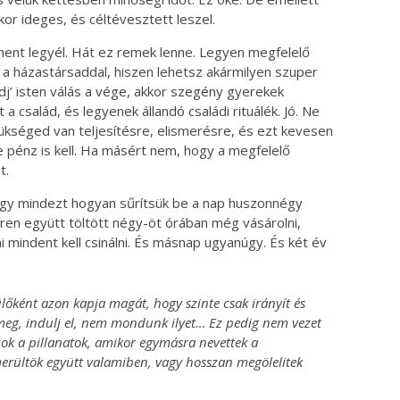
kor ideges, és céltévesztett leszel.
ihent legyél. Hát ez remek lenne. Legyen megfelelő
a házastársaddal, hiszen lehetsz akármilyen szuper
dj’ isten válás a vége, akkor szegény gyerekek
 család, és legyenek állandó családi rituálék. Jó. Ne
zükséged van teljesítésre, elismerésre, és ezt kevesen
 pénz is kell. Ha másért nem, hogy a megfelelő
t.
hogy mindezt hogyan sűrítsük be a nap huszonnégy
en együtt töltött négy-öt órában még vásárolni,
i mindent kell csinálni. És másnap ugyanúgy. És két év
ként azon kapja magát, hogy szinte csak irányít és
 meg, indulj el, nem mondunk ilyet… Ez pedig nem vezet
zok a pillanatok, amikor egymásra nevettek a
merültök együtt valamiben, vagy hosszan megölelitek