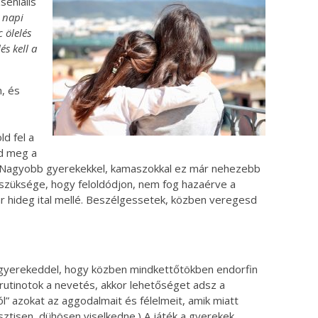
seniális
z napi
 ölelés
és kell a
, és
ld fel a
sd meg a
 Nagyobb gyerekekkel, kamaszokkal ez már nehezebb
n szüksége, hogy feloldódjon, nem fog hazaérve a
ár hideg ital mellé. Beszélgessetek, közben veregesd
a gyerekeddel, hogy közben mindkettőtökben endorfin
 rutinotok a nevetés, akkor lehetőséget adsz a
 azokat az aggodalmait és félelmeit, amik miatt
ztisen, dühösen viselkedne.) A játék a gyerekek