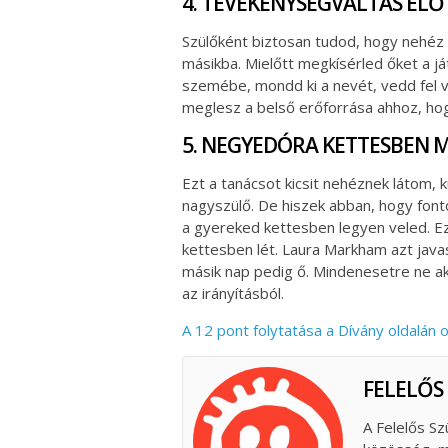
4. TEVÉKENYSÉGVÁLTÁS ELŐ
Szülőként biztosan tudod, hogy nehéz 
másikba. Mielőtt megkísérled őket a j
szemébe, mondd ki a nevét, vedd fel v
meglesz a belső erőforrása ahhoz, ho
5. NEGYEDÓRA KETTESBEN 
Ezt a tanácsot kicsit nehéznek látom, 
nagyszülő. De hiszek abban, hogy fonto
a gyereked kettesben legyen veled. Eza
kettesben lét. Laura Markham azt javas
másik nap pedig ő. Mindenesetre ne akard
az irányításból.
A 12 pont folytatása a Dívány oldalán 
FELELŐS
A Felelős Sz