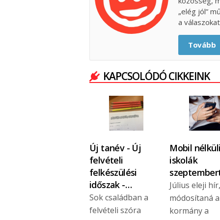
közösség, m
„elég jól” m
a válaszokat
Tovább
KAPCSOLÓDÓ CIKKEINK
Új tanév - Új
Mobil nélkül
felvételi
iskolák
felkészülési
szeptembert
időszak -…
Július eleji hí
Sok családban a
módosítaná a
felvételi szóra
kormány a