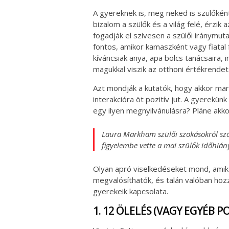
A gyereknek is, meg neked is szülőként.
bizalom a szülők és a világ felé, érzik 
fogadják el szívesen a szülői iránymut
fontos, amikor kamaszként vagy fiatal 
kíváncsiak anya, apa bölcs tanácsaira, i
magukkal viszik az otthoni értékrendet
Azt mondják a kutatók, hogy akkor ma
interakcióra öt pozitív jut. A gyerekün
egy ilyen megnyilvánulásra? Pláne akk
Laura Markham szülői szokásokról szóló
figyelembe vette a mai szülők időhián
Olyan apró viselkedéseket mond, ami
megvalósíthatók, és talán valóban hozz
gyerekeik kapcsolata.
1. 12 ÖLELÉS (VAGY EGYÉB P