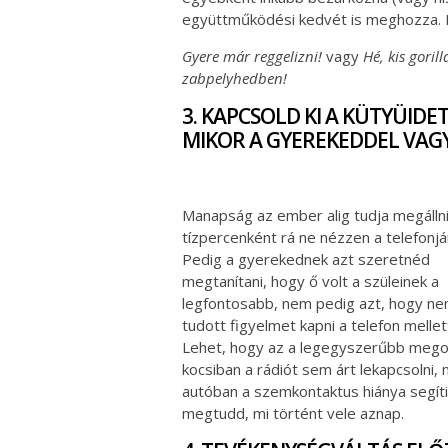
együttműködési kedvét is meghozza. M
Gyere már reggelizni!
vagy
Hé, kis goril
zabpelyhedben!
3. KAPCSOLD KI A KÜTYÜIDET
MIKOR A GYEREKEDDEL VAGY
Manapság az ember alig tudja megállni
tízpercenként rá ne nézzen a telefonjá
Pedig a gyerekednek azt szeretnéd
megtanítani, hogy ő volt a szüleinek a
legfontosabb, nem pedig azt, hogy n
tudott figyelmet kapni a telefon mellet
Lehet, hogy az a legegyszerűbb megol
kocsiban a rádiót sem árt lekapcsolni,
autóban a szemkontaktus hiánya segíti
megtudd, mi történt vele aznap.