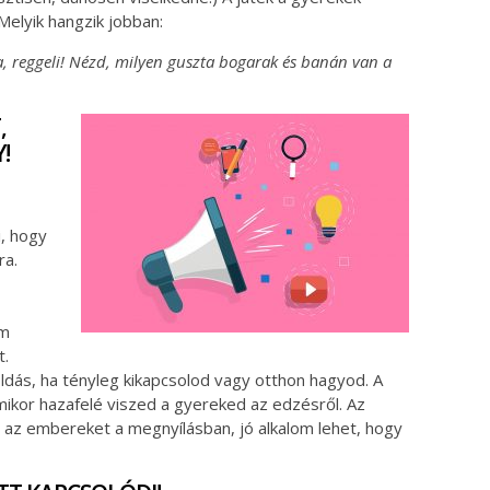
elyik hangzik jobban:
la, reggeli! Nézd, milyen guszta bogarak és banán van a
,
!
, hogy
ra.
em
t.
dás, ha tényleg kikapcsolod vagy otthon hagyod. A
 mikor hazafelé viszed a gyereked az edzésről. Az
 az embereket a megnyílásban, jó alkalom lehet, hogy