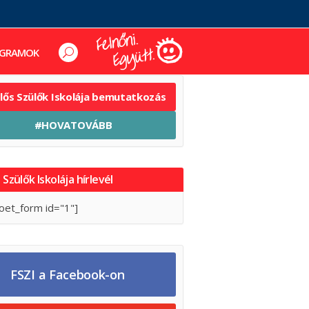
GRAMOK
elős Szülők Iskolája bemutatkozás
#HOVATOVÁBB
 Szülők Iskolája hírlevél
oet_form id="1"]
FSZI a Facebook-on