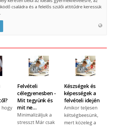
ely keretén belül az ideális gyermeknevelésre, az
űködő családra és a felelős szülői attitűdre keressük
.
i
Felvételi
Készségek és
célegyenesben -
képességek a
ől?
Mit tegyünk és
felvételi idején
mit ne…
r, hogy
Amikor teljesen
Minimalizáljuk a
kétségbeesünk,
stresszt Már csak
mert közeleg a