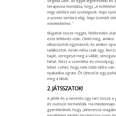
Virginia Satir, az egyik leghíresebb és z
terapeuta mondása, hogy
„A túléléshe
négy ölelésre van szükségünk. Napi nyolc
a szinten tartásra elég. Napi tizenkét ölel
növekedéshez.”
Bújjatok össze reggel, felébredés után
este lefekvés után. Öleld meg, amikor
elbúcsúztok egymástól, és amikor újra
találkoztok. Aztán néha csak úgy. Borzo
haját, veregesd meg a vállát, simoga
hátát. Nézz a szemébe és mosolyogj.
lehet. Lehet, hogy neki több időre va
nyakadba ugrani. Őt ültesd le egy poh
meg a lábát.
2. JÁTSSZATOK!
A játék és a nevetés úgy tart össze 
és oxitocin termelődik. Ha mindennapi
gyerekednek, hogy „kinevesse magából”
egyébként inkább bezárkózna (vagy his