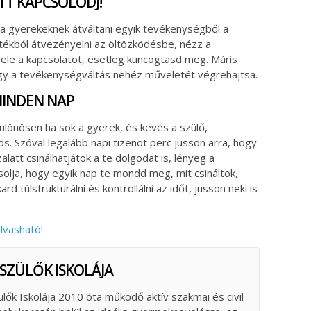
TT KAPCSOLÓDJ!
a gyerekeknek átváltani egyik tevékenységből a
átékból átvezényelni az öltözködésbe, nézz a
ele a kapcsolatot, esetleg kuncogtasd meg. Máris
gy a tevékenységváltás nehéz műveletét végrehajtsa.
MINDEN NAP
különösen ha sok a gyerek, és kevés a szülő,
s. Szóval legalább napi tizenöt perc jusson arra, hogy
latt csinálhatjátok a te dolgodat is, lényeg a
olja, hogy egyik nap te mondd meg, mit csináltok,
 túlstrukturálni és kontrollálni az időt, jusson neki is
olvasható!
 SZÜLŐK ISKOLÁJA
ülők Iskolája 2010 óta működő aktív szakmai és civil