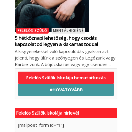
FELELŐS SZÜLŐ
MENTÁLHIGIÉNÉ
5 hétköznapi lehetőség, hogy csodás
kapcsolatod legyen a kiskamaszoddal
A kisgyerekekkel való kapcsolódás gyakran azt
jelenti, hogy ülünk a szőnyegen és Legózunk vagy
Barbie-zunk. A bújócskázás vagy egy csendes
Felelős Szülők Iskolája bemutatkozás
#HOVATOVÁBB
Felelős Szülők Iskolája hírlevél
[mailpoet_form id="1"]