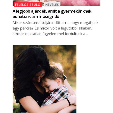
FELELŐS SZÜLŐ
NEVELÉS
A legjobb ajándék, amit a gyermekünknek
adhatunk: a minőségi idő
Mikor szántunk utoljára időt arra, hogy megálljunk
egy percre? És mikor volt a legutóbbi alkalom,
amikor osztatlan figyelemmel fordultunk a