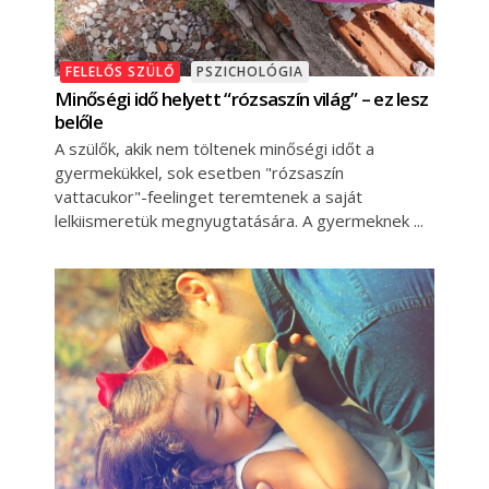
FELELŐS SZÜLŐ
PSZICHOLÓGIA
Minőségi idő helyett “rózsaszín világ” – ez lesz
belőle
A szülők, akik nem töltenek minőségi időt a
gyermekükkel, sok esetben "rózsaszín
vattacukor"-feelinget teremtenek a saját
lelkiismeretük megnyugtatására. A gyermeknek