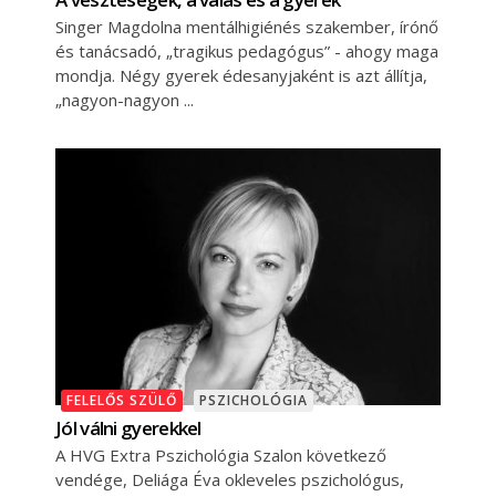
Singer Magdolna mentálhigiénés szakember, írónő
és tanácsadó, „tragikus pedagógus” - ahogy maga
mondja. Négy gyerek édesanyjaként is azt állítja,
„nagyon-nagyon
FELELŐS SZÜLŐ
PSZICHOLÓGIA
Jól válni gyerekkel
A HVG Extra Pszichológia Szalon következő
vendége, Deliága Éva okleveles pszichológus,