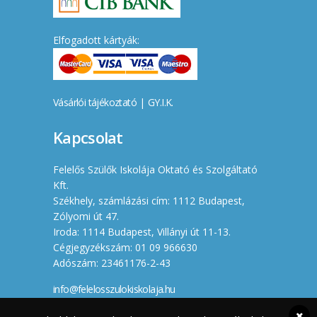
Elfogadott kártyák:
Vásárlói tájékoztató
|
GY.I.K.
Kapcsolat
Felelős Szülők Iskolája Oktató és Szolgáltató
Kft.
Székhely, számlázási cím: 1112 Budapest,
Zólyomi út 47.
Iroda: 1114 Budapest, Villányi út 11-13.
Cégjegyzékszám: 01 09 966630
Adószám: 23461176-2-43
info@felelosszulokiskolaja.hu
+36 20 358 66 12