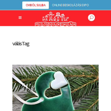
OVIBÓL SULIBA
ONLINE BEISKOLÁZÁSI EXPO
válás Tag