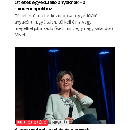
Ötletek egyedülálló anyáknak – a
mindennapokhoz
Túl lehet élni a hétköznapokat egyedülálló
anyaként? Egyáltalán, túl kell élni? Vagy
megélhetjük inkább őket, mint egy nagy kalandot?
Mivel
FELELŐS SZÜLŐ
NEVELÉS
A veszteségek, a válás és a gyerek