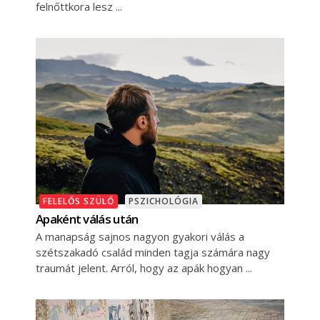
felnőttkora lesz
FELELŐS SZÜLŐ
PSZICHOLÓGIA
Apaként válás után
A manapság sajnos nagyon gyakori válás a
szétszakadó család minden tagja számára nagy
traumát jelent. Arról, hogy az apák hogyan