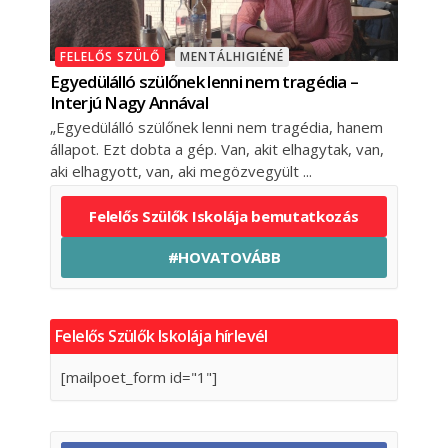
FELELŐS SZÜLŐ
MENTÁLHIGIÉNÉ
Egyedülálló szülőnek lenni nem tragédia –
Interjú Nagy Annával
„Egyedülálló szülőnek lenni nem tragédia, hanem
állapot. Ezt dobta a gép. Van, akit elhagytak, van,
aki elhagyott, van, aki megözvegyült
Felelős Szülők Iskolája bemutatkozás
#HOVATOVÁBB
Felelős Szülők Iskolája hírlevél
[mailpoet_form id="1"]