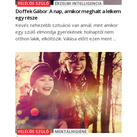
FELELŐS SZÜLŐ
ÉRZELMI INTELLIGENCIA
Doffek Gábor: A nap, amikor meghalt a lelkem
egy része
Kevés nehezebb szituáció van annál, mint amikor
egy szülő elmondja gyerekének: holnaptól nem
otthon lakik, elköltözik. Válása előtt ezen ment
FELELŐS SZÜLŐ
MENTÁLHIGIÉNÉ