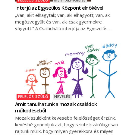
FELELŐS SZÜLŐ
MENTÁLHIGIÉNÉ
Interjú az Egyszülős Központ elnökével
„Van, akit elhagytak; van, aki elhagyott; van, aki
megözvegyült és van, aki csak gyermekre
vágyott." A Családháló interjúja az Egyszülős
FELELŐS SZÜLŐ
NEVELÉS
Amit tanulhatunk a mozaik családok
működéséből
Mozaik szülőként kevesebb felelősséget érzünk,
kevésbé gondoljuk azt, hogy szinte kizárólagosan
rajtunk múlik, hogy milyen gyerekkora és milyen