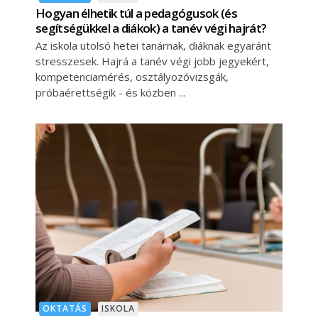
Hogyan élhetik túl a pedagógusok (és
segítségükkel a diákok) a tanév végi hajrát?
Az iskola utolsó hetei tanárnak, diáknak egyaránt
stresszesek. Hajrá a tanév végi jobb jegyekért,
kompetenciamérés, osztályozóvizsgák,
próbaérettségik - és közben
OKTATÁS
ISKOLA