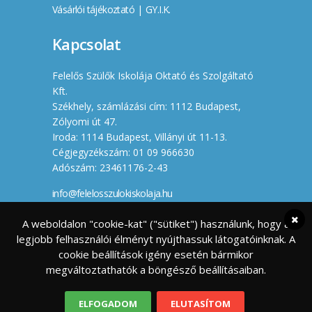
Vásárlói tájékoztató
|
GY.I.K.
Kapcsolat
Felelős Szülők Iskolája Oktató és Szolgáltató
Kft.
Székhely, számlázási cím: 1112 Budapest,
Zólyomi út 47.
Iroda: 1114 Budapest, Villányi út 11-13.
Cégjegyzékszám: 01 09 966630
Adószám: 23461176-2-43
info@felelosszulokiskolaja.hu
+36 20 358 66 12
A weboldalon "cookie-kat" ("sütiket") használunk, hogy a
legjobb felhasználói élményt nyújthassuk látogatóinknak. A
Készítette
cookie beállítások igény esetén bármikor
megváltoztathatók a böngésző beállításaiban.
ELFOGADOM
ELUTASÍTOM