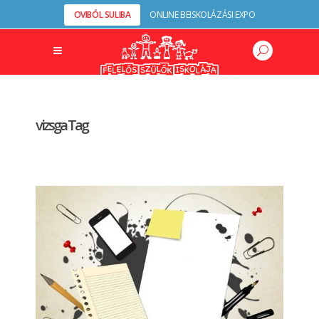
OVIBÓL SULIBA
ONLINE BEISKOLÁZÁSI EXPO
vizsga Tag