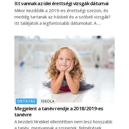
Itt vannak az idei érettségi vizsgák dátumai
Mikor kezdődik a 2019-es érettségi szezon, és
meddig tartanak az írásbeli és a szóbeli vizsgák?
Itt találjátok a legfontosabb dátumokat. A
OKTATÁS
ISKOLA
Megjelent a tanév rendje a 2018/2019-es
tanévre
A kezdeti hírekkel ellentétben nem lesz hosszabb
a tanév, megvannak a szünetek, felmérések,