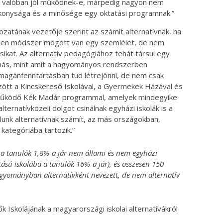
k valóban jól működnek-e, márpedig nagyon nem
ékonysága és a minősége egy oktatási programnak.”
zatának vezetője szerint az számít alternatívnak, ha
nden módszer mögött van egy szemlélet, de nem
sikat. Az alternatív pedagógiához tehát társul egy
ás, mint amit a hagyományos rendszerben
magánfenntartásban tud létrejönni, de nem csak
zött a Kincskereső Iskolával, a Gyermekek Házával és
n működő Kék Madár programmal, amelyek mindegyike
alternatívközeli dolgot csinálnak egyházi iskolák is a
unk alternatívnak számít, az más országokban,
ategóriába tartozik.”
 a tanulók 1,8%-a jár nem állami és nem egyházi
tású iskolába a tanulók 16%-a jár), és összesen 150
agyományban alternatívként nevezett, de nem alternatív
 Iskolájának a magyarországi iskolai alternatívákról