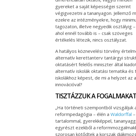
gyereket a saját képességei szerint
végigvezetni a tananyagon. Jellemző 
ezekre az intézményekre, hogy minim
tagozaton, illetve negyedik osztályig –
ahol ennél tovább is – csak szöveges
értékelés létezik, nincs osztályzat.
A hatályos köznevelési törvény értel
alternatív kerettanterv tantárgyi struk
oktatásért felelős miniszter által kiado
alternatív iskolák oktatási tematika 
iskolákhoz képest, de mi a helyzet az 
innovációval?
TISZTÁZZUK A FOGALMAKAT
„Ha történeti szempontból vizsgáljuk 
reformpedagógia – élén a
Waldorffal
– 
tartalommal, gyerekképpel, tananyaggal
egyrészt ezekből a reformmozgalmak
szorosan kötődtek a korszak diákmozg