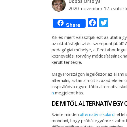
Dobos Orsolya
2020. november 12. csütör
Facebo
Twit
Share
Kik és miért választják ezt az utat a 
az oktatásfejlesztés szempontjából? A
pedagógiai műhelye, a PedLabor legut
köznevelési törvény módosításának hat
került terítékre.
Magyarországon legelőször az állami i
alternálni, aztán a múlt század elején
inspirálódva egyre több alternatív isk
n
megjelent írás.
DE MITŐL ALTERNATÍV EGY 
Szinte minden
alternatív iskoláról
el le
mondani, hogy próbál egyénre szabott
differenciáltan oktatni, vagyis minden