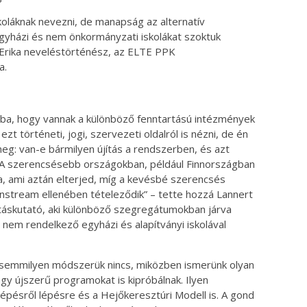
koláknak nevezni, de manapság az alternatív
egyházi és nem önkormányzati iskolákat szoktuk
 Erika neveléstörténész, az ELTE PPK
a.
bba, hogy vannak a különböző fenntartású intézmények
t történeti, jogi, szervezeti oldalról is nézni, de én
meg: van-e bármilyen újítás a rendszerben, és azt
 A szerencsésebb országokban, például Finnországban
a, ami aztán elterjed, míg a kevésbé szerencsés
nstream ellenében tételeződik” – tette hozzá Lannert
tatáskutató, aki különböző szegregátumokban járva
nem rendelkező egyházi és alapítványi iskolával
 semmilyen módszerük nincs, miközben ismerünk olyan
agy újszerű programokat is kipróbálnak. Ilyen
Lépésről lépésre és a Hejőkeresztúri Modell is. A gond