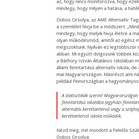
az, hogy nincs monitorozva, hogy eze
mindegy, hogy milyen a hatása, a hat
Dobos Orsolya, az AME Alternatív Tago
a szemlélet hívja be a módszert. „Mi
mindegy, hogy melyik hívja életre a má
olyan működésmód, amitől az egész m
megszoktunk. Nyilván ez legtöbbször 
abban. Mi együtt dolgozunk többek kö
a Báthory István Általános Iskolába
állami fenntartású alternatív iskola, de 
mai Magyarországon. Másrészt ami nál
például Finnországban a hagyományos k
A statisztikák szerint Magyarországon
fenntartású iskolába (egyházi fenntar
alternatív kerettantervű vagy a szájh
kerettantervű iskola működik.
Nézd meg, mit mondott a Felelős Szülők
Dobos Orsolya: