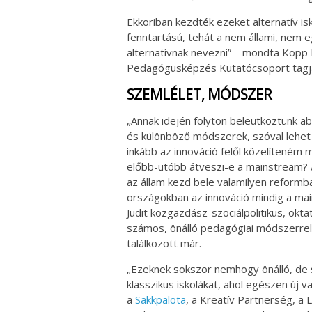
Ekkoriban kezdték ezeket alternatív is
fenntartású, tehát a nem állami, nem 
alternatívnak nevezni” – mondta Kopp
Pedagógusképzés Kutatócsoport tagj
SZEMLÉLET, MÓDSZER
„Annak idején folyton beleütköztünk a
és különböző módszerek, szóval lehet ez
inkább az innováció felől közelíteném 
előbb-utóbb átveszi-e a mainstream?
az állam kezd bele valamilyen reformb
országokban az innováció mindig a mai
Judit közgazdász-szociálpolitikus, ok
számos, önálló pedagógiai módszerrel 
találkozott már.
„Ezeknek sokszor nemhogy önálló, de
klasszikus iskolákat, ahol egészen új v
a
Sakkpalota
, a Kreatív Partnerség, a 