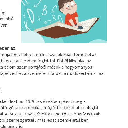
még
um alsó
 van,
mében az
túrája legfeljebb harminc százalékban térhet el az
tt kerettantervben foglalttól. Ebből kiindulva az
és tartalom szempontjából mások a hagyományos
alapelvekkel, a szemléletmóddal, a módszertannal, az
!
a kérdést, az 1920-as években jelent meg a
átfogó koncepciókkal, mögötte filozófiai, teológiai
. A ‘60-as, ‘70-es években induló alternatív iskolák
ból szemezgettek, másrészt szemléletükben
almaihoz is.