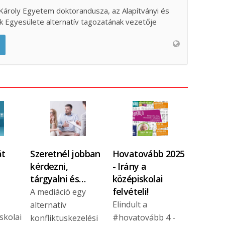
Károly Egyetem doktorandusza, az Alapítványi és
k Egyesülete alternatív tagozatának vezetője
át
Szeretnél jobban
Hovatovább 2025
kérdezni,
- Irány a
tárgyalni és…
középiskolai
felvételi!
A mediáció egy
Elindult a
alternatív
skolai
#hovatovább 4 -
konfliktuskezelési