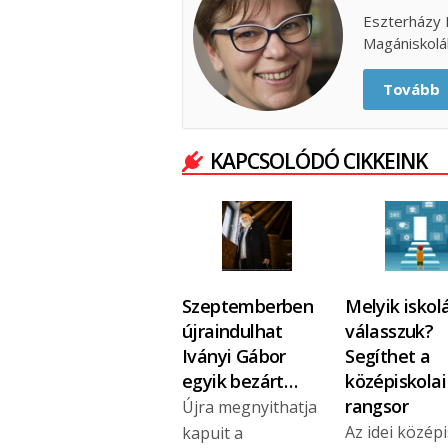
Eszterházy 
Magániskolá
Tovább
KAPCSOLÓDÓ CIKKEINK
Szeptemberben
Melyik iskol
újraindulhat
válasszuk?
Iványi Gábor
Segíthet a
egyik bezárt…
középiskolai
rangsor
Újra megnyithatja
Az idei középi
kapuit a