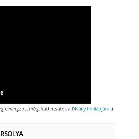
g elhangzott még, kattintsatok a
Dívány honlapjára
a
ORSOLYA