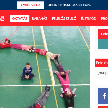
ONLINE BEISKOLÁZÁSI EXPO
OVIBÓL SULIBA
OKTATÁS
BABAHÁZ
FELELŐS SZÜLŐ
ÉLETMÓD
PRO
Fel
Felelős
[mailp