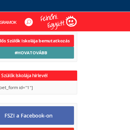
GRAMOK
elős Szülők Iskolája bemutatkozás
#HOVATOVÁBB
 Szülők Iskolája hírlevél
oet_form id="1"]
FSZI a Facebook-on