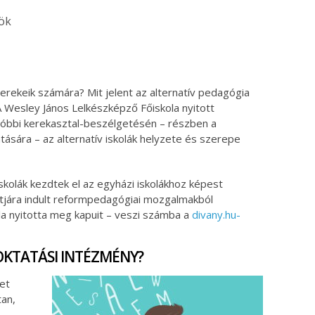
tök
ok
ter
gyerekeik számára? Mit jelent az alternatív pedagógia
 Wesley János Lelkészképző Főiskola nyitott
óbbi kerekasztal-beszélgetésén – részben a
ására – az alternatív iskolák helyzete és szerepe
skolák kezdtek el az egyházi iskolákhoz képest
 útjára indult reformpedagógiai mozgalmakból
ola nyitotta meg kapuit – veszi számba a
divany.hu-
OKTATÁSI INTÉZMÉNY?
het
an,