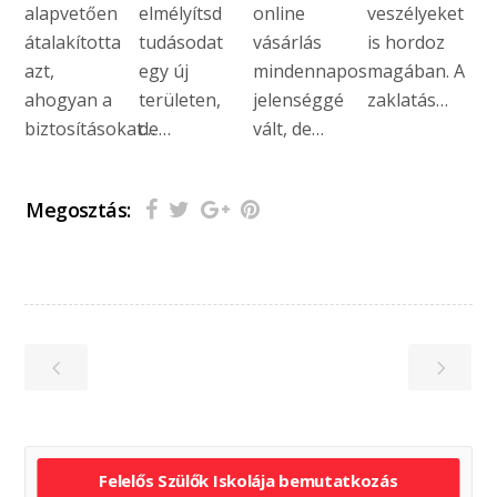
alapvetően
elmélyítsd
online
veszélyeket
átalakította
tudásodat
vásárlás
is hordoz
azt,
egy új
mindennapos
magában. A
ahogyan a
területen,
jelenséggé
zaklatás…
biztosításokat…
de…
vált, de…
Megosztás:
Felelős Szülők Iskolája bemutatkozás