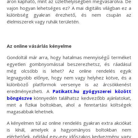
áron kapható, mint az üzlethelyiségben megvásárolva. De
vajon hogyan lehetséges ez? A mai digitális világban ez a
különbség gyakran érezhető, és nem csupán az
élelmiszerek vagy ruhák területén.
Az online vásárlás kényelme
Gondoltál már arra, hogy hatalmas mennyiségű terméket
egyetlen gombnyomással beszerezhetsz, és ráadásul
még olcsóbb is lehet? Az online rendelés egyik
legnagyobb előnye, hogy nem vagy helyhez kötve, és a
különböző platformok versenye is az árcsökkenést
eredményezheti. A
Patikatt.hu gyógyszerei között
böngészve
könnyedén találhatsz kedvezőbb ajánlatokat,
mint a fizikai boltokban, ahol a fenntartási költségek
magasabbak lehetnek.
A kényelmen túl az online rendelés gyakran extra akciókat
is kínál, amelyek a hagyományos boltokban nem
elérhetőek, például egy-egy időszakos kedvezmény vagy