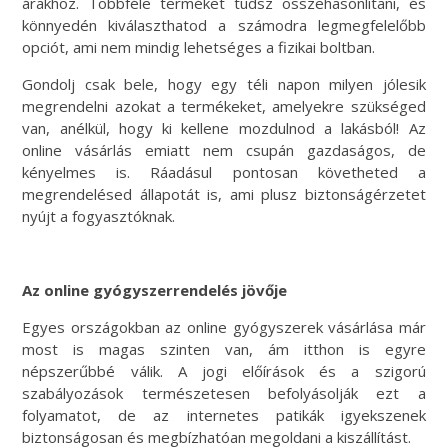
árakhoz. Többféle terméket tudsz összehasonlítani, és
könnyedén kiválaszthatod a számodra legmegfelelőbb
opciót, ami nem mindig lehetséges a fizikai boltban.
Gondolj csak bele, hogy egy téli napon milyen jólesik
megrendelni azokat a termékeket, amelyekre szükséged
van, anélkül, hogy ki kellene mozdulnod a lakásból! Az
online vásárlás emiatt nem csupán gazdaságos, de
kényelmes is. Ráadásul pontosan követheted a
megrendelésed állapotát is, ami plusz biztonságérzetet
nyújt a fogyasztóknak.
Az online gyógyszerrendelés jövője
Egyes országokban az online gyógyszerek vásárlása már
most is magas szinten van, ám itthon is egyre
népszerűbbé válik. A jogi előírások és a szigorú
szabályozások természetesen befolyásolják ezt a
folyamatot, de az internetes patikák igyekszenek
biztonságosan és megbízhatóan megoldani a kiszállítást.