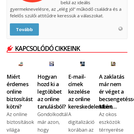
belül az ideális
gyermeknevelésre, az „elég jól” működő családra és a
felelős szülői attitűdre keressük a válaszokat.
Tovább
KAPCSOLÓDÓ CIKKEINK
Miért
Hogyan
E-mail-
A zaklatás
érdemes
hozd ki a
címek
már nem
online
legtöbbet
kezelése
ér véget a
biztosítást
az online
az online
becsengetésse
kötni?
tanulásból?
kereskedelemben
Miért…
Az online
Gondolkodtál
A
Az okos
biztosítások
már azon,
digitalizáció
eszközök
világa
hogy
korában az
térnyerése