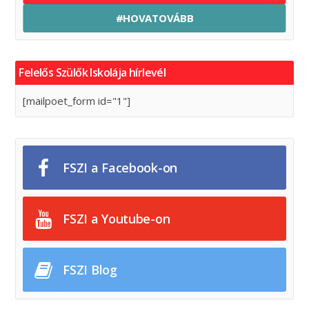
#HOVATOVÁBB
Felelős Szülők Iskolája hírlevél
[mailpoet_form id="1"]
FSZI a Facebook-on
FSZI a Youtube-on
FSZI Blog