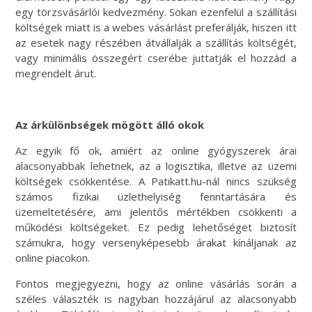
egy törzsvásárlói kedvezmény. Sokan ezenfelül a szállítási
költségek miatt is a webes vásárlást preferálják, hiszen itt
az esetek nagy részében átvállalják a szállítás költségét,
vagy minimális összegért cserébe juttatják el hozzád a
megrendelt árut.
Az árkülönbségek mögött álló okok
Az egyik fő ok, amiért az online gyógyszerek árai
alacsonyabbak lehetnek, az a logisztika, illetve az üzemi
költségek csökkentése. A Patikatt.hu-nál nincs szükség
számos fizikai üzlethelyiség fenntartására és
üzemeltetésére, ami jelentős mértékben csökkenti a
működési költségeket. Ez pedig lehetőséget biztosít
számukra, hogy versenyképesebb árakat kínáljanak az
online piacokon.
Fontos megjegyezni, hogy az online vásárlás során a
széles választék is nagyban hozzájárul az alacsonyabb