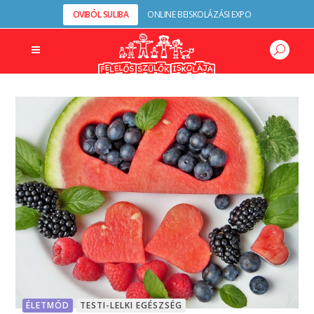
OVIBÓL SULIBA
ONLINE BEISKOLÁZÁSI EXPO
ÉLETMÓD
TESTI-LELKI EGÉSZSÉG