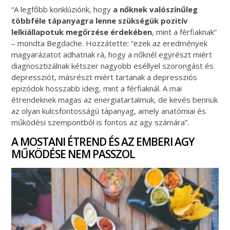
“A legfőbb konklúziónk, hogy
a nőknek valószínűleg
többféle tápanyagra lenne szükségük pozitív
lelkiállapotuk megőrzése érdekében
, mint a férfiaknak”
– mondta Begdache. Hozzátette: “ezek az eredmények
magyarázatot adhatnak rá, hogy a nőknél egyrészt miért
diagnosztizálnak kétszer nagyobb eséllyel szorongást és
depressziót, másrészt miért tartanak a depressziós
epizódok hosszabb ideig, mint a férfiaknál. A mai
étrendeknek magas az energiatartalmuk, de kevés bennük
az olyan kulcsfontosságú tápanyag, amely anatómiai és
működési szempontból is fontos az agy számára”.
A MOSTANI ÉTREND ÉS AZ EMBERI AGY
MŰKÖDÉSE NEM PASSZOL