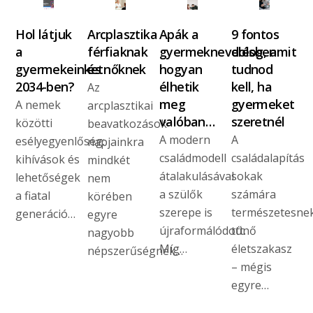
Hol látjuk
Arcplasztika
Apák a
9 fontos
a
férfiaknak
gyermeknevelésben:
dolog, amit
gyermekeinket
és nőknek
hogyan
tudnod
2034-ben?
élhetik
kell, ha
Az
meg
gyermeket
A nemek
arcplasztikai
valóban…
szeretnél
közötti
beavatkozások
A modern
A
esélyegyenlőség:
napjainkra
családmodell
családalapítás
kihívások és
mindkét
átalakulásával
sokak
lehetőségek
nem
a szülők
számára
a fiatal
körében
szerepe is
természetesne
generáció…
egyre
újraformálódott.
tűnő
nagyobb
Míg…
életszakasz
népszerűségnek…
– mégis
egyre…