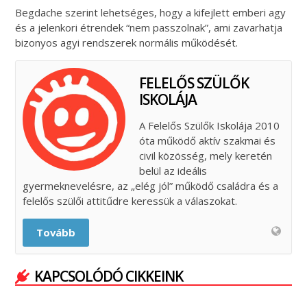
Begdache szerint lehetséges, hogy a kifejlett emberi agy
és a jelenkori étrendek “nem passzolnak”, ami zavarhatja
bizonyos agyi rendszerek normális működését.
FELELŐS SZÜLŐK
ISKOLÁJA
A Felelős Szülők Iskolája 2010
óta működő aktív szakmai és
civil közösség, mely keretén
belül az ideális
gyermeknevelésre, az „elég jól” működő családra és a
felelős szülői attitűdre keressük a válaszokat.
Tovább
KAPCSOLÓDÓ CIKKEINK