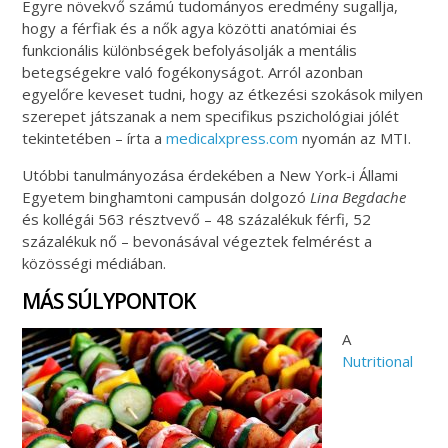
Egyre növekvő számú tudományos eredmény sugallja,
hogy a férfiak és a nők agya közötti anatómiai és
funkcionális különbségek befolyásolják a mentális
betegségekre való fogékonyságot. Arról azonban
egyelőre keveset tudni, hogy az étkezési szokások milyen
szerepet játszanak a nem specifikus pszichológiai jólét
tekintetében – írta a
medicalxpress.com
nyomán az MTI.
Utóbbi tanulmányozása érdekében a New York-i Állami
Egyetem binghamtoni campusán dolgozó
Lina Begdache
és kollégái 563 résztvevő – 48 százalékuk férfi, 52
százalékuk nő – bevonásával végeztek felmérést a
közösségi médiában.
MÁS SÚLYPONTOK
A
Nutritional