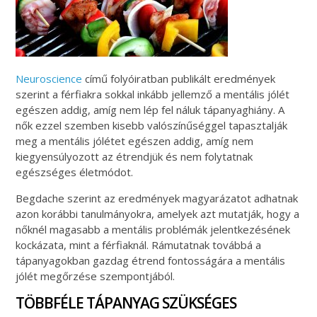
Neuroscience
című folyóiratban publikált eredmények
szerint a férfiakra sokkal inkább jellemző a mentális jólét
egészen addig, amíg nem lép fel náluk tápanyaghiány. A
nők ezzel szemben kisebb valószínűséggel tapasztalják
meg a mentális jólétet egészen addig, amíg nem
kiegyensúlyozott az étrendjük és nem folytatnak
egészséges életmódot.
Begdache szerint az eredmények magyarázatot adhatnak
azon korábbi tanulmányokra, amelyek azt mutatják, hogy a
nőknél magasabb a mentális problémák jelentkezésének
kockázata, mint a férfiaknál. Rámutatnak továbbá a
tápanyagokban gazdag étrend fontosságára a mentális
jólét megőrzése szempontjából.
TÖBBFÉLE TÁPANYAG SZÜKSÉGES