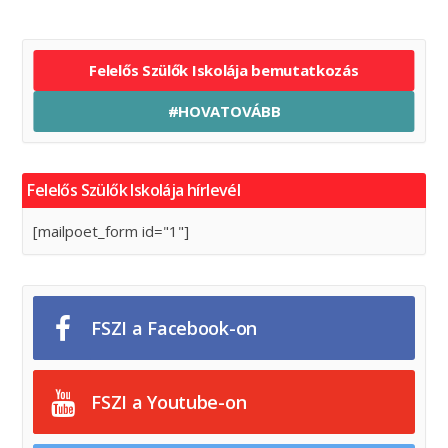
Felelős Szülők Iskolája bemutatkozás
#HOVATOVÁBB
Felelős Szülők Iskolája hírlevél
[mailpoet_form id="1"]
FSZI a Facebook-on
FSZI a Youtube-on