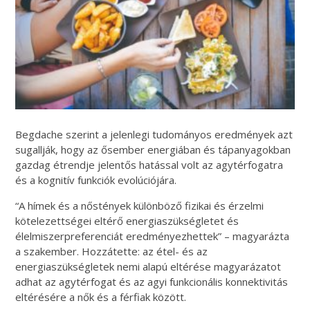
Begdache szerint a jelenlegi tudományos eredmények azt
sugallják, hogy az ősember energiában és tápanyagokban
gazdag étrendje jelentős hatással volt az agytérfogatra
és a kognitív funkciók evolúciójára.
“A hímek és a nőstények különböző fizikai és érzelmi
kötelezettségei eltérő energiaszükségletet és
élelmiszerpreferenciát eredményezhettek” – magyarázta
a szakember. Hozzátette: az étel- és az
energiaszükségletek nemi alapú eltérése magyarázatot
adhat az agytérfogat és az agyi funkcionális konnektivitás
eltérésére a nők és a férfiak között.