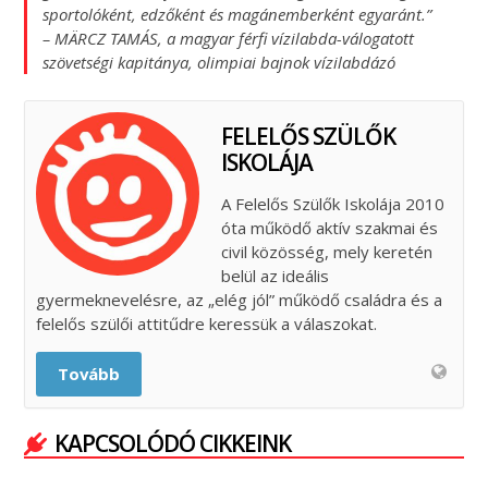
sportolóként, edzőként és magánemberként egyaránt.”
– MÄRCZ TAMÁS, a magyar férfi vízilabda-válogatott
szövetségi kapitánya, olimpiai bajnok vízilabdázó
FELELŐS SZÜLŐK
ISKOLÁJA
A Felelős Szülők Iskolája 2010
óta működő aktív szakmai és
civil közösség, mely keretén
belül az ideális
gyermeknevelésre, az „elég jól” működő családra és a
felelős szülői attitűdre keressük a válaszokat.
Tovább
KAPCSOLÓDÓ CIKKEINK