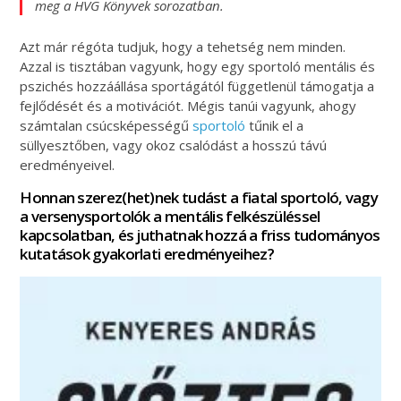
meg a HVG Könyvek sorozatban.
Azt már régóta tudjuk, hogy a tehetség nem minden.
Azzal is tisztában vagyunk, hogy egy sportoló mentális és
pszichés hozzáállása sportágától függetlenül támogatja a
fejlődését és a motivációt. Mégis tanúi vagyunk, ahogy
számtalan csúcsképességű
sportoló
tűnik el a
süllyesztőben, vagy okoz csalódást a hosszú távú
eredményeivel.
Honnan szerez(het)nek tudást a fiatal sportoló, vagy
a versenysportolók a mentális felkészüléssel
kapcsolatban, és juthatnak hozzá a friss tudományos
kutatások gyakorlati eredményeihez?