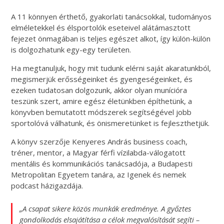
A 11 könnyen érthető, gyakorlati tanácsokkal, tudományos
elméletekkel és élsportolók eseteivel alátámasztott
fejezet önmagában is teljes egészet alkot, így külön-külön
is dolgozhatunk egy-egy területen.
Ha megtanuljuk, hogy mit tudunk elérni saját akaratunkból,
megismerjük erősségeinket és gyengeségeinket, és
ezeken tudatosan dolgozunk, akkor olyan munícióra
teszünk szert, amire egész életünkben építhetünk, a
könyvben bemutatott módszerek segítségével jobb
sportolóvá válhatunk, és önismeretünket is fejleszthetjük.
A könyv szerzője Kenyeres András business coach,
tréner, mentor, a Magyar férfi vízilabda-válogatott
mentális és kommunikációs tanácsadója, a Budapesti
Metropolitan Egyetem tanára, az Igenek és nemek
podcast házigazdája.
„A csapat sikere közös munkák eredménye. A győztes
gondolkodás elsajátítása a célok megvalósítását segíti –