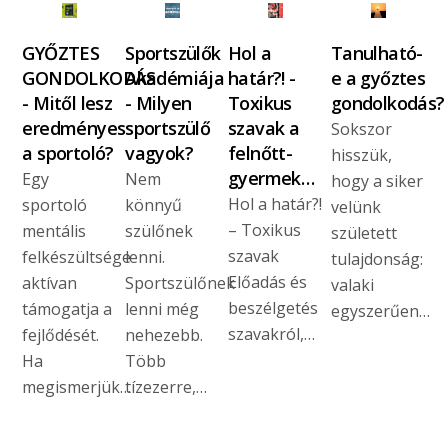
GYŐZTES
Sportszülők
Hol a
Tanulható-
GONDOLKODÁS
Akadémiája
határ?! -
e a győztes
- Mitől lesz
- Milyen
Toxikus
gondolkodás?
eredményes
sportszülő
szavak a
Sokszor
a sportoló?
vagyok?
felnőtt-
hisszük,
gyermek…
Egy
Nem
hogy a siker
Hol a határ?!
sportoló
könnyű
velünk
– Toxikus
mentális
szülőnek
született
szavak
felkészültsége
lenni.
tulajdonság:
Előadás és
aktívan
Sportszülőnek
valaki
beszélgetés
támogatja a
lenni még
egyszerűen…
szavakról,…
fejlődését.
nehezebb.
Ha
Több
megismerjük…
tízezerre,…