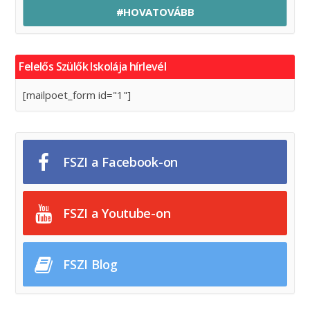
#HOVATOVÁBB
Felelős Szülők Iskolája hírlevél
[mailpoet_form id="1"]
FSZI a Facebook-on
FSZI a Youtube-on
FSZI Blog