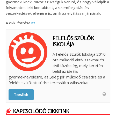
gyermeküknek, mikor szükségük van rá, és hogy vállalják a
folyamatos lelki kontaktust, a szemforgatás és
veszekedések ellenére is, amik az elválással járnának.
A cikk forrása
itt
.
FELELŐS SZÜLŐK
ISKOLÁJA
A Felelős Szülők Iskolája 2010
óta működő aktív szakmai és
civil közösség, mely keretén
belül az ideális
gyermeknevelésre, az „elég jól” működő családra és a
felelős szülői attitűdre keressük a válaszokat.
Tovább
KAPCSOLÓDÓ CIKKEINK