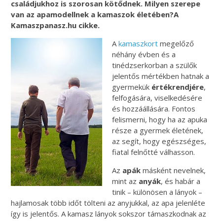
családjukhoz is szorosan kötődnek. Milyen szerepe
van az apamodellnek a kamaszok életében?A
Kamaszpanasz.hu cikke.
A
kamaszkort
megelőző
néhány évben és a
tinédzserkorban a szülők
jelentős mértékben hatnak a
gyermekük
értékrendjére
,
felfogására, viselkedésére
és hozzáállására. Fontos
felismerni, hogy ha az apuka
része a gyermek életének,
az segít, hogy egészséges,
fiatal felnőtté válhasson.
Az
apák
másként nevelnek,
mint az
anyák
, és habár a
tinik – különösen a lányok –
hajlamosak több időt tölteni az anyjukkal, az apa jelenléte
így is jelentős. A kamasz lányok sokszor támaszkodnak az