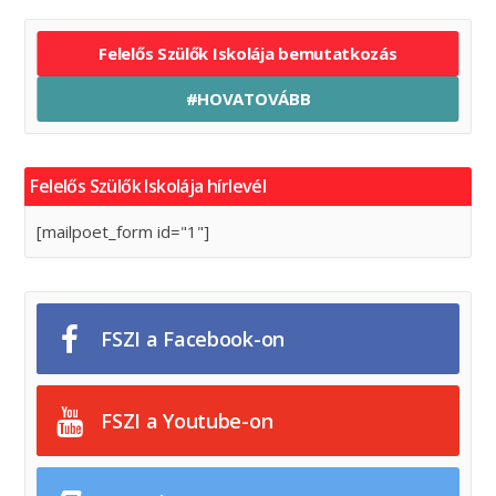
Felelős Szülők Iskolája bemutatkozás
#HOVATOVÁBB
Felelős Szülők Iskolája hírlevél
[mailpoet_form id="1"]
FSZI a Facebook-on
FSZI a Youtube-on