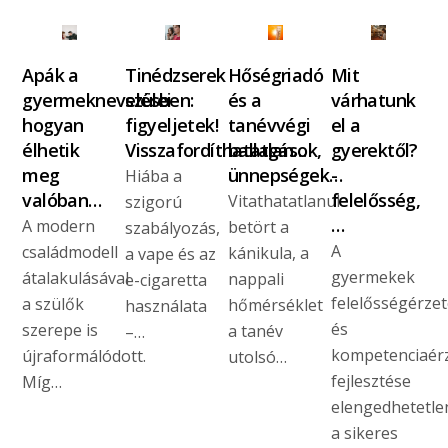
Apák a
Tinédzserek
Hőségriadó
Mit
gyermeknevelésben:
szülei
és a
várhatunk
hogyan
figyeljetek!
tanévvégi
el a
élhetik
Visszafordíthatatlan…
ballagások,
gyerektől?
meg
ünnepségek…
-
Hiába a
valóban…
felelősség,
Vitathatatlanul
szigorú
…
A modern
betört a
szabályozás,
A
családmodell
kánikula, a
a vape és az
gyermekek
átalakulásával
nappali
e-cigaretta
felelősségérze
a szülők
hőmérséklet
használata
és
szerepe is
a tanév
–…
kompetenciaér
újraformálódott.
utolsó…
fejlesztése
Míg…
elengedhetetle
a sikeres