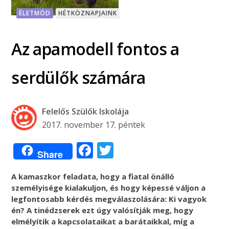
ÉLETMÓD
HÉTKÖZNAPJAINK
Az apamodell fontos a
serdülők számára
Felelős Szülők Iskolája
2017. november 17. péntek
Facebook
Twitter
Share
A kamaszkor feladata, hogy a fiatal önálló
személyisége kialakuljon, és hogy képessé váljon a
legfontosabb kérdés megválaszolására: Ki vagyok
én? A tinédzserek ezt úgy valósítják meg, hogy
elmélyítik a kapcsolataikat a barátaikkal, míg a