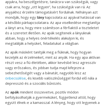
apjukra, ha beszélgetésre, tanácsra van szükségük, vagy
csak arra, hogy „ott legyen”, ha szükségük van rá. Az
anyjukhoz érzelmi támogatásért fordulnak. Néhányan azt
mondják, hogy egy
lány
kapcsolata az apjával hatással van
a későbbi párkapcsolataira. Az apa viselkedése megtanítja
a lányt arra, hogy mire számítson a férfiaktól a tiszteletet
és a szeretet illetően. Az apák segítenek a lányuknak
abban, hogy a helyes önértékelés alakuljon ki, és
megtalálják a helyüket, feladatukat a világban.
Az apák másként tanítják meg a fiúknak, hogy hogyan
kezeljék az érzelmeiket, mint az anyák. Ha egy apa aktívan
részt vesz a fiú életében, akkor kevésbé lesz agresszív
vagy erőszakos, és jobban tudja majd kifejezni a
sebezhetőségét vagy a bánatát, nagyobb lesz az
önbecsülése
, és kisebb valószínűséggel fordul elő nála a
depresszió és a szociális bűnözés.
Az
apák
mindent összevetve, pozitív módon
befolyásolhatják a gyermeküket, függetlenül attól, hogy
együtt élnek-e a kamasszal. A lényeg, hogy ott legyenek a