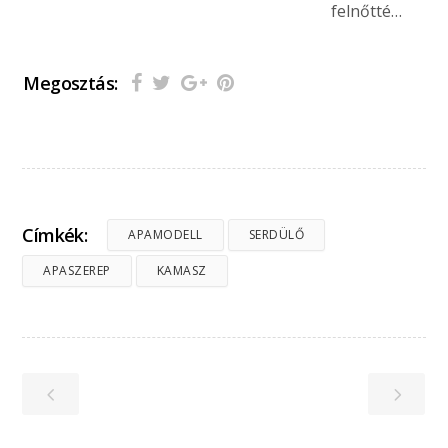
felnőtté…
Megosztás:
Címkék:
APAMODELL
SERDÜLŐ
APASZEREP
KAMASZ