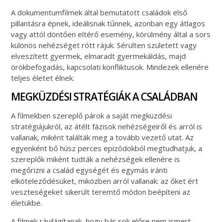
A dokumentumfilmek által bemutatott családok első
pillantásra épnek, ideálisnak tűnnek, azonban egy átlagos
vagy attól döntően eltérő esemény, körülmény által a sors
különös nehézséget rótt rájuk. Sérülten született vagy
elveszített gyermek, elmaradt gyermekáldás, majd
örökbefogadás, kapcsolati konfliktusok. Mindezek ellenére
teljes életet élnek.
MEGKÜZDÉSI STRATÉGIÁK A CSALÁDBAN
A filmekben szereplő párok a saját megküzdési
stratégiájukról, az átélt fázisok nehézségeiről és arról is
vallanak, miként találták meg a tovább vezető utat. Az
egyenként bő húsz perces epizódokból megtudhatjuk, a
szereplők miként tudták a nehézségek ellenére is
megőrizni a család egységét és egymás iránti
elköteleződésüket, miközben arról vallanak: az őket ért
veszteségeket sikerült teremtő módon beépíteni az
életükbe.
A filmek rávilágítanak, hogy bár sok előre nem ismert