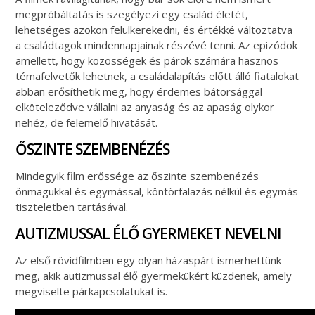
megpróbáltatás is szegélyezi egy család életét,
lehetséges azokon felülkerekedni, és értékké változtatva
a családtagok mindennapjainak részévé tenni. Az epizódok
amellett, hogy közösségek és párok számára hasznos
témafelvetők lehetnek, a családalapítás előtt álló fiatalokat
abban erősíthetik meg, hogy érdemes bátorsággal
elköteleződve vállalni az anyaság és az apaság olykor
nehéz, de felemelő hivatását.
ŐSZINTE SZEMBENÉZÉS
Mindegyik film erőssége az őszinte szembenézés
önmagukkal és egymással, köntörfalazás nélkül és egymás
tiszteletben tartásával.
AUTIZMUSSAL ÉLŐ GYERMEKET NEVELNI
Az első rövidfilmben egy olyan házaspárt ismerhettünk
meg, akik autizmussal élő gyermekükért küzdenek, amely
megviselte párkapcsolatukat is.