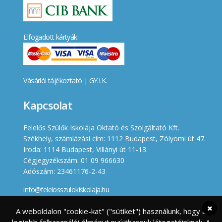
Elfogadott kártyák:
Vásárlói tájékoztató
|
GY.I.K.
Kapcsolat
Felelős Szülők Iskolája Oktató és Szolgáltató Kft.
Székhely, számlázási cím: 1112 Budapest, Zólyomi út 47.
Iroda: 1114 Budapest, Villányi út 11-13.
Cégjegyzékszám: 01 09 966630
Adószám: 23461176-2-43
info@felelosszulokiskolaja.hu
+36 20 358 66 12
A weboldalon "cookie-kat" ("sütiket") használunk, hogy a