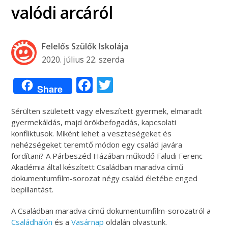
valódi arcáról
Felelős Szülők Iskolája
2020. július 22. szerda
Facebook
Twitter
Share
Sérülten született vagy elveszített gyermek, elmaradt
gyermekáldás, majd örökbefogadás, kapcsolati
konfliktusok. Miként lehet a veszteségeket és
nehézségeket teremtő módon egy család javára
fordítani? A Párbeszéd Házában működő Faludi Ferenc
Akadémia által készített Családban maradva című
dokumentumfilm-sorozat négy család életébe enged
bepillantást.
A Családban maradva című dokumentumfilm-sorozatról a
Családhálón
és a
Vasárnap
oldalán olvastunk.