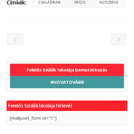
Címkék:
CSALÁDBAN
KRÍZIS
AUTIZMUS
Felelős Szülők Iskolája bemutatkozás
#HOVATOVÁBB
Felelős Szülők Iskolája hírlevél
[mailpoet_form id="1"]