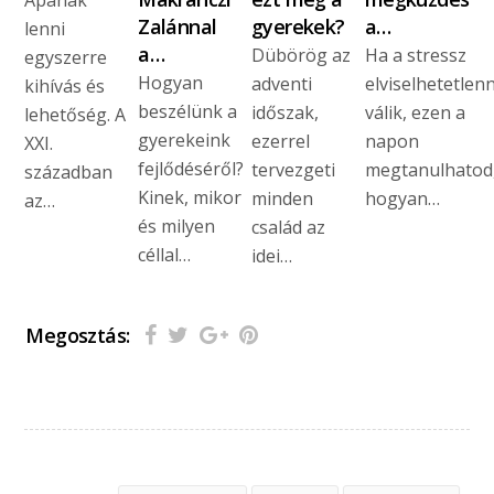
Zalánnal
gyerekek?
a…
lenni
a…
Dübörög az
Ha a stressz
egyszerre
Hogyan
adventi
elviselhetetlen
kihívás és
beszélünk a
időszak,
válik, ezen a
lehetőség. A
gyerekeink
ezerrel
napon
XXI.
fejlődéséről?
tervezgeti
megtanulhatod
században
Kinek, mikor
minden
hogyan…
az…
és milyen
család az
céllal…
idei…
Megosztás: