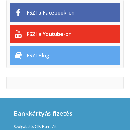
FSZI a Facebook-on
FSZI a Youtube-on
FSZI Blog
Bankkártyás fizetés
Szolgáltató: CIB Bank Zrt.