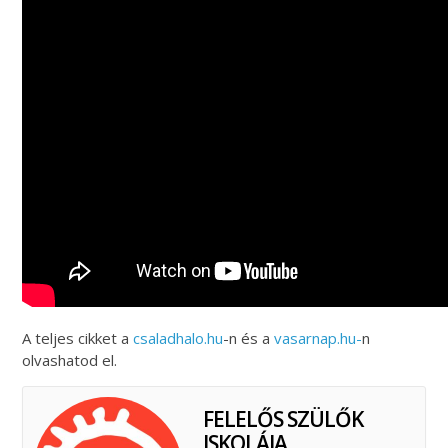
A teljes cikket a
csaladhalo.hu
-n és a
vasarnap.hu-
n
olvashatod el.
FELELŐS SZÜLŐK
ISKOLÁJA