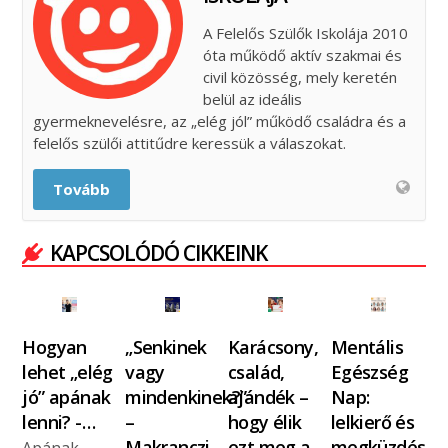
A Felelős Szülők Iskolája 2010
óta működő aktív szakmai és
civil közösség, mely keretén
belül az ideális
gyermeknevelésre, az „elég jól” működő családra és a
felelős szülői attitűdre keressük a válaszokat.
Tovább
KAPCSOLÓDÓ CIKKEINK
Hogyan
„Senkinek
Karácsony,
Mentális
lehet „elég
vagy
család,
Egészség
jó” apának
mindenkinek?”
ajándék –
Nap:
lenni? -…
–
hogy élik
lelkierő és
Makranczi
ezt meg a
megküzdés
Apának