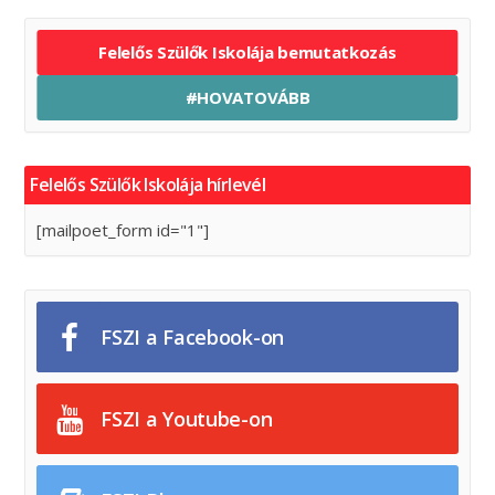
Felelős Szülők Iskolája bemutatkozás
#HOVATOVÁBB
Felelős Szülők Iskolája hírlevél
[mailpoet_form id="1"]
FSZI a Facebook-on
FSZI a Youtube-on