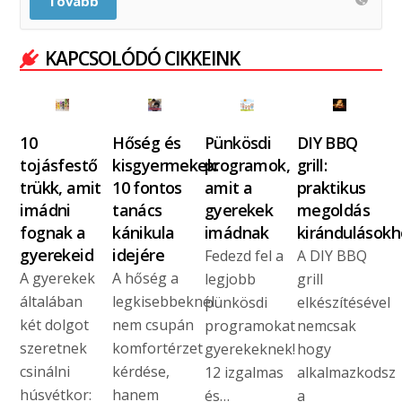
Tovább
KAPCSOLÓDÓ CIKKEINK
10
Hőség és
Pünkösdi
DIY BBQ
tojásfestő
kisgyermekek:
programok,
grill:
trükk, amit
10 fontos
amit a
praktikus
imádni
tanács
gyerekek
megoldás
fognak a
kánikula
imádnak
kirándulásokh
gyerekeid
idejére
Fedezd fel a
A DIY BBQ
A gyerekek
A hőség a
legjobb
grill
általában
legkisebbeknél
pünkösdi
elkészítésével
két dolgot
nem csupán
programokat
nemcsak
szeretnek
komfortérzet
gyerekeknek!
hogy
csinálni
kérdése,
12 izgalmas
alkalmazkodsz
húsvétkor:
hanem
és…
a