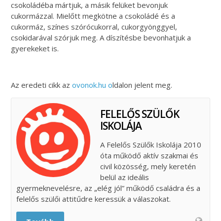
csokoládéba mártjuk, a másik felüket bevonjuk
cukormázzal. Mielőtt megkötne a csokoládé és a
cukormáz, színes szórócukorral, cukorgyönggyel,
csokidarával szórjuk meg. A díszítésbe bevonhatjuk a
gyerekeket is.
Az eredeti cikk az
ovonok.hu o
ldalon jelent meg.
FELELŐS SZÜLŐK
ISKOLÁJA
A Felelős Szülők Iskolája 2010
óta működő aktív szakmai és
civil közösség, mely keretén
belül az ideális
gyermeknevelésre, az „elég jól” működő családra és a
felelős szülői attitűdre keressük a válaszokat.