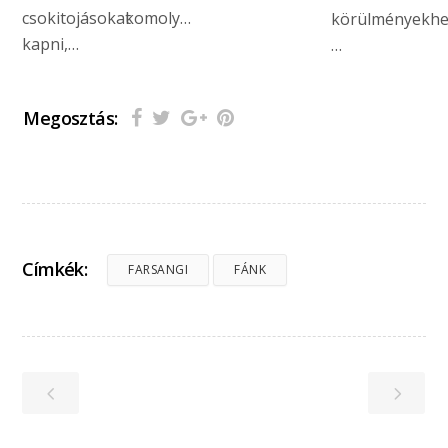
csokitojásokat
komoly…
körülményekhe
kapni,…
…
Megosztás:
Címkék:
FARSANGI
FÁNK