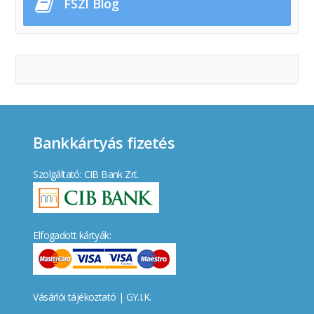
FSZI Blog
Bankkártyás fizetés
Szolgáltató: CIB Bank Zrt.
Elfogadott kártyák:
Vásárlói tájékoztató
|
GY.I.K.