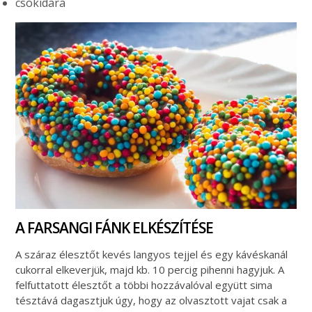
csokidara
A FARSANGI FÁNK ELKÉSZÍTÉSE
A száraz élesztőt kevés langyos tejjel és egy kávéskanál
cukorral elkeverjük, majd kb. 10 percig pihenni hagyjuk. A
felfuttatott élesztőt a többi hozzávalóval együtt sima
tésztává dagasztjuk úgy, hogy az olvasztott vajat csak a