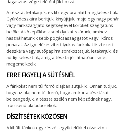
dagasztás vége felé öntjük hozzá.
A tésztát letakarjuk, és kb. egy óra alatt megkelesztjük.
Gyúródeszkára borítjuk, kinyújtjuk, majd egy nagy pohár
vagy fánkszaggató segítségével köröket szaggatunk
belőle. A közepükbe kisebb lyukat szúrunk, amihez
használhatunk kisebb pogácsaszaggatót vagy likőrös
poharat. Az így előkészített lyukas fánkokat lisztezett
deszkára vagy sütőpapírra sorakoztatjuk, letakarjuk, és
addig kelesztjük, amíg a tészta jól láthatóan ismét
megemelkedik.
ERRE FIGYELJ A SÜTÉSNÉL
A fánkokat nem túl forró olajban sütjük ki. Onnan tudjuk,
hogy az olaj nem túl forró, hogy amikor a tésztákat
beleengedjük, a tészta szélén nem képződnek nagy,
fröccsenő olajbuborékok.
DÍSZÍTSÉTEK KÖZÖSEN
A kihűlt fánkok egy részét egyik felükkel olvasztott