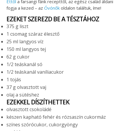
Ettől
a farsangi fánk recepttől, az egész család áldani
fogja a kezed – az
Óvónők
oldalon találtuk, íme!
EZEKET SZEREZD BE A TÉSZTÁHOZ
375 g liszt
1 csomag száraz élesztő
25 ml langyos víz
150 ml langyos tej
62 g cukor
1/2 teáskanál só
1/2 teáskanál vaníliacukor
1 tojás
37 g olvasztott vaj
olaj a sütéshez
EZEKKEL DÍSZÍTHETTEK
olvasztott csokoládé
készen kapható fehér és rózsaszín cukormáz
színes szórócukor, cukorgyöngy