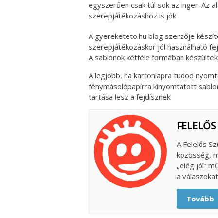
egyszerűen csak túl sok az inger. Az al
szerepjátékozáshoz is jók.
A gyereketeto.hu blog szerzője készít
szerepjátékozáskor jól használható fejd
A sablonok kétféle formában készültek 
A legjobb, ha kartonlapra tudod nyomt
fénymásolópapírra kinyomtatott sablont
tartása lesz a fejdísznek!
FELELŐS
A Felelős Sz
közösség, m
„elég jól” m
a válaszokat
Tovább