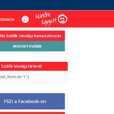
GRAMOK
elős Szülők Iskolája bemutatkozás
#HOVATOVÁBB
 Szülők Iskolája hírlevél
oet_form id="1"]
FSZI a Facebook-on