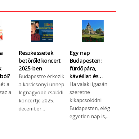
 a
Reszkessetek
Egy nap
betörők! koncert
Budapesten:
k
2025-ben
fürdőpára,
ból?
kávéillat és…
Budapestre érkezik
ét a
Ha valaki igazán
a karácsonyi ünnep
zaz a
szeretne
legnagyobb családi
kikapcsolódni
koncertje 2025.
Budapesten, elég
december…
egyetlen nap is,…