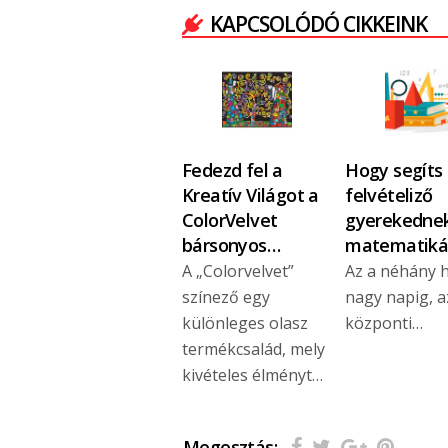
KAPCSOLÓDÓ CIKKEINK
Fedezd fel a
Hogy segíts
Kreatív Világot a
felvételiző
ColorVelvet
gyerekedne
bársonyos…
matematiká
A „Colorvelvet”
Az a néhány h
színező egy
nagy napig, a
különleges olasz
központi…
termékcsalád, mely
kivételes élményt…
Megosztás: