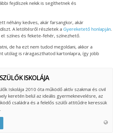
ábbi fejdíszek nekik is segíthetnek és
ett néhány kedves, akár farsangkor, akár
íszt. A letöltésről részletek a
Gyereketető honlapján
.
el: színes és fekete-fehér, színezhető.
atni, de ha ezt nem tudod megoldani, akkor a
 utólag is ráragaszthatod kartonlapra, így jobb
 SZÜLŐK ISKOLÁJA
ülők Iskolája 2010 óta működő aktív szakmai és civil
ely keretén belül az ideális gyermeknevelésre, az
űködő családra és a felelős szülői attitűdre keressük
.