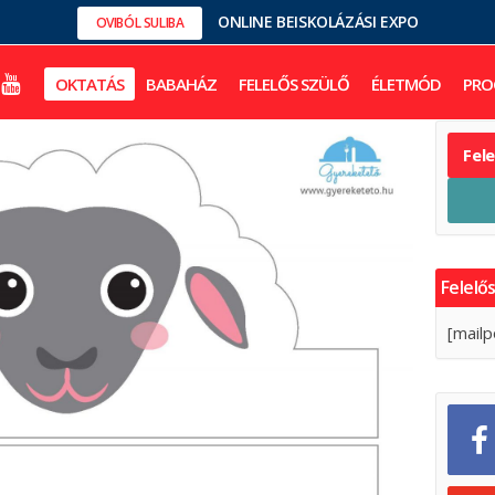
ONLINE BEISKOLÁZÁSI EXPO
OVIBÓL SULIBA
OKTATÁS
BABAHÁZ
FELELŐS SZÜLŐ
ÉLETMÓD
PRO
Fel
Felelős
[mailp