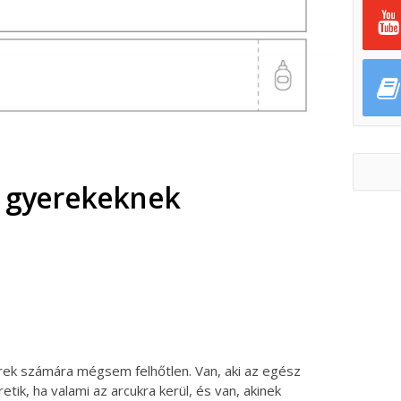
k gyerekeknek
ok
ter
rek számára mégsem felhőtlen. Van, aki az egész
tik, ha valami az arcukra kerül, és van, akinek