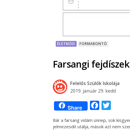
ÉLETMÓD
FORMABONTÓ
Farsangi fejdísze
Felelős Szülők Iskolája
2019. január 29. kedd
Facebo
Twit
Share
Bár a farsang vidám ünnep, sok kisgye
jelmezesdit utálja, mások azt nem szere