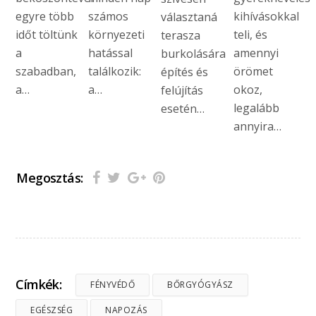
egyre több
számos
kihívásokkal
választaná
időt töltünk
környezeti
teli, és
terasza
a
hatással
amennyi
burkolására
szabadban,
találkozik:
örömet
építés és
a…
a…
okoz,
felújítás
legalább
esetén…
annyira…
Megosztás:
Címkék:
FÉNYVÉDŐ
BŐRGYÓGYÁSZ
EGÉSZSÉG
NAPOZÁS