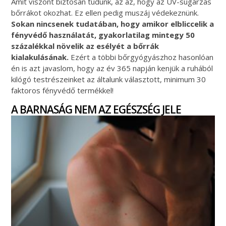
Amit viszont biztosan tudunk, az az, hogy az UV-sugárzás
bőrrákot okozhat. Ez ellen pedig muszáj védekeznünk.
Sokan nincsenek tudatában, hogy amikor elbliccelik a
fényvédő használatát, gyakorlatilag mintegy 50
százalékkal növelik az esélyét a bőrrák
kialakulásának.
Ezért a többi bőrgyógyászhoz hasonlóan
én is azt javaslom, hogy az év 365 napján kenjük a ruhából
kilógó testrészeinket az általunk választott, minimum 30
faktoros fényvédő termékkel!
A BARNASÁG NEM AZ EGÉSZSÉG JELE