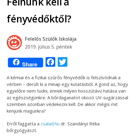
Félnünk kell a
fényvédőktől?
Felelős Szülők Iskolája
2019. július 5. péntek
Facebook
Twitter
Share
A kémiai és a fizikai szűrős fényvédők is felszívódnak a
vérben – derült ki a minap egy kutatásból. A gond az, hogy
egyelőre nem tudni, ennek milyen hosszútávú hatása van
az egészségünkre. A bőrdaganatot okozó UV-sugárzással
szemben azonban védekezni kell. De akkor mégis mit
kenjünk magunkra?
Erről faggatta a
csalad.hu
dr. Szandányi Réka
bőrgyógyászt.