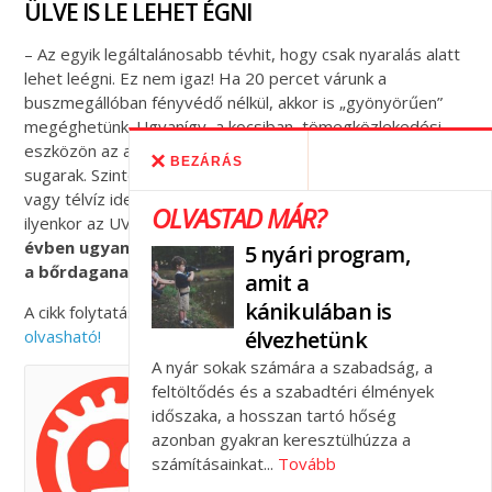
ÜLVE IS LE LEHET ÉGNI
– Az egyik legáltalánosabb tévhit, hogy csak nyaralás alatt
lehet leégni. Ez nem igaz! Ha 20 percet várunk a
buszmegállóban fényvédő nélkül, akkor is „gyönyörűen”
megéghetünk. Ugyanígy, a kocsiban, tömegközlekedési
eszközön az ablak mellett ülve is áthatolnak az UV-
BEZÁRÁS
sugarak. Szintén téves elképzelés, hogy felhős, esős idő
vagy télvíz idején nem kell fényvédő. Az lehet, hogy
OLVASTAD MÁR?
ilyenkor az UVB-sugárzás gyengébb,
de az UVA egész
évben ugyanolyan erős, és éppen ez utóbbi okolható
5 nyári program,
a bőrdaganatok kialakulásáért.
amit a
kánikulában is
A cikk folytatása számos jó tanáccsal a
csalad.hu oldalon
élvezhetünk
olvasható!
A nyár sokak számára a szabadság, a
feltöltődés és a szabadtéri élmények
FELELŐS SZÜLŐK
időszaka, a hosszan tartó hőség
ISKOLÁJA
azonban gyakran keresztülhúzza a
számításainkat...
Tovább
A Felelős Szülők Iskolája 2010