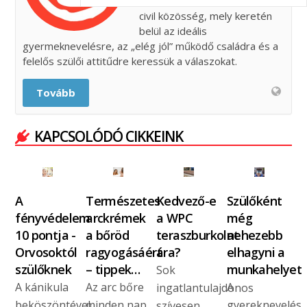
óta működő aktív szakmai és
civil közösség, mely keretén
belül az ideális
gyermeknevelésre, az „elég jól” működő családra és a
felelős szülői attitűdre keressük a válaszokat.
Tovább
KAPCSOLÓDÓ CIKKEINK
A
Természetes
Kedvező-e
Szülőként
fényvédelem
arckrémek
a WPC
még
10 pontja -
a bőröd
teraszburkolat
nehezebb
Orvosoktól
ragyogásáért
ára?
elhagyni a
szülőknek
– tippek…
munkahelyet
Sok
A kánikula
Az arc bőre
A
ingatlantulajdonos
beköszöntével
minden nap
gyereknevelés
szívesen