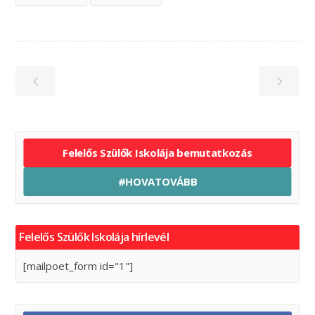
Felelős Szülők Iskolája bemutatkozás
#HOVATOVÁBB
Felelős Szülők Iskolája hírlevél
[mailpoet_form id="1"]