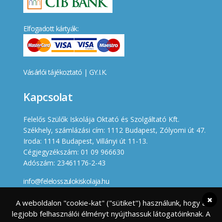
Elfogadott kártyák:
Vásárlói tájékoztató
|
GY.I.K.
Kapcsolat
Felelős Szülők Iskolája Oktató és Szolgáltató Kft.
Székhely, számlázási cím: 1112 Budapest, Zólyomi út 47.
Iroda: 1114 Budapest, Villányi út 11-13.
Cégjegyzékszám: 01 09 966630
Adószám: 23461176-2-43
info@felelosszulokiskolaja.hu
+36 20 358 66 12
A weboldalon "cookie-kat" ("sütiket") használunk, hogy a
legjobb felhasználói élményt nyújthassuk látogatóinknak. A
Készített