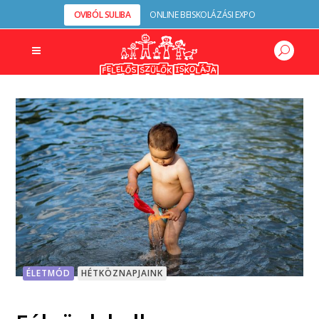
OVIBÓL SULIBA
ONLINE BEISKOLÁZÁSI EXPO
ÉLETMÓD
HÉTKÖZNAPJAINK