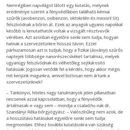
Nemrégiben napvilágot látott egy kutatás, melynek
eredménye szerint a fényvédőkben található kémiai
szűrők (avobenzon, oxibenzon, oktokrilén és mexoril SX)
felszívódnak a bőrön át. Ezek az anyagok ugyanis napokkal
később is kimutathatók voltak a vizsgált résztvevők
vérében. Azt azonban egyelőre senki sem tudja, hogyan
hatnak a szervezetünkre hosszú távon. Ezzel
párhuzamosan azt is tudjuk, hogy a fizikai (ásványi) szűrős
naptejek többsége nanorészecskéket tartalmaz, melyek
ugyanúgy felszívódnak és vélhetőleg sejtkárosító
hatásúak. Jogosan vetődik fel a kérdés, hogy akkor mégis
mit kenjünk magunkra, amivel biztosan nem ártunk a
szervezetünknek?
– Tankönyvi, hiteles nagy tanulmányok jelen pillanatban
nincsenek azzal kapcsolatban, hogy a fényvédők
ártalmasak-e vagy sem – mondja a csalad.hu-nak dr.
Szandányi Réka bőrgyógyász. – Valószínűleg nem azok, de
a hosszútávú hatásukat egyelőre senki sem tudja
megmondani. Ehhez további kutatásokra van szükség.