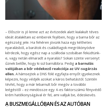
– Először is jó lenne azt az évtizedek alatt kialakult téves
ideát átalakítani az emberek fejében, hogy a barna bőr az
egészség jele. Ha fehéren jövünk haza egy kéthetes
nyaralásból, a barátok és családtagok megrökönyödve
kérdezik, hogy egész nap a szállodai szobában feküdtünk-
e, vagy netán elmaradt a nyaralás? Sokan szinte versenyt
űznek belőle, hogy ki sül barnábbra. Pedig
a barnulás
valójában a bőr védekező reakciója az UV-sugárzás
ellen.
A hámsejtek a DNS fölé egyfajta ernyőt igyekeznek
képezni, hogy védjék azokat a káros behatástól. Szintén
tévhit, hogy a már lebarnult bőr megóv a további
leégéstől – ez mindössze egy 4-es faktorszámú fényvédő
krém hatékonyságával ér fel, ami valljuk be, édeskevés.
A BUSZMEGÁLLÓBAN ÉS AZ AUTÓBAN