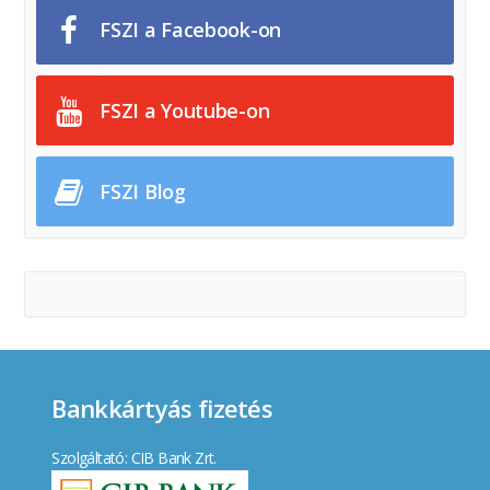
FSZI a Facebook-on
FSZI a Youtube-on
FSZI Blog
Bankkártyás fizetés
Szolgáltató: CIB Bank Zrt.