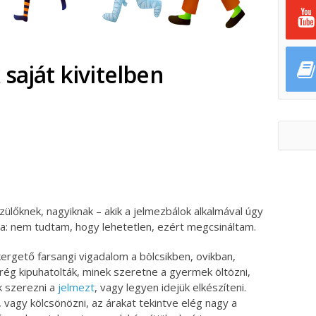
saját kivitelben
ok
ter
zülőknek, nagyiknak – akik a jelmezbálok alkalmával úgy
ta: nem tudtam, hogy lehetetlen, ezért megcsináltam.
rgető farsangi vigadalom a bölcsikben, ovikban,
 rég kipuhatolták, minek szeretne a gyermek öltözni,
ák szerezni a
jelmezt
, vagy legyen idejük elkészíteni.
, vagy kölcsönözni, az árakat tekintve elég nagy a