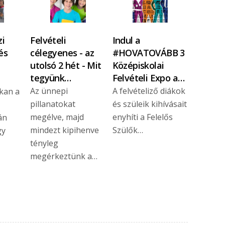
i
Felvételi
Indul a
és
célegyenes - az
#HOVATOVÁBB 3
utolsó 2 hét - Mit
Középiskolai
tegyünk…
Felvételi Expo a…
Az ünnepi
A felvételiző diákok
kan a
pillanatokat
és szüleik kihívásait
megélve, majd
enyhíti a Felelős
án
mindezt kipihenve
Szülők…
gy
tényleg
megérkeztünk a…