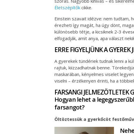
szórás. Nagyobb kihívás – és sikerélmé
Életszépítők
cikke.
Einstein szavait idézve: nem tudtam, h
érezheti így magát, ha úgy dönt, maga
különösebb tétje, a kicsiknek 2-3 évese
elfogadják, amit anya, apa választ neki
ERRE FIGYELJÜNK A GYEREK
A gyerekek tündériek tudnak lenni a k
rajtuk, kiizzadhatnak benne. Törekedj
maskarában, kényelmes viselet legyen
viselni – érzékenyen érinti, ha a többi
FARSANGI JELMEZÖTLETEK 
Hogyan lehet a legegyszerű
farsangot?
Öltöztessük a gyerkőcöt festőműv
Nehe