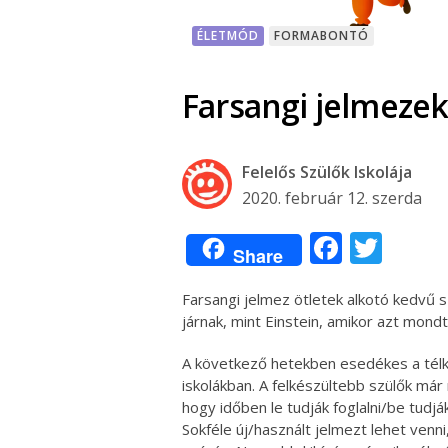
ÉLETMÓD
FORMABONTÓ
Farsangi jelmezek 
Felelős Szülők Iskolája
2020. február 12. szerda
Facebo
Twit
Share
Farsangi jelmez ötletek alkotó kedvű s
járnak, mint Einstein, amikor azt mond
A következő hetekben esedékes a télke
iskolákban. A felkészültebb szülők már
hogy időben le tudják foglalni/be tudj
Sokféle új/használt jelmezt lehet venni