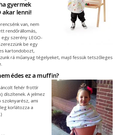
 ha gyermek
 akar lenni!
rencsénk van, nem
tt rendőrállomás,
 egy szerény LEGO-
Szerezzünk be egy
s kartondobozt,
zunk rá műanyag tégelyeket, majd fessük tetszőleges
e.
nem édes ez a muffin?
áncolt fehér frottír
) díszítenek. A jelmez
ó szoknyarész, ami
ileg korlátozza a
.)