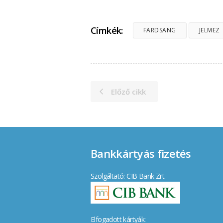
Címkék:
FARDSANG
JELMEZ
Előző cikk
Bankkártyás fizetés
Szolgáltató: CIB Bank Zrt.
Elfogadott kártyák: