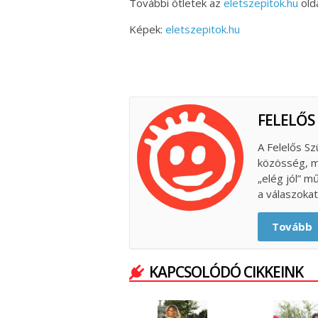
További ötletek az
eletszepitok.hu
olda
Képek:
eletszepitok.hu
FELELŐS
A Felelős Sz
közösség, m
„elég jól” m
a válaszokat
Tovább
KAPCSOLÓDÓ CIKKEINK