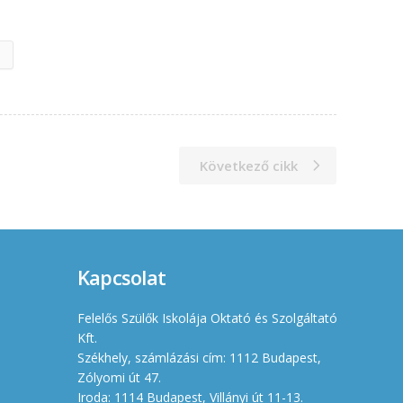
Következő cikk
Kapcsolat
Felelős Szülők Iskolája Oktató és Szolgáltató
Kft.
Székhely, számlázási cím: 1112 Budapest,
Zólyomi út 47.
Iroda: 1114 Budapest, Villányi út 11-13.