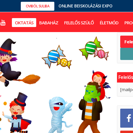
ONLINE BEISKOLÁZÁSI EXPO
OVIBÓL SULIBA
OKTATÁS
BABAHÁZ
FELELŐS SZÜLŐ
ÉLETMÓD
PRO
Fel
Felelős
[mailp