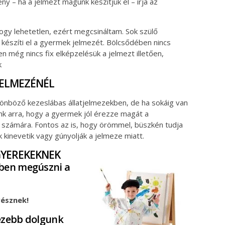
ny – ha a jelmezt magunk készítjük el – írja az
ogy lehetetlen, ezért megcsináltam. Sok szülő
 készíti el a gyermek jelmezét. Bölcsődében nincs
n még nincs fix elképzelésük a jelmezt illetően,
k
 JELMEZÉNÉL
ülönböző kezeslábas állatjelmezekben, de ha sokáig van
ünk arra, hogy a gyermek jól érezze magát a
 számára. Fontos az is, hogy örömmel, büszkén tudja
ek kinevetik vagy gúnyolják a jelmeze miatt.
GYEREKEKNEK
bben megúszni a
észnek!
zebb dolgunk