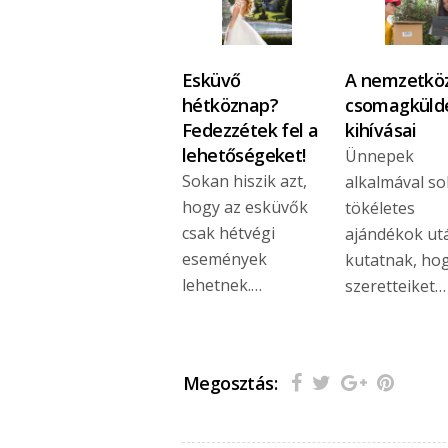
Esküvő
A nemzetköz
hétköznap?
csomagküld
Fedezzétek fel a
kihívásai
lehetőségeket!
Ünnepek
Sokan hiszik azt,
alkalmával so
hogy az esküvők
tökéletes
csak hétvégi
ajándékok ut
események
kutatnak, ho
lehetnek.…
szeretteiket…
Megosztás: