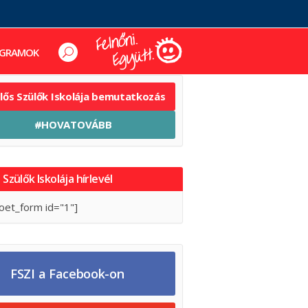
GRAMOK
elős Szülők Iskolája bemutatkozás
#HOVATOVÁBB
 Szülők Iskolája hírlevél
oet_form id="1"]
FSZI a Facebook-on