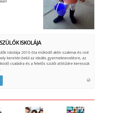
lán!
 SZÜLŐK ISKOLÁJA
ülők Iskolája 2010 óta működő aktív szakmai és civil
ely keretén belül az ideális gyermeknevelésre, az
űködő családra és a felelős szülői attitűdre keressük
.