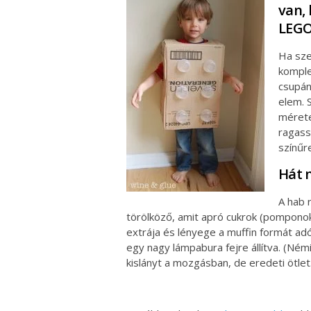
van,
LEGO
Ha sze
komple
csupán
elem. 
mérete
ragass
színűr
Hát 
A hab r
törölköző, amit apró cukrok (pomponok
extrája és lényege a muffin formát ad
egy nagy lámpabura fejre állítva. (Ném
kislányt a mozgásban, de eredeti ötlet