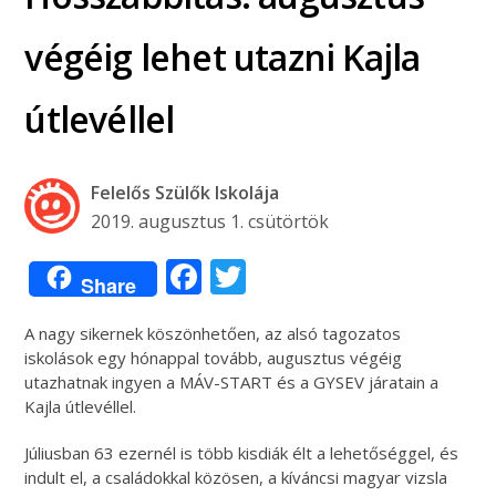
végéig lehet utazni Kajla
útlevéllel
Felelős Szülők Iskolája
2019. augusztus 1. csütörtök
Facebook
Twitter
Share
A nagy sikernek köszönhetően, az alsó tagozatos
iskolások egy hónappal tovább, augusztus végéig
utazhatnak ingyen a MÁV-START és a GYSEV járatain a
Kajla útlevéllel.
Júliusban 63 ezernél is több kisdiák élt a lehetőséggel, és
indult el, a családokkal közösen, a kíváncsi magyar vizsla