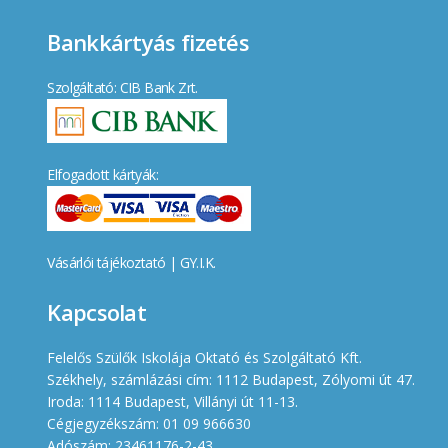
Bankkártyás fizetés
Szolgáltató: CIB Bank Zrt.
Elfogadott kártyák:
Vásárlói tájékoztató
|
GY.I.K.
Kapcsolat
Felelős Szülők Iskolája Oktató és Szolgáltató Kft.
Székhely, számlázási cím: 1112 Budapest, Zólyomi út 47.
Iroda: 1114 Budapest, Villányi út 11-13.
Cégjegyzékszám: 01 09 966630
Adószám: 23461176-2-43