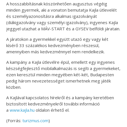
A hosszabbításnak köszönhetően augusztus végéig
minden gyermek, aki a vonaton bemutatja Kajla útlevelét
és személyazonosításra alkalmas igazolványát
(diákigazolvány vagy személyi igazolvány), ingyenes Kajla
jeggyel utazhat a MÁV-START és a GYSEV belföldi járatain.
A járatokon a gyermekkel együtt utazó egy vagy két
kísérő 33 százalékos kedvezményben részesül,
amennyiben más kedvezménnyel nem rendelkezik.
A kampány a Kajla útlevélre épül, emellett egy ingyenes
készségfejlesztő mobilalkalmazás is segíti a gyermekeket,
ezen keresztül minden megyében két-két, Budapesten
pedig három nevezetességet ismerhetnek meg játék
közben.
A Kajlával kapcsolatos hírekről és a kampány keretében
biztosított kedvezményekről további információ
a
www.kajla.hu
oldalon érhető el.
(Forrás:
turizmus.com
)