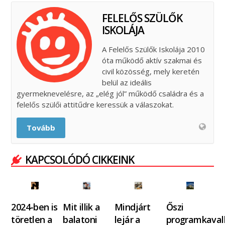
FELELŐS SZÜLŐK
ISKOLÁJA
A Felelős Szülők Iskolája 2010
óta működő aktív szakmai és
civil közösség, mely keretén
belül az ideális
gyermeknevelésre, az „elég jól” működő családra és a
felelős szülői attitűdre keressük a válaszokat.
Tovább
KAPCSOLÓDÓ CIKKEINK
2024-ben is
Mit illik a
Mindjárt
Őszi
töretlen a
balatoni
lejár a
programkaval