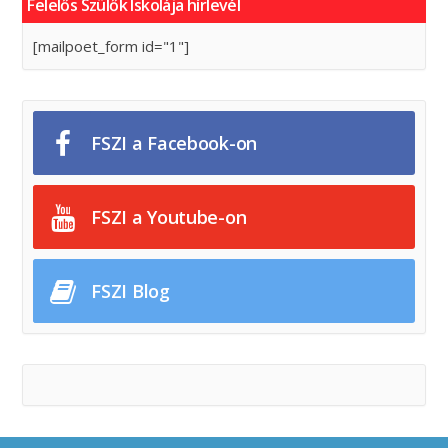
Felelős Szülők Iskolája hírlevél
[mailpoet_form id="1"]
FSZI a Facebook-on
FSZI a Youtube-on
FSZI Blog