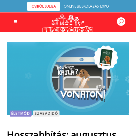
OVIBÓL SULIBA
ONLINE BEISKOLÁZÁSI EXPO
ÉLETMÓD
SZABADIDŐ
Hosszabbítás: augusztus