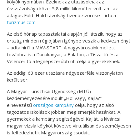
kölyök nyomában. Ezeknek az utazásoknak az
össztávolsága közel 5,8 millió kilométer volt, ami az
átlagos Föld–Hold távolság tizenötszöröse – írta a
turizmus.com
.
Az első hónap tapasztalatai alapján jól látszik, hogy az
ország minden régiójában igénybe veszik a kedvezményt
– adta hírül a MÁV-START.
A nagyvárosaink mellett
továbbra is a Dunakanyar, a Balaton, a Tisza-tó és a
Velencei-tó a legnépszerűbb úti célja a gyerekeknek.
Az eddigi 63 ezer utazásra négyezerféle viszonylaton
került sor.
A Magyar Turisztikai Ügynökség (MTÜ)
kezdeményezésére indult „Hol vagy, Kajla?”
elnevezésű
országos kampány
célja, hogy az alsó
tagozatos iskolások jobban megismerjék hazánkat. A
gyermekek a kampány segítségével Kajlát, a kíváncsi
magyar vizsla kölyköt követve virtuálisan és személyesen
is felfedezhetik Magyarország csodáit.