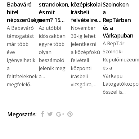
Babaváró
strandokon,
középiskolai
Szolnokon
hitel
és mit
írásbeli
a
népszerűsége
nem? 15…
felvételire…
RepTárban
és a
A Babaváró
Az utóbbi
November
Várkapuban
támogatást
időszakban
30-ig lehet
A RepTár
már több
egyre több
jelentkezni
Szolnoki
éve
olyan
a középfokú
Repülőmúzeu
igényelhetik
beszámoló
felvételi
és a
a
jelenik meg
központi
Várkapu
feltételeknek
a…
írásbeli
Látogatóközpo
megfelelő…
vizsgáira,…
ősszel is…
Megosztás: