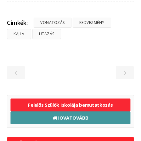
Címkék:
VONATOZÁS
KEDVEZMÉNY
KAJLA
UTAZÁS
Felelős Szülők Iskolája bemutatkozás
#HOVATOVÁBB