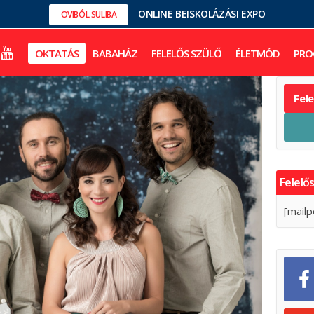
ONLINE BEISKOLÁZÁSI EXPO
OVIBÓL SULIBA
OKTATÁS
BABAHÁZ
FELELŐS SZÜLŐ
ÉLETMÓD
PRO
Fel
Felelős
[mailp