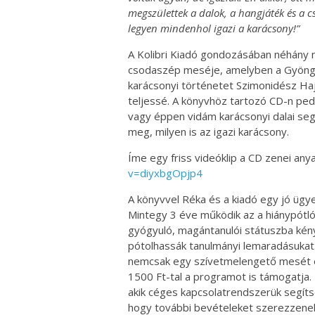
megszülettek a dalok, a hangjáték és a c
legyen mindenhol igazi a karácsony!”
A Kolibri Kiadó gondozásában néhány 
csodaszép meséje, amelyben a Gyöngys
karácsonyi történetet Szimonidész Hajn
teljessé. A könyvhöz tartozó CD-n ped
vagy éppen vidám karácsonyi dalai seg
meg, milyen is az igazi karácsony.
Íme egy friss videóklip a CD zenei any
v=diyxbgOpjp4
A könyvvel Réka és a kiadó egy jó ügye
Mintegy 3 éve működik az a hiánypótl
gyógyuló, magántanulói státuszba kén
pótolhassák tanulmányi lemaradásukat.
nemcsak egy szívetmelengető mesét é
1500 Ft-tal a programot is támogatja. 
akik céges kapcsolatrendszerük segít
hogy további bevételeket szerezzenek