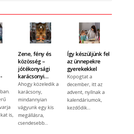
Zene, fény és
Így készüljünk fel
közösség –
az ünnepekre
jótékonysági
gyerekekkel
-
karácsonyi…
Kopogtat a
Ahogy közeledik a
december, itt az
dban.
karácsony,
advent, nyílnak a
erű
mindannyian
kalendáriumok,
varja
vágyunk egy kis
kezdődik…
at is,
megállásra,
csendesebb…