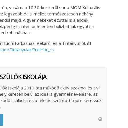
én, vasárnap 10.30-kor kerül sor a MOM Kulturális
ez legszebb dalai mellet természetesen néhány
csendül majd. A gyermekeket ezúttal is ajándék
k pedig szintén önfeledten bulizhatnak együtt a
eri rohanásban.
t tudni Farkasházi Rékáról és a Tintanyúlról, itt
com/Tintanyulak/?ref=br_rs
 SZÜLŐK ISKOLÁJA
ülők Iskolája 2010 óta működő aktív szakmai és civil
ely keretén belül az ideális gyermeknevelésre, az
űködő családra és a felelős szülői attitűdre keressük
.