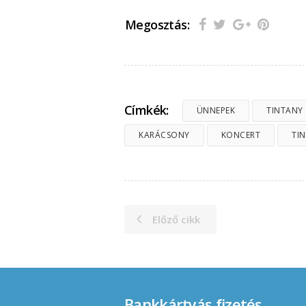
Megosztás:
Címkék:
ÜNNEPEK
TINTANY
KARÁCSONY
KONCERT
TI
Előző cikk
Bankkártyás fizetés