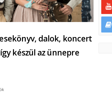
esekönyv, dalok, koncert
 így készül az ünnepre
tök
ok
ter