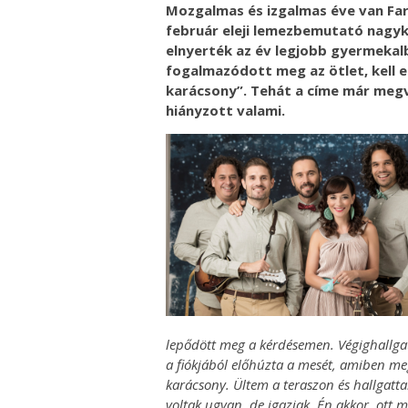
Mozgalmas és izgalmas éve van Far
február eleji lemezbemutató nagyk
elnyerték az év legjobb gyermekal
fogalmazódott meg az ötlet, kell e
karácsony”. Tehát a címe már megvo
hiányzott valami.
lepődött meg a kérdésemen. Végighallgato
a fiókjából előhúzta a mesét, amiben me
karácsony. Ültem a teraszon és hallgat
voltak ugyan, de igaziak. Én akkor, ott 