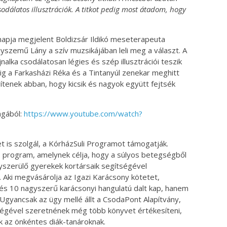
sodálatos illusztrációk. A titkot pedig most átadom, hogy
napja megjelent Boldizsár Ildikó meseterapeuta
zemű Lány a szív muzsikájában leli meg a választ. A
alka csodálatosan légies és szép illusztrációi teszik
ig a Farkasházi Réka és a Tintanyúl zenekar meghitt
ítenek abban, hogy kicsik és nagyok együtt fejtsék
agából:
https://www.youtube.com/watch?
t is szolgál, a KórházSuli Programot támogatják.
ó program, amelynek célja, hogy a súlyos betegségből
yszerülő gyerekek kortársaik segítségével
 Aki megvásárolja az Igazi Karácsony kötetet,
s 10 nagyszerű karácsonyi hangulatú dalt kap, hanem
Ugyancsak az ügy mellé állt a CsodaPont Alapítvány,
ségével szeretnének még több könyvet értékesíteni,
 az önkéntes diák-tanároknak.