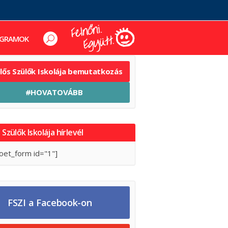
GRAMOK
elős Szülők Iskolája bemutatkozás
#HOVATOVÁBB
 Szülők Iskolája hírlevél
oet_form id="1"]
FSZI a Facebook-on