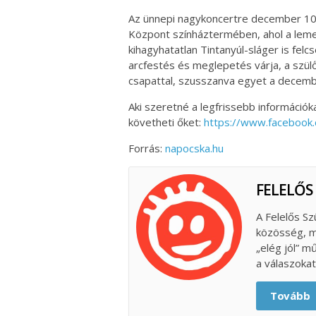
Az ünnepi nagykoncertre december 10-
Központ színháztermében, ahol a lem
kihagyhatatlan Tintanyúl-sláger is fel
arcfestés és meglepetés várja, a szülő
csapattal, szusszanva egyet a decemb
Aki szeretné a legfrissebb információka
követheti őket:
https://www.facebook.
Forrás:
napocska.hu
FELELŐS
A Felelős Sz
közösség, m
„elég jól” m
a válaszokat
Tovább