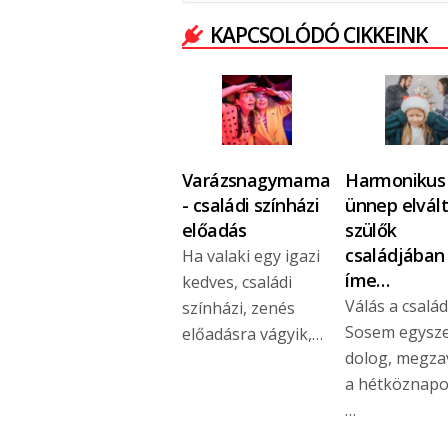
KAPCSOLÓDÓ CIKKEINK
Varázsnagymama
Harmonikus
- családi színházi
ünnep elvált
előadás
szülők
családjában 
Ha valaki egy igazi
íme…
kedves, családi
Válás a csalá
színházi, zenés
Sosem egysz
előadásra vágyik,…
dolog, megza
a hétköznapok
…