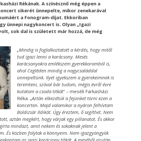
kasházi Rékának. A színésznő még éppen a
oncert sikerét ünnepelte, mikor zenekarával
bumáért a Fonogram-díjat. Ekkoriban
gy ünnepi nagykoncert is. Olyan „Igazi
lt, sok dal is született már hozzá, de még
„Mindig is foglalkoztatott a kérdés, hogy mitől
tud igazi lenni a karácsony. Mesés
karácsonyokra emlékszem gyerekkoromból is,
ahol Cegléden mindig a nagycsaláddal
ünnepeltünk. Ilyet igyekszem a gyerekeimnek is
teremteni, szóval bár tudom, mégis évről évre
kutatom a csoda titkát
” – meséli Farkasházi
Réka. „
Aztán elkezdtük a fejünket törni ezen a
koncerten. Majd valamikor a nyáron felhívtam
Boldizsár Ildikót. Úgy éreztem, ő segíthet. Nem
tt, aztán megkért, hogy várjak egy pillanatot. És akkor
gírta mindazt, amit nekem és sokaknak jelent a
tam. És közben folytak a könnyeim. Nem igazgyöngyök
megkaptam az igazi karácsony titkát. A meséből azután