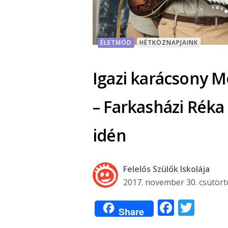
ÉLETMÓD
HÉTKÖZNAPJAINK
Igazi karácsony M
– Farkasházi Réka
idén
Felelős Szülők Iskolája
2017. november 30. csütör
Facebo
Twit
Share