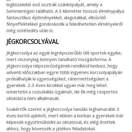
legközelebb eső osztrák szánkópályát, amely a
Semmeringen található. A 3 kilométer hosszú élménypálya
fantasztikus építményekkel, alagutakkal, elbűvölő
fényeffektekkel gondoskodik a feledhetetlen élményekről
még sötétedés után is.
JÉGKORCSOLYÁVAL
Jégkorcsolya az egyik legnépszerűbb téli sportok egyike,
mert viszonylag könnyen tanulható mozgásforma. A
jégkorcsolya népszerűségének rendkívül kedvez, hogy
adventi időszakban egyre több ingyenes korcsolyapályán
próbálhatják ki ügyességüket, rátermettségüket a
gyerekek. 2-3 éves kicsikkel ugyan már meg lehet
ismertetni a csúszkálás izgalmát, de ők még csoportos
oktatásra nem alkalmasak.
Szakértők szerint a jégkorcsolya tanulás leghamarabb 3
éves kortól ajánlott, mert ebben a korban a gyerekek már
képesek együttműködni az oktatóval, és elég érettek
ahhoz, hogy kövessék a játékos feladatokat.