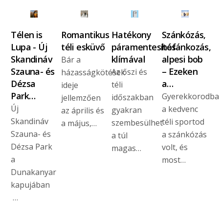
Télen is
Romantikus
Hatékony
Szánkózás,
Lupa - Új
téli esküvő
páramentesítés
hófánkozás,
Skandináv
klímával
alpesi bob
Bár a
Szauna- és
– Ezeken
Az őszi és
házasságkötések
Dézsa
a…
téli
ideje
Park…
Gyerekkorodb
időszakban
jellemzően
Új
a kedvenc
gyakran
az április és
Skandináv
téli sportod
szembesülhet
a május,…
Szauna- és
a szánkózás
a túl
Dézsa Park
volt, és
magas…
a
most…
Dunakanyar
kapujában
…