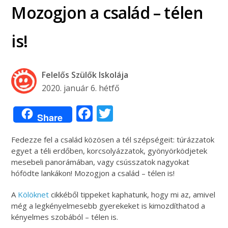
Mozogjon a család – télen
is!
Felelős Szülők Iskolája
2020. január 6. hétfő
Facebook
Twitter
Share
Fedezze fel a család közösen a tél szépségeit: túrázzatok
egyet a téli erdőben, korcsolyázzatok, gyönyörködjetek
mesebeli panorámában, vagy csússzatok nagyokat
hófödte lankákon! Mozogjon a család – télen is!
A
Kölöknet
cikkéből tippeket kaphatunk, hogy mi az, amivel
még a legkényelmesebb gyerekeket is kimozdíthatod a
kényelmes szobából – télen is.