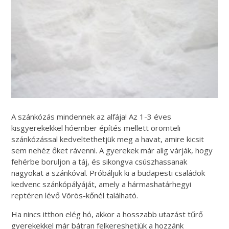
A szánkózás mindennek az alfája! Az 1-3 éves
kisgyerekekkel hóember építés mellett örömteli
szánkózással kedveltethetjük meg a havat, amire kicsit
sem nehéz őket rávenni. A gyerekek már alig várják, hogy
fehérbe boruljon a táj, és sikongva csúszhassanak
nagyokat a szánkóval. Próbáljuk ki a budapesti családok
kedvenc szánkópályáját, amely a hármashatárhegyi
reptéren lévő Vörös-kőnél található.
Ha nincs itthon elég hó, akkor a hosszabb utazást tűrő
gyerekekkel már bátran felkereshetjük a hozzánk