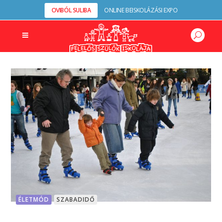
OVIBÓL SULIBA
ONLINE BEISKOLÁZÁSI EXPO
ÉLETMÓD
SZABADIDŐ