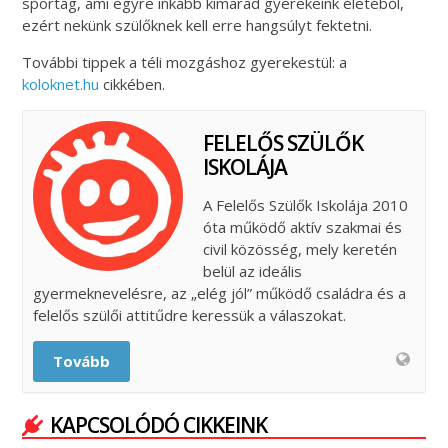
sportág, ami egyre inkább kimarad gyerekeink életéből,
ezért nekünk szülőknek kell erre hangsúlyt fektetni.
További tippek a téli mozgáshoz gyerekestül: a
koloknet.hu
cikkében.
FELELŐS SZÜLŐK
ISKOLÁJA
A Felelős Szülők Iskolája 2010
óta működő aktív szakmai és
civil közösség, mely keretén
belül az ideális
gyermeknevelésre, az „elég jól” működő családra és a
felelős szülői attitűdre keressük a válaszokat.
Tovább
KAPCSOLÓDÓ CIKKEINK