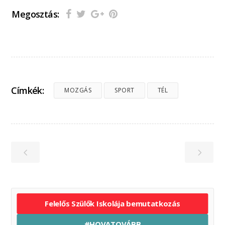
Megosztás:
Címkék:
MOZGÁS
SPORT
TÉL
Felelős Szülők Iskolája bemutatkozás
#HOVATOVÁBB