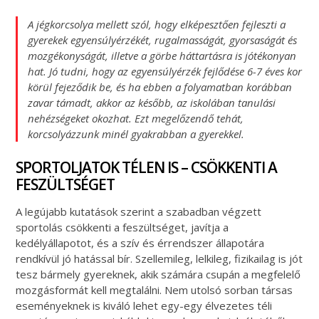
A jégkorcsolya mellett szól, hogy elképesztően fejleszti a
gyerekek egyensúlyérzékét, rugalmasságát, gyorsaságát és
mozgékonyságát, illetve a görbe háttartásra is jótékonyan
hat. Jó tudni, hogy az egyensúlyérzék fejlődése 6-7 éves kor
körül fejeződik be, és ha ebben a folyamatban korábban
zavar támadt, akkor az később, az iskolában tanulási
nehézségeket okozhat. Ezt megelőzendő tehát,
korcsolyázzunk minél gyakrabban a gyerekkel.
SPORTOLJATOK TÉLEN IS – CSÖKKENTI A
FESZÜLTSÉGET
A legújabb kutatások szerint a szabadban végzett
sportolás csökkenti a feszültséget, javítja a
kedélyállapotot, és a szív és érrendszer állapotára
rendkívül jó hatással bír. Szellemileg, lelkileg, fizikailag is jót
tesz bármely gyereknek, akik számára csupán a megfelelő
mozgásformát kell megtalálni. Nem utolsó sorban társas
eseményeknek is kiváló lehet egy-egy élvezetes téli