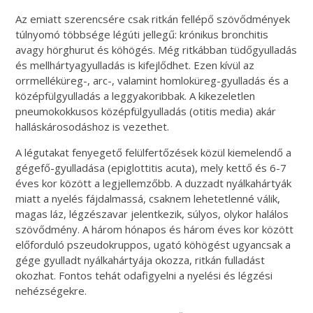
Az emiatt szerencsére csak ritkán fellépő szövődmények
túlnyomó többsége légúti jellegű: krónikus bronchitis
avagy hörghurut és köhögés. Még ritkábban tüdőgyulladás
és mellhártyagyulladás is kifejlődhet. Ezen kívül az
orrmelléküreg-, arc-, valamint homloküreg-gyulladás és a
középfülgyulladás a leggyakoribbak. A kikezeletlen
pneumokokkusos középfülgyulladás (otitis media) akár
halláskárosodáshoz is vezethet.
A légutakat fenyegető felülfertőzések közül kiemelendő a
gégefő-gyulladása (epiglottitis acuta), mely kettő és 6-7
éves kor között a legjellemzőbb. A duzzadt nyálkahártyák
miatt a nyelés fájdalmassá, csaknem lehetetlenné válik,
magas láz, légzészavar jelentkezik, súlyos, olykor halálos
szövődmény. A három hónapos és három éves kor között
előforduló pszeudokruppos, ugató köhögést ugyancsak a
gége gyulladt nyálkahártyája okozza, ritkán fulladást
okozhat. Fontos tehát odafigyelni a nyelési és légzési
nehézségekre.