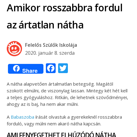
Amikor rosszabbra fordul
az ártatlan nátha
Felelős Szülők Iskolája
2020. január 8. szerda
Facebook
Twitter
Share
A nátha alapvetően ártalmatlan betegség. Magától
szokott elmúlni, de viszonylag lassan. Mintegy két hét kell
a teljes gyógyuláshoz. Ritkán, de lehetnek szövődményei,
ahogy az is baj, ha nem akar múlni.
A
Babaszoba
írását olvastuk a gyerekeknél rosszabbra
forduló, vagy múlni nem akaró nátha kapcsán.
AMI FENYEGETHET ELHÚZÓDÓ NÁTHA