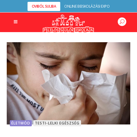
OVIBÓL SULIBA
ONLINE BEISKOLÁZÁSI EXPO
ÉLETMÓD
TESTI-LELKI EGÉSZSÉG