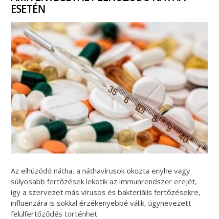
ESETÉN
Az elhúzódó nátha, a náthavírusok okozta enyhe vagy
súlyosabb fertőzések lekötik az immunrendszer erejét,
így a szervezet más vírusos és bakteriális fertőzésekre,
influenzára is sokkal érzékenyebbé válik, úgynevezett
felülfertőződés történhet.