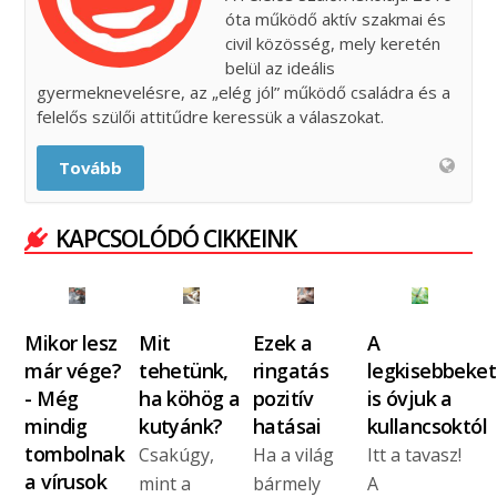
óta működő aktív szakmai és
civil közösség, mely keretén
belül az ideális
gyermeknevelésre, az „elég jól” működő családra és a
felelős szülői attitűdre keressük a válaszokat.
Tovább
KAPCSOLÓDÓ CIKKEINK
Mikor lesz
Mit
Ezek a
A
már vége?
tehetünk,
ringatás
legkisebbeket
- Még
ha köhög a
pozitív
is óvjuk a
mindig
kutyánk?
hatásai
kullancsoktól
tombolnak
Csakúgy,
Ha a világ
Itt a tavasz!
a vírusok
mint a
bármely
A