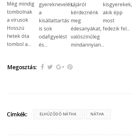
Még mindig
gyereknevelés,
tájáról
kisgyerekek,
tombolnak
a
kérdeznénk
akik épp
a vírusok
kisállattartás
meg
most
Hosszú
is sok
édesanyákat,
fedezik fel…
hetek óta
odafigyelést
valószínűleg
tombol a…
és…
mindannyian…
Megosztás:
Címkék:
ELHÚZÓDÓ NÁTHA
NÁTHA