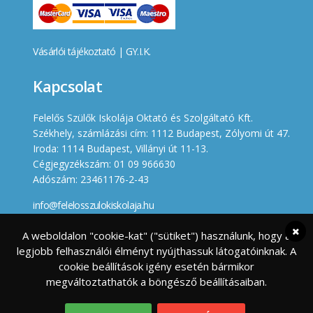
Vásárlói tájékoztató
|
GY.I.K.
Kapcsolat
Felelős Szülők Iskolája Oktató és Szolgáltató Kft.
Székhely, számlázási cím: 1112 Budapest, Zólyomi út 47.
Iroda: 1114 Budapest, Villányi út 11-13.
Cégjegyzékszám: 01 09 966630
Adószám: 23461176-2-43
info@felelosszulokiskolaja.hu
+36 20 358 66 12
A weboldalon "cookie-kat" ("sütiket") használunk, hogy a
legjobb felhasználói élményt nyújthassuk látogatóinknak. A
Készített
cookie beállítások igény esetén bármikor
megváltoztathatók a böngésző beállításaiban.