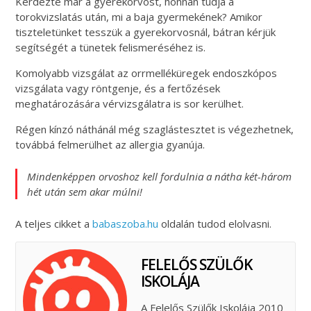
Kérdezte már a gyerekorvost, honnan tudja a
torokvizslatás után, mi a baja gyermekének? Amikor
tiszteletünket tesszük a gyerekorvosnál, bátran kérjük
segítségét a tünetek felismeréséhez is.
Komolyabb vizsgálat az orrmelléküregek endoszkópos
vizsgálata vagy röntgenje, és a fertőzések
meghatározására vérvizsgálatra is sor kerülhet.
Régen kínzó náthánál még szaglástesztet is végezhetnek,
továbbá felmerülhet az allergia gyanúja.
Mindenképpen orvoshoz kell fordulnia a nátha két-három
hét után sem akar múlni!
A teljes cikket a
babaszoba.hu
oldalán tudod elolvasni.
FELELŐS SZÜLŐK
ISKOLÁJA
A Felelős Szülők Iskolája 2010