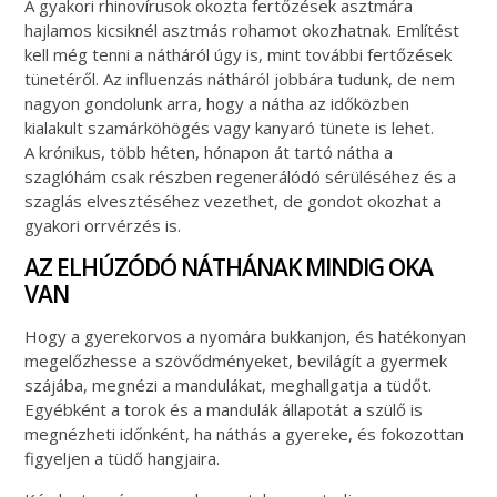
A gyakori rhinovírusok okozta fertőzések asztmára
hajlamos kicsiknél asztmás rohamot okozhatnak. Említést
kell még tenni a nátháról úgy is, mint további fertőzések
tünetéről. Az influenzás nátháról jobbára tudunk, de nem
nagyon gondolunk arra, hogy a nátha az időközben
kialakult szamárköhögés vagy kanyaró tünete is lehet.
A krónikus, több héten, hónapon át tartó nátha a
szaglóhám csak részben regenerálódó sérüléséhez és a
szaglás elvesztéséhez vezethet, de gondot okozhat a
gyakori orrvérzés is.
AZ ELHÚZÓDÓ NÁTHÁNAK MINDIG OKA
VAN
Hogy a gyerekorvos a nyomára bukkanjon, és hatékonyan
megelőzhesse a szövődményeket, bevilágít a gyermek
szájába, megnézi a mandulákat, meghallgatja a tüdőt.
Egyébként a torok és a mandulák állapotát a szülő is
megnézheti időnként, ha náthás a gyereke, és fokozottan
figyeljen a tüdő hangjaira.