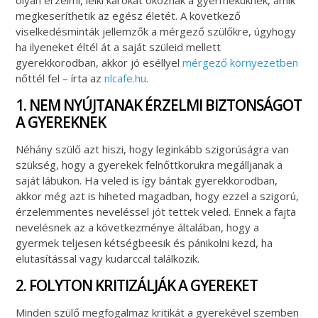
olyan érzelmi, lelki károkat okoznak a gyermeküknek, amik
megkeseríthetik az egész életét. A következő
viselkedésminták jellemzők a mérgező szülőkre, úgyhogy
ha ilyeneket éltél át a saját szüleid mellett
gyerekkorodban, akkor jó eséllyel
mérgező környezetben
nőttél fel – írta az
nlcafe.hu
.
1. NEM NYÚJTANAK ÉRZELMI BIZTONSÁGOT
A GYEREKNEK
Néhány szülő azt hiszi, hogy leginkább szigorúságra van
szükség, hogy a gyerekek felnőttkorukra megálljanak a
saját lábukon. Ha veled is így bántak gyerekkorodban,
akkor még azt is hiheted magadban, hogy ezzel a szigorú,
érzelemmentes neveléssel jót tettek veled. Ennek a fajta
nevelésnek az a következménye általában, hogy a
gyermek teljesen kétségbeesik és pánikolni kezd, ha
elutasítással vagy kudarccal találkozik.
2. FOLYTON KRITIZÁLJÁK A GYEREKET
Minden szülő megfogalmaz kritikát a gyerekével szemben