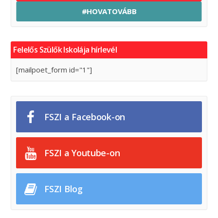
#HOVATOVÁBB
Felelős Szülők Iskolája hírlevél
[mailpoet_form id="1"]
FSZI a Facebook-on
FSZI a Youtube-on
FSZI Blog