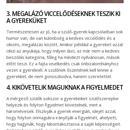
3. MEGALÁZÓ VICCELŐDÉSEKNEK TESZIK KI
A GYEREKÜKET
Természetesen az jó, ha a szülő-gyerek kapcsolatban sok
humor van, de van különbség a kedves viccelődés és a
cikizés, megalázás között. Amikor például a gyereket azzal
cikizi az anyukája, hogy milyen duci, az már nem a kedves
beszólás kategória, főleg ha mindezt nyilvánosan, mások
előtt teszi. Ez a fajta viselkedés csak önbizalomhiányhoz
vezet a gyereknél. A szülőnek őszintének kell lennie a
gyerekkel, de nem gonoszkodva, hanem szeretettel.
4. KIKÖVETELIK MAGUKNAK A FIGYELMEDET
A mérgező szülők sokszor a gyerekeiket szülőszerepbe
helyezik és folyton figyelmet követelnek, mint a
háromévesek. Elszívják a gyerek energiáit, idejét azzal,
hogy folyton önmagukra irányítják a figyelmét, ahelyett,
hogy hagynák, hogy kibontakoztassa a saját képességeit.