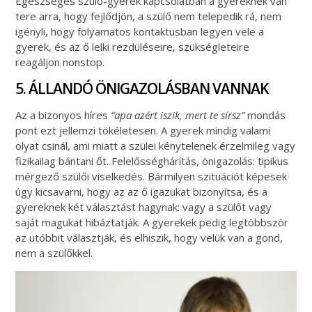
Egészséges szülő-gyerek kapcsolatban a gyereknek van
tere arra, hogy fejlődjön, a szülő nem telepedik rá, nem
igényli, hogy folyamatos kontaktusban legyen vele a
gyerek, és az ő lelki rezdüléseire, szükségleteire
reagáljon nonstop.
5. ÁLLANDÓ ÖNIGAZOLÁSBAN VANNAK
Az a bizonyos híres
“apa azért iszik, mert te sírsz”
mondás
pont ezt jellemzi tökéletesen. A gyerek mindig valami
olyat csinál, ami miatt a szülei kénytelenek érzelmileg vagy
fizikailag bántani őt. Felelősséghárítás, önigazolás: tipikus
mérgező szülői viselkedés. Bármilyen szituációt képesek
úgy kicsavarni, hogy az az ő igazukat bizonyítsa, és a
gyereknek két választást hagynak: vagy a szülőt vagy
saját magukat hibáztatják. A gyerekek pedig legtöbbször
az utóbbit választják, és elhiszik, hogy velük van a gond,
nem a szülőkkel.