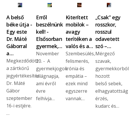
A belső
Erről
Kiterített
„Csak” egy
béke útja -
beszélnünk
mobilok –
rosszkor,
Egy este
kell! -
avagy
rosszul
Dr. Máté
Elsősorban
terítéken a
odavetett
Gáborral
gyermek,…
valós és a…
szó –…
a…
November
Szembesülés,
Mérgező
Megkezdődött
20. - A
felismerés,
szavak,
a zártkörű
gyermekjogok
irónia és
gyermekkorból
jegyértékesítés
világnapja,
empátia –
hozott
Dr. Máté
ami évről
ezek mind
belső sebek,
Gábor
évre
egyszerre
elhagyatottság
szeptember
felhívja…
vannak…
érzés,
16-i estjére.
kudarc és…
…