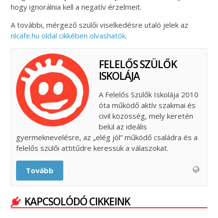
hogy ignorálnia kell a negatív érzelmeit.
A további, mérgező szülői viselkedésre utaló jelek az
nlcafe.hu oldal cikkében olvashatók
.
FELELŐS SZÜLŐK
ISKOLÁJA
A Felelős Szülők Iskolája 2010
óta működő aktív szakmai és
civil közösség, mely keretén
belül az ideális
gyermeknevelésre, az „elég jól” működő családra és a
felelős szülői attitűdre keressük a válaszokat.
Tovább
KAPCSOLÓDÓ CIKKEINK