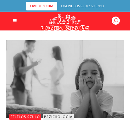
OVIBÓL SULIBA
ONLINE BEISKOLÁZÁSI EXPO
FELELŐS SZÜLŐ
PSZICHOLÓGIA