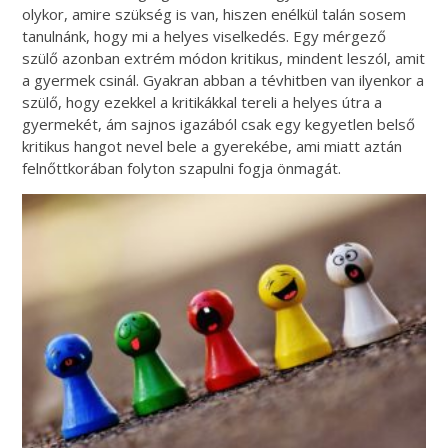
olykor, amire szükség is van, hiszen enélkül talán sosem
tanulnánk, hogy mi a helyes viselkedés. Egy mérgező
szülő azonban extrém módon kritikus, mindent leszól, amit
a gyermek csinál. Gyakran abban a tévhitben van ilyenkor a
szülő, hogy ezekkel a kritikákkal tereli a helyes útra a
gyermekét, ám sajnos igazából csak egy kegyetlen belső
kritikus hangot nevel bele a gyerekébe, ami miatt aztán
felnőttkorában folyton szapulni fogja önmagát.