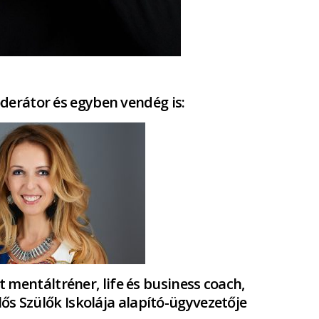
derátor és egyben vendég is:
 mentáltréner, life és business coach,
elős Szülők Iskolája alapító-ügyvezetője