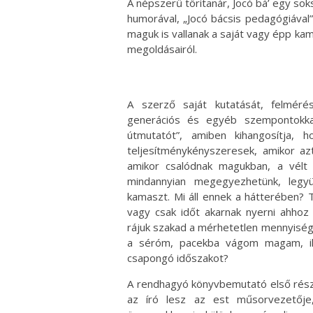
A népszerű töritanár, Jocó bá’ egy sok
humorával, „Jocó bácsis pedagógiával
maguk is vallanak a saját vagy épp ka
megoldásairól.
A szerző saját kutatását, felmérés
generációs és egyéb szempontokkal
útmutatót”, amiben kihangosítja,
teljesítménykényszeresek, amikor azt
amikor csalódnak magukban, a vélt 
mindannyian megegyezhetünk, legy
kamaszt. Mi áll ennek a hátterében? 
vagy csak időt akarnak nyerni ahho
rájuk szakad a mérhetetlen mennyiségű 
a séróm, pacekba vágom magam, ill
csapongó időszakot?
A rendhagyó könyvbemutató első részé
az író lesz az est műsorvezetője,