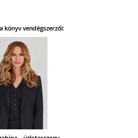
a könyv vendégszerzői:
abina – üzletasszony