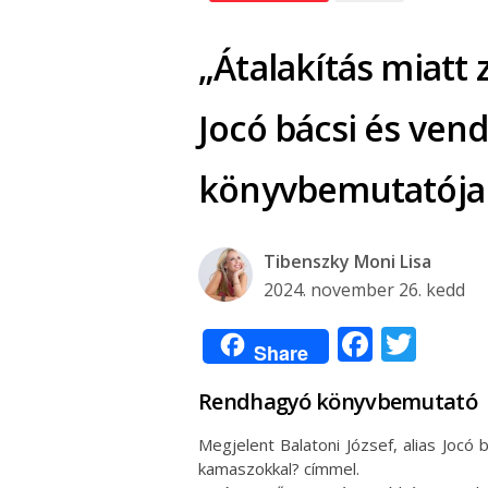
„Átalakítás miatt
Jocó bácsi és ven
könyvbemutatója
Tibenszky Moni Lisa
2024. november 26. kedd
Facebo
Twit
Share
Rendhagyó könyvbemutató
Megjelent Balatoni József, alias Joc
kamaszokkal? címmel.