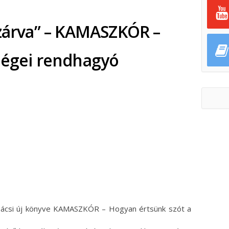
 zárva” – KAMASZKÓR –
dégei rendhagyó
ok
ter
ó bácsi új könyve KAMASZKÓR – Hogyan értsünk szót a