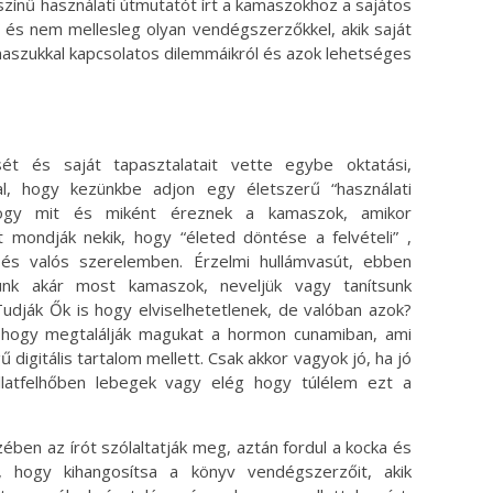
színű használati útmutatót írt a kamaszokhoz a sajátos
” és nem mellesleg olyan vendégszerzőkkel, akik saját
maszukkal kapcsolatos dilemmáikról és azok lehetséges
ét és saját tapasztalatait vette egybe oktatási,
, hogy kezünkbe adjon egy életszerű “használati
 hogy mit és miként éreznek a kamaszok, amikor
 mondják nekik, hogy “életed döntése a felvételi” ,
és valós szerelemben. Érzelmi hullámvasút, ebben
ünk akár most kamaszok, neveljük vagy tanítsunk
Tudják Ők is hogy elviselhetetlenek, de valóban azok?
z hogy megtalálják magukat a hormon cunamiban, ami
digitális tartalom mellett. Csak akkor vagyok jó, ha jó
atfelhőben lebegek vagy elég hogy túlélem ezt a
ben az írót szólaltatják meg, aztán fordul a kocka és
 hogy kihangosítsa a könyv vendégszerzőit, akik