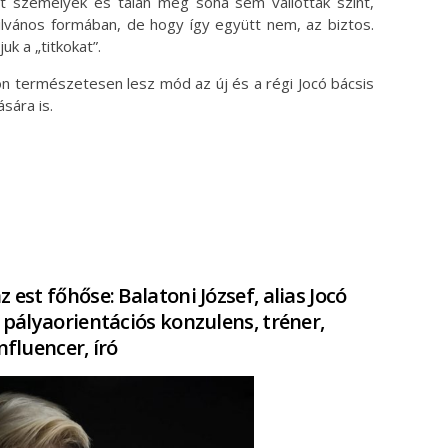
t személyek és talán még soha sem vallottak színt,
ilvános formában, de hogy így együtt nem, az biztos.
k a „titkokat”.
n természetesen lesz mód az új és a régi Jocó bácsis
sára is.
 est főhőse: Balatoni József, alias Jocó
 pályaorientációs konzulens, tréner,
nfluencer, író