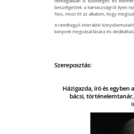
önmagukban is különleges és elismer
beszélgettek a kamaszságról ilyen ny
Nos, most itt az alkalom, hogy megtudju
A rendhagyó interaktív könyvbemutató
könyvek megvásárlására és dedikáltatá
Szereposztás:
Házigazda, író és egyben az
bácsi, történelemtanár,
i