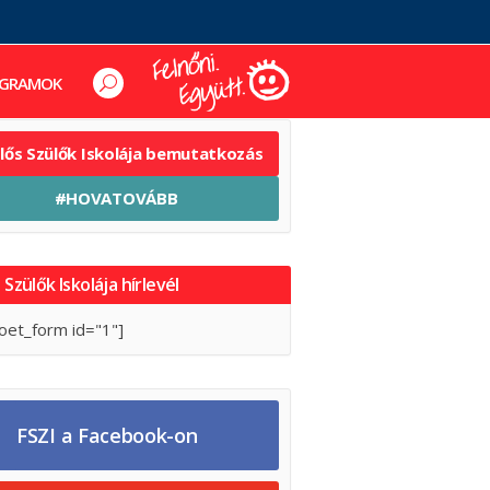
GRAMOK
elős Szülők Iskolája bemutatkozás
#HOVATOVÁBB
 Szülők Iskolája hírlevél
oet_form id="1"]
FSZI a Facebook-on