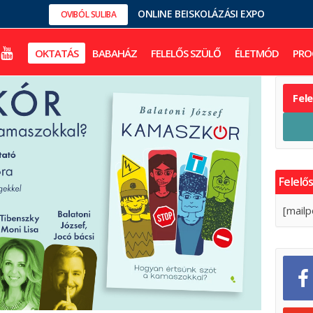
ONLINE BEISKOLÁZÁSI EXPO
OVIBÓL SULIBA
OKTATÁS
BABAHÁZ
FELELŐS SZÜLŐ
ÉLETMÓD
PRO
Fel
Felelős
[mailp