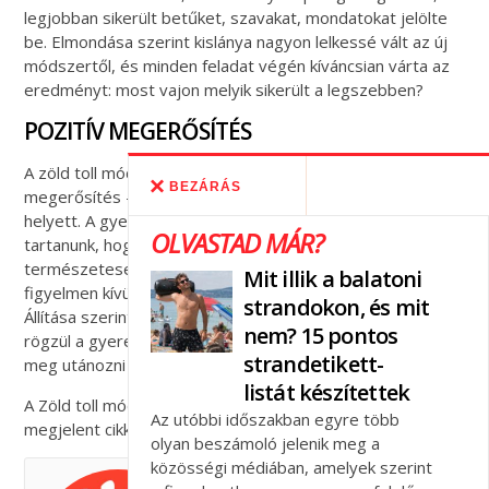
legjobban sikerült betűket, szavakat, mondatokat jelölte
be. Elmondása szerint kislánya nagyon lelkessé vált az új
módszertől, és minden feladat végén kíváncsian várta az
eredményt: most vajon melyik sikerült a legszebben?
POZITÍV MEGERŐSÍTÉS
A zöld toll módszer lényege tehát a dicséret és a pozitív
BEZÁRÁS
megerősítés – a gyengeségek felsorolása és kiemelése
helyett. A gyermekpszichológus szerint nem kell attól
OLVASTAD MÁR?
tartanunk, hogy a hibák így javítatlanul maradnak, és
természetesen nem is az a cél, hogy hagyjuk teljesen
Mit illik a balatoni
figyelmen kívül, ha valami rosszul sikerült.
strandokon, és mit
Állítása szerint a sikerélmény hatására a jó megoldás
nem? 15 pontos
rögzül a gyerekek fejében, így később is azt próbálják
strandetikett-
meg utánozni – úgy tűnik, nagy sikerrel.
listát készítettek
A Zöld toll módszerről bővebben a
csaladinet.hu-
n
Az utóbbi időszakban egyre több
megjelent cikkben olvashatsz!
olyan beszámoló jelenik meg a
közösségi médiában, amelyek szerint