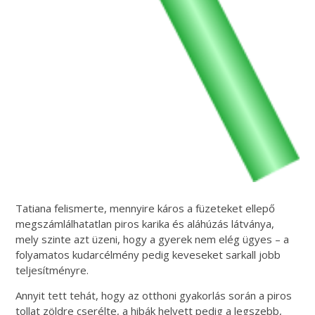
Tatiana felismerte, mennyire káros a füzeteket ellepő
megszámlálhatatlan piros karika és aláhúzás látványa,
mely szinte azt üzeni, hogy a gyerek nem elég ügyes – a
folyamatos kudarcélmény pedig keveseket sarkall jobb
teljesítményre.
Annyit tett tehát, hogy az otthoni gyakorlás során a piros
tollat zöldre cserélte, a hibák helyett pedig a legszebb,