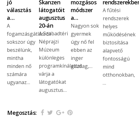
jó
Skanzen
mozgásos
rendszerekbe
választás
látogatóit
módszer
A fűtési
a…
augusztus
a…
rendszerek
20-án
A
Nagyon sok
helyes
A Szabadtéri
fogamzásgátlásról
gyermek
működésének
Néprajzi
sokszor úgy
úgy nő fel
biztosítása
Múzeum
beszélünk,
ebben az
alapvető
különleges
mintha
inger
fontosságú
programkínálattal
minden nő
gazdag,…
mind
várja a
számára
otthonokban,
látogatókat
ugyanaz…
…
augusztus…
Megosztás: