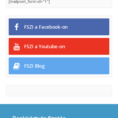
[mailpoet_form id="1"]
FSZI a Facebook-on
FSZI a Youtube-on
FSZI Blog
Bankkártyás fizetés