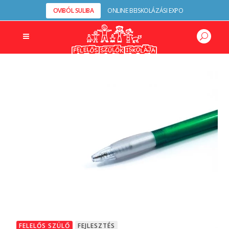
OVIBÓL SULIBA
ONLINE BEISKOLÁZÁSI EXPO
FELELŐS SZÜLŐ
FEJLESZTÉS