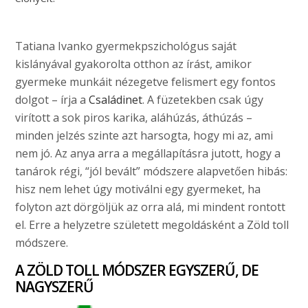
Tatiana Ivanko gyermekpszichológus saját
kislányával gyakorolta otthon az írást, amikor
gyermeke munkáit nézegetve felismert egy fontos
dolgot – írja a
Családinet
. A füzetekben csak úgy
virított a sok piros karika, aláhúzás, áthúzás –
minden jelzés szinte azt harsogta, hogy mi az, ami
nem jó. Az anya arra a megállapításra jutott, hogy a
tanárok régi, “jól bevált” módszere alapvetően hibás:
hisz nem lehet úgy motiválni egy gyermeket, ha
folyton azt dörgöljük az orra alá, mi mindent rontott
el. Erre a helyzetre született megoldásként a Zöld toll
módszere.
A ZÖLD TOLL MÓDSZER EGYSZERŰ, DE
NAGYSZERŰ