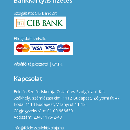
Szolgáltató: CIB Bank Zrt.
Elfogadott kártyák:
Vásárlói tájékoztató
|
GY.I.K.
Kapcsolat
Felelős Szülők Iskolája Oktató és Szolgáltató Kft.
Székhely, számlázási cím: 1112 Budapest, Zólyomi út 47.
Iroda: 1114 Budapest, Villányi út 11-13.
Cégjegyzékszám: 01 09 966630
Adószám: 23461176-2-43
info@felelosszulokiskolaja.hu