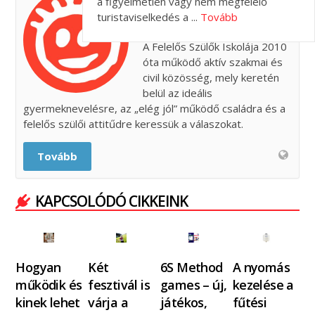
FELELŐS SZÜLŐK
a figyelmetlen vagy nem megfelelő
turistaviselkedés a ...
Tovább
ISKOLÁJA
A Felelős Szülők Iskolája 2010
óta működő aktív szakmai és
civil közösség, mely keretén
belül az ideális
gyermeknevelésre, az „elég jól” működő családra és a
felelős szülői attitűdre keressük a válaszokat.
Tovább
KAPCSOLÓDÓ CIKKEINK
Hogyan
Két
6S Method
A nyomás
működik és
fesztivál is
games – új,
kezelése a
kinek lehet
várja a
játékos,
fűtési