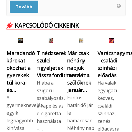
Tovább
KAPCSOLÓDÓ CIKKEINK
Maradandó
Tinédzserek
Már csak
Varázsnagym
károkat
szülei
néhány
- családi
okozhat a
figyeljetek!
napjuk
színházi
gyerekek
Visszafordíthatatlan…
maradt a
előadás
túl korai
szülőknek:
Hiába a
Ha valaki
és…
január…
szigorú
egy igazi
A
Fontos
szabályozás,
kedves,
gyermeknevelés
határidő jár
a vape és az
családi
egyik
le
e-cigaretta
színházi,
legnagyobb
hamarosan.
használata
zenés
kihívása
Néhány nap
–…
előadásra