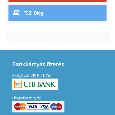
FSZI Blog
Bankkártyás fizetés
Szolgáltató: CIB Bank Zrt.
Elfogadott kártyák: