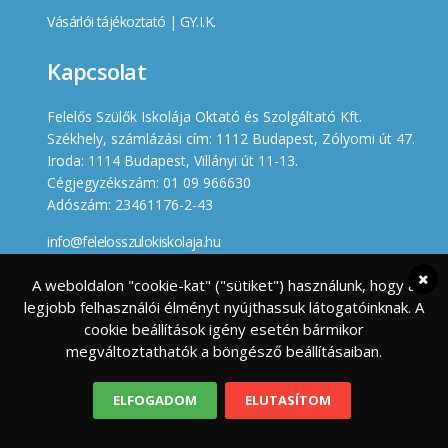
Vásárlói tájékoztató
|
GY.I.K.
Kapcsolat
Felelős Szülők Iskolája Oktató és Szolgáltató Kft.
Székhely, számlázási cím: 1112 Budapest, Zólyomi út 47.
Iroda: 1114 Budapest, Villányi út 11-13.
Cégjegyzékszám: 01 09 966630
Adószám: 23461176-2-43
info@felelosszulokiskolaja.hu
+36 20 358 66 12
A weboldalon "cookie-kat" ("sütiket") használunk, hogy a
legjobb felhasználói élményt nyújthassuk látogatóinknak. A
Készített
cookie beállítások igény esetén bármikor
megváltoztathatók a böngésző beállításaiban.
ELFOGADOM
ELUTASÍTOM