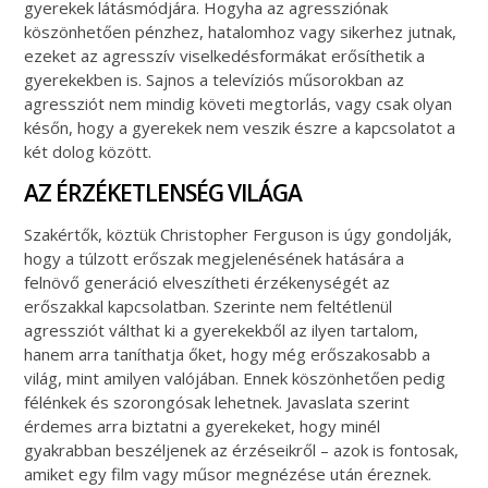
gyerekek látásmódjára. Hogyha az agressziónak
köszönhetően pénzhez, hatalomhoz vagy sikerhez jutnak,
ezeket az agresszív viselkedésformákat erősíthetik a
gyerekekben is. Sajnos a televíziós műsorokban az
agressziót nem mindig követi megtorlás, vagy csak olyan
későn, hogy a gyerekek nem veszik észre a kapcsolatot a
két dolog között.
AZ ÉRZÉKETLENSÉG VILÁGA
Szakértők, köztük Christopher Ferguson is úgy gondolják,
hogy a túlzott erőszak megjelenésének hatására a
felnövő generáció elveszítheti érzékenységét az
erőszakkal kapcsolatban. Szerinte nem feltétlenül
agressziót válthat ki a gyerekekből az ilyen tartalom,
hanem arra taníthatja őket, hogy még erőszakosabb a
világ, mint amilyen valójában. Ennek köszönhetően pedig
félénkek és szorongósak lehetnek. Javaslata szerint
érdemes arra biztatni a gyerekeket, hogy minél
gyakrabban beszéljenek az érzéseikről – azok is fontosak,
amiket egy film vagy műsor megnézése után éreznek.