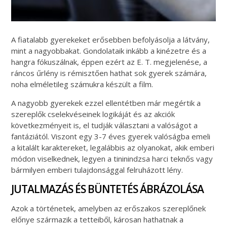
A fiatalabb gyerekeket erősebben befolyásolja a látvány,
mint a nagyobbakat. Gondolataik inkább a kinézetre és a
hangra fókuszálnak, éppen ezért az E. T. megjelenése, a
ráncos űrlény is rémisztően hathat sok gyerek számára,
noha elméletileg számukra készült a film.
A nagyobb gyerekek ezzel ellentétben már megértik a
szereplők cselekvéseinek logikáját és az akciók
következményeit is, el tudják választani a valóságot a
fantáziától. Viszont egy 3-7 éves gyerek valóságba emeli
a kitalált karaktereket, legalábbis az olyanokat, akik emberi
módon viselkednek, legyen a tininindzsa harci teknős vagy
bármilyen emberi tulajdonsággal felruházott lény.
JUTALMAZÁS ÉS BÜNTETÉS ÁBRÁZOLÁSA
Azok a történetek, amelyben az erőszakos szereplőnek
előnye származik a tetteiből, károsan hathatnak a