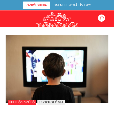
OVIBÓL SULIBA
ONLINE BEISKOLÁZÁSI EXPO
FELELŐS SZÜLŐ
PSZICHOLÓGIA