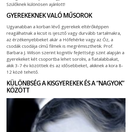
Szülőknek különösen ajánlott!
GYEREKEKNEK VALÓ MŰSOROK
Ugyanabban a korban lévő gyerekek eltérőképpen
reagálhatnak a kicsit is ijesztő vagy durvább tartalmakra,
az érzékenyebbeket akár a Hófehérke vagy az Óz, a
csodák csodája című filmek is megrémiszthetik. Prof.
Barbara J. Wilson szerint kognitív fejlettségi szint alapján a
gyerekeket két csoportba lehet sorolni, a fiatalabbakat,
akik 3-7 év közöttiek és az idősebbeket, akiknek a kora 8-
12 közé tehető.
KÜLÖNBSÉG A KISGYEREKEK ÉS A “NAGYOK”
KÖZÖTT