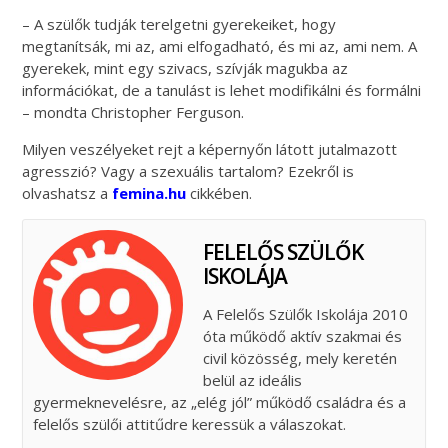
– A szülők tudják terelgetni gyerekeiket, hogy
megtanítsák, mi az, ami elfogadható, és mi az, ami nem. A
gyerekek, mint egy szivacs, szívják magukba az
információkat, de a tanulást is lehet modifikálni és formálni
– mondta Christopher Ferguson.
Milyen veszélyeket rejt a képernyőn látott jutalmazott
agresszió? Vagy a szexuális tartalom? Ezekről is
olvashatsz a
femina.hu
cikkében.
FELELŐS SZÜLŐK
ISKOLÁJA
A Felelős Szülők Iskolája 2010
óta működő aktív szakmai és
civil közösség, mely keretén
belül az ideális
gyermeknevelésre, az „elég jól” működő családra és a
felelős szülői attitűdre keressük a válaszokat.