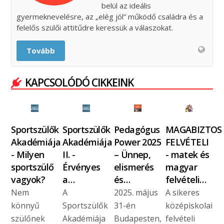
belül az ideális
gyermeknevelésre, az „elég jól” működő családra és a
felelős szülői attitűdre keressük a válaszokat.
Tovább
KAPCSOLÓDÓ CIKKEINK
Sportszülők
Sportszülők
Pedagógus
MAGABIZTOS
Akadémiája
Akadémiája
Power 2025
FELVÉTELI
- Milyen
II. -
– Ünnep,
- matek és
sportszülő
Érvényes
elismerés
magyar
vagyok?
a…
és…
felvételi…
Nem
A
2025. május
A sikeres
könnyű
Sportszülők
31-én
középiskolai
szülőnek
Akadémiája
Budapesten,
felvételi