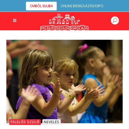
OVIBÓL SULIBA
ONLINE BEISKOLÁZÁSI EXPO
FELELŐS SZÜLŐ
NEVELÉS