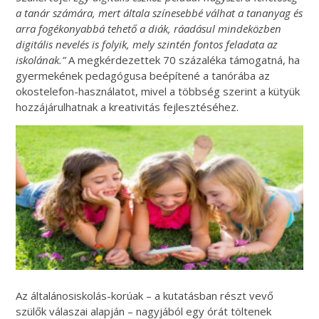
a tanár számára, mert általa színesebbé válhat a tananyag és
arra fogékonyabbá tehető a diák, ráadásul mindeközben
digitális nevelés is folyik, mely szintén fontos feladata az
iskolának.”
A megkérdezettek 70 százaléka támogatná, ha
gyermekének pedagógusa beépítené a tanórába az
okostelefon-használatot, mivel a többség szerint a kütyük
hozzájárulhatnak a kreativitás fejlesztéséhez.
Az általánosiskolás-korúak – a kutatásban részt vevő
szülők válaszai alapján – nagyjából egy órát töltenek