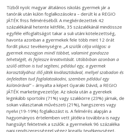
Tízből nyolc magyar általános iskolás gyermek jár a
tanórák után külön foglalkozásokra – derült ki a REGIO
JÁTÉK friss felméréséből. A megkérdezettek 42
százalékánál hetente kétféle, 35 százalékánál mindössze
egyféle elfoglaltságot takar a suli utáni kötelezettség,
havonta azonban a gyermekek fele több mint 12 órát
fordít plusz tevékenységre.
„A szülők célja világos: a
gyermek mozogjon minél többet, valamint gondozza
tehetségét, és fejlessze kreativitását. Utóbbiban azonban a
szülő otthon is tud segíteni, például egy, a gyermek
korosztályához illő játék kiválasztásával, mellyel szabadon és
önfeledten tud foglalatoskodni, szemben például egy
különórával”
– árnyalta a képet Gyaraki Dávid, a REGIO
JÁTÉK marketingvezetője. Az iskola után a gyerekek
leginkább sportolni (71%) vagy szakkörre (23%) járnak, de
sokan választanak művészeti (21%), hangszeres vagy
nyelvi (19-19%) foglalkozást is. A felmérés alapján a
hagyományos értelemben vett játékra továbbra is nagy
hangsúlyt fektetnek a szülők: a gyermekek 96 százaléka
napi rendszerességgel végez kreatív tevékenységet,