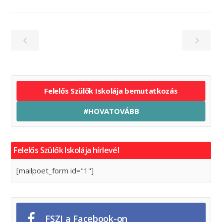
Felelős Szülők Iskolája bemutatkozás
#HOVATOVÁBB
Felelős Szülők Iskolája hírlevél
[mailpoet_form id="1"]
FSZI a Facebook-on