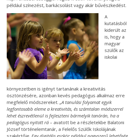
például színezést, barkácsolást vagy akár bűvészkedést.
A
kutatásból
kiderült az
is, hogy a
magyar
szülők az
iskolai
környezetben is igényt tartanának a kreativitás
ösztönzésére, azonban kevés pedagógus alkalmaz erre
megfelelő módszereket.
„A tanulási folyamat egyik
legfontosabb eleme a kreativitás, és számtalan módszerrel
lehet észrevétlenül is fejleszteni bármelyik tanórán, ha a
pedagógus nyitott rá
– avatott be a részletekbe Balatoni
József történelemtanár, a Felelős Szülők Iskolájának
szakértője.
Egy digitális eszköz például nagyszerű lehetőség