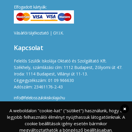
Elfogadott kártyák:
Vásárlói tájékoztató
|
GY.I.K.
Kapcsolat
Felelős Szülők Iskolája Oktató és Szolgáltató Kft.
Székhely, számlázási cím: 1112 Budapest, Zólyomi út 47.
Iroda: 1114 Budapest, Villányi út 11-13.
Cégjegyzékszám: 01 09 966630
Adószám: 23461176-2-43
info@felelosszulokiskolaja.hu
+36 20 358 66 12
A weboldalon "cookie-kat" ("sütiket") használunk, hogy a
legjobb felhasználói élményt nyújthassuk látogatóinknak. A
Készített
cookie beállítások igény esetén bármikor
megváltoztathatók a böngésző beállításaiban.