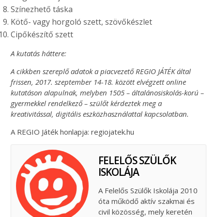
Színezhető táska
Kötő- vagy horgoló szett, szövőkészlet
Cipőkészítő szett
A kutatás háttere:
A cikkben szereplő adatok a piacvezető REGIO JÁTÉK által
frissen, 2017. szeptember 14-18. között elvégzett online
kutatáson alapulnak, melyben 1505 – általánosiskolás-korú –
gyermekkel rendelkező – szülőt kérdeztek meg a
kreativitással, digitális eszközhasználattal kapcsolatban.
A REGIO Játék honlapja: regiojatek.hu
FELELŐS SZÜLŐK
ISKOLÁJA
A Felelős Szülők Iskolája 2010
óta működő aktív szakmai és
civil közösség, mely keretén