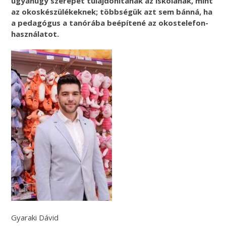
ugyanúgy szerepet tulajdonítanak az iskolának, mint
az okoskészülékeknek; többségük azt sem bánná, ha
a pedagógus a tanórába beépítené az okostelefon-
használatot.
Gyaraki Dávid