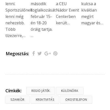
lenni.
második
a CEU
kulcsa a
Sportszülőnek
foglalkozását
Nádor Event
kiválóan
lenni még
február 15-
Centerben
megírt
nehezebb.
én 18-20
került…
magyar és…
Több
óráig tartja.
tízezerre,…
…
Megosztás:
Címkék:
REGIO JÁTÉK
KÜLÖNÓRA
SZAKKÖR
KREATIVITÁS
OKOSTELEFON