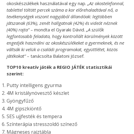
okoskészülékek használatával egy nap.
„Az okostelefonnal,
tablettel töltött percek száma a kor előrehaladtával nő, a
tevékenységek viszont nagyjából állandóak: legtöbben
játszanak (63%), zenét hallgatnak (42%) és videót néznek
(40%) rajta”
– mondta el Gyaraki Dávid.
„A szülők
legfontosabb feladata, hogy kontrollált körülmények között
engedjék használni az okoskészülékeket a gyermeknek, és ne
váltsák ki velük a családi programokat, együttlétet, közös
játékokat”
– tanácsolta Balatoni József.
TOP10 kreatív játék a REGIO JÁTÉK statisztikái
szerint:
Putty intelligens gyurma
4M kristálynövesztő készlet
Gyöngyfűző
4M gipszkiöntő
SES ujjfesték és tempera
Színterápia stresszoldó színező
Mágneses rajztábla