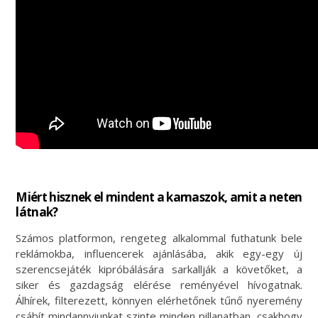
Miért hisznek el mindent a kamaszok, amit a neten
látnak?
Számos platformon, rengeteg alkalommal futhatunk bele
reklámokba, influencerek ajánlásába, akik egy-egy új
szerencsejáték kipróbálására sarkallják a követőket, a
siker és gazdagság elérése reményével hívogatnak.
Álhírek, filterezett, könnyen elérhetőnek tűnő nyeremény
csábít mindannyiunkat szinte minden pillanatban, csakhogy