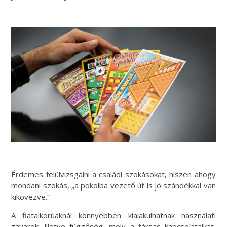
Érdemes felülvizsgálni a családi szokásokat, hiszen ahogy
mondani szokás, „a pokolba vezető út is jó szándékkal van
kikövezve.”
A fiatalkorúaknál könnyebben kialakulhatnak használati
zavarok, illetve függőség, mely a társas kapcsolataikat,