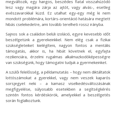
megváltozik, egy hangos, beszédes fiatal visszahúzódó
lesz vagy magára zárja az ajtót, vagy alvás-, esetleg
evészavarokkal küzd. Ez utalhat egy-egy még ki nem
mondott problémára, kortárs-orientáció hatására megtett
hibás cselekedetre, ami tovább terelheti rossz irányba.
Sajnos sok a családon belüli izoláció, egyre kevesebb időt
beszélgetünk a gyerekeinkkel. Nem elég csak a fizikai
szükségleteiket kielégíteni, nagyon fontos a mentális
támogatás, akkor is, ha hibát követnek el, egyfajta
rezilienciára, érzelmi rugalmas alkalmazkodóképességre
van szükségünk, hogy támogatni tudjuk a gyermekeinket.
A szülői felelősség, a példamutatás – hogy nem diktáltatok
lottószámokat a gyerekkel, vagy nem veszek kaparós
sorsjegyet neki – a kamasz viselkedésváltozásának
megfigyelése, súlyosabb esetekben a segítségkérés
szintén fontos kérdéskörök, amelyekkel a beszélgetés
során foglalkoztunk.