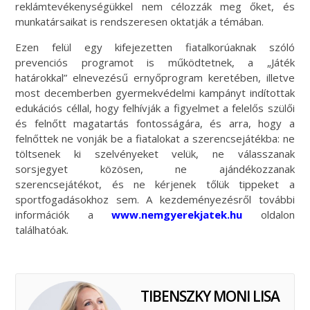
reklámtevékenységükkel nem célozzák meg őket, és
munkatársaikat is rendszeresen oktatják a témában.
Ezen felül egy kifejezetten fiatalkorúaknak szóló
prevenciós programot is működtetnek, a „Játék
határokkal” elnevezésű ernyőprogram keretében, illetve
most decemberben gyermekvédelmi kampányt indítottak
edukációs céllal, hogy felhívják a figyelmet a felelős szülői
és felnőtt magatartás fontosságára, és arra, hogy a
felnőttek ne vonják be a fiatalokat a szerencsejátékba: ne
töltsenek ki szelvényeket velük, ne válasszanak
sorsjegyet közösen, ne ajándékozzanak
szerencsejátékot, és ne kérjenek tőlük tippeket a
sportfogadásokhoz sem. A kezdeményezésről további
információk a
www.nemgyerekjatek.hu
oldalon
találhatóak.
TIBENSZKY MONI LISA