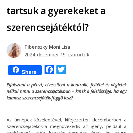
tartsuk a gyerekeket a
szerencsejátéktól?
Tibenszky Moni Lisa
2024. december 19. csütörtök
Facebook
Twitter
Share
Eljátszani a pénzt, elveszíteni a kontrollt, feltétel és végletek
nélkül hinni a szerencsejátékban – kinek a felelőssége, ha egy
kamasz szerencsejáték-függő lesz?
Az ünnepek közeledtével, kifejezetten decemberben a
szerencsejátékokra megnövekedik az igény, például a
szokásosnál több kaparós sorsjegy fogy, és egyre