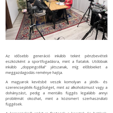
Az idősebb generáció inkább tekint pénzbevételi
eszközként a sportfogadásra, mint a fiatalok. Utóbbiak
inkább „doppingcéllal” játszanak, míg előbbieket a
meggazdagodás reménye hajtja.
A magyarok kevésbé veszik komolyan a játék- és
szerencsejáték-függőséget, mint az alkoholizmust vagy a
dohányzást, pedig a mentális függés legalább annyi
problémát okozhat, mint a közismert szerhasználati
függések.