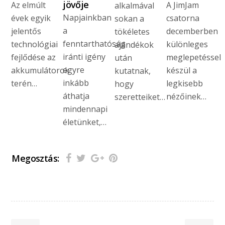
jövője
Az elmúlt
A JimJam
alkalmával
Napjainkban
évek egyik
csatorna
sokan a
a
jelentős
decemberben
tökéletes
fenntarthatóság
technológiai
különleges
ajándékok
iránti igény
fejlődése az
meglepetéssel
után
egyre
akkumulátorok
készül a
kutatnak,
inkább
terén…
legkisebb
hogy
áthatja
nézőinek…
szeretteiket…
mindennapi
életünket,…
Megosztás: