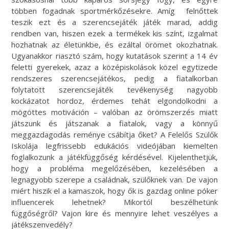
többen fogadnak sportmérkőzésekre. Amíg felnőttek
teszik ezt és a szerencsejáték játék marad, addig
rendben van, hiszen ezek a termékek kis színt, izgalmat
hozhatnak az életünkbe, és ezáltal örömet okozhatnak.
Ugyanakkor riasztó szám, hogy kutatások szerint a 14 év
feletti gyerekek, azaz a középiskolások közel egytizede
rendszeres szerencsejátékos, pedig a fiatalkorban
folytatott szerencsejáték tevékenység nagyobb
kockázatot hordoz, érdemes tehát elgondolkodni a
mögöttes motiváción – valóban az örömszerzés miatt
játszunk és játszanak a fiatalok, vagy a könnyű
meggazdagodás reménye csábítja őket? A Felelős Szülők
Iskolája legfrissebb edukációs videójában kiemelten
foglalkozunk a játékfüggőség kérdésével. Kijelenthetjük,
hogy a probléma megelőzésében, kezelésében a
legnagyobb szerepe a családnak, szülőknek van. De vajon
miért hiszik el a kamaszok, hogy ők is gazdag online póker
influencerek lehetnek? Mikortól beszélhetünk
függőségről? Vajon kire és mennyire lehet veszélyes a
játékszenvedély?