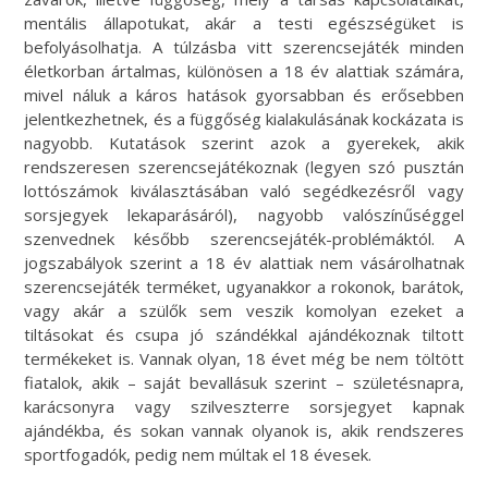
mentális állapotukat, akár a testi egészségüket is
befolyásolhatja. A túlzásba vitt szerencsejáték minden
életkorban ártalmas, különösen a 18 év alattiak számára,
mivel náluk a káros hatások gyorsabban és erősebben
jelentkezhetnek, és a függőség kialakulásának kockázata is
nagyobb. Kutatások szerint azok a gyerekek, akik
rendszeresen szerencsejátékoznak (legyen szó pusztán
lottószámok kiválasztásában való segédkezésről vagy
sorsjegyek lekaparásáról), nagyobb valószínűséggel
szenvednek később szerencsejáték-problémáktól. A
jogszabályok szerint a 18 év alattiak nem vásárolhatnak
szerencsejáték terméket, ugyanakkor a rokonok, barátok,
vagy akár a szülők sem veszik komolyan ezeket a
tiltásokat és csupa jó szándékkal ajándékoznak tiltott
termékeket is. Vannak olyan, 18 évet még be nem töltött
fiatalok, akik – saját bevallásuk szerint – születésnapra,
karácsonyra vagy szilveszterre sorsjegyet kapnak
ajándékba, és sokan vannak olyanok is, akik rendszeres
sportfogadók, pedig nem múltak el 18 évesek.