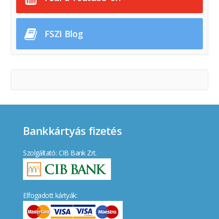
FSZI Blog
Bankkártyás fizetés
Szolgáltató: CIB Bank Zrt.
Elfogadott kártyák: