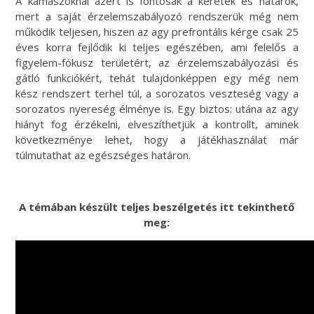
A kamaszoknál azért is fontosak a keretek és határok,
mert a saját érzelemszabályozó rendszerük még nem
működik teljesen, hiszen az agy prefrontális kérge csak 25
éves korra fejlődik ki teljes egészében, ami felelős a
figyelem-fókusz területért, az érzelemszabályozási és
gátló funkciókért, tehát tulajdonképpen egy még nem
kész rendszert terhel túl, a sorozatos veszteség vagy a
sorozatos nyereség élménye is. Egy biztos: utána az agy
hiányt fog érzékelni, elveszíthetjük a kontrollt, aminek
következménye lehet, hogy a játékhasználat már
túlmutathat az egészséges határon.
A témában készült teljes beszélgetés itt tekinthető
meg: