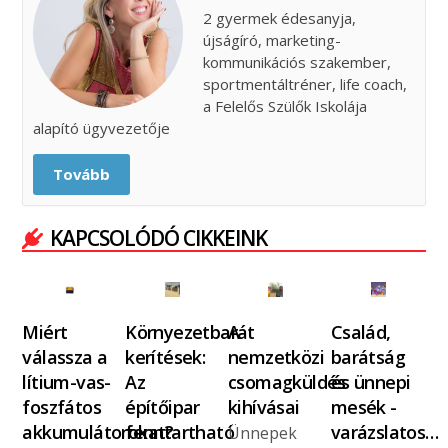
2 gyermek édesanyja,
újságíró, marketing-
kommunikációs szakember,
sportmentáltréner, life coach,
a Felelős Szülők Iskolája
alapító ügyvezetője
Tovább
KAPCSOLÓDÓ CIKKEINK
Miért
Környezetbarát
A
Család,
válassza a
kerítések:
nemzetközi
barátság
lítium-vas-
Az
csomagküldés
és ünnepi
foszfátos
építőipar
kihívásai
mesék -
akkumulátorokat?
fenntartható
varázslatos…
Ünnepek