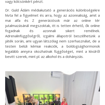
vagy kölcsönkért pénzt.
Dr. Guld Ádám médiakutató a generációs különbségekre
hívta fel a figyelmet és arra, hogy az azonnaliság, amit a
mai alfa és Z generációsok már az online tér
jutalmazásánál megszoktak, itt is tetten érhető, ők online
fogadnak és azonnali sikert remélnek.
Adrenalinfüggőségről, izgalmi állapotról beszélhetünk a
játék során, ami ugyan látszólag nem szerhasználat, de a
testen belüli kémiai reakciók, a boldogsághormonok
legalább annyira okozhatnak függőséget, mint a kívülről
bevitt szerek, mint pl. az alkohol és a dohányzás.