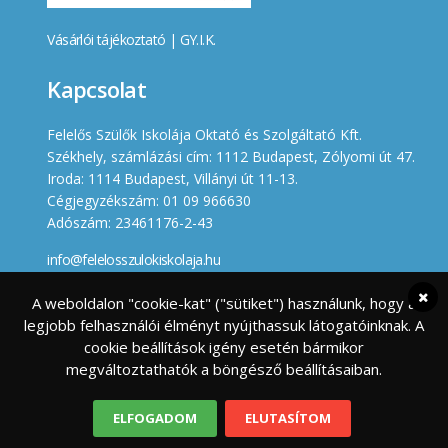
Vásárlói tájékoztató
|
GY.I.K.
Kapcsolat
Felelős Szülők Iskolája Oktató és Szolgáltató Kft.
Székhely, számlázási cím: 1112 Budapest, Zólyomi út 47.
Iroda: 1114 Budapest, Villányi út 11-13.
Cégjegyzékszám: 01 09 966630
Adószám: 23461176-2-43
info@felelosszulokiskolaja.hu
+36 20 358 66 12
A weboldalon "cookie-kat" ("sütiket") használunk, hogy a
legjobb felhasználói élményt nyújthassuk látogatóinknak. A
Készített
cookie beállítások igény esetén bármikor
megváltoztathatók a böngésző beállításaiban.
ELFOGADOM
ELUTASÍTOM