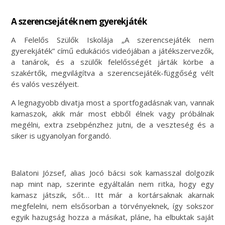
A szerencsejáték nem gyerekjáték
A Felelős Szülők Iskolája „A szerencsejáték nem
gyerekjáték” című edukációs videójában a játékszervezők,
a tanárok, és a szülők felelősségét járták körbe a
szakértők, megvilágítva a szerencsejáték-függőség vélt
és valós veszélyeit.
A legnagyobb divatja most a sportfogadásnak van, vannak
kamaszok, akik már most ebből élnek vagy próbálnak
megélni, extra zsebpénzhez jutni, de a veszteség és a
siker is ugyanolyan forgandó.
Balatoni József, alias Jocó bácsi sok kamasszal dolgozik
nap mint nap, szerinte egyáltalán nem ritka, hogy egy
kamasz játszik, sőt… Itt már a kortársaknak akarnak
megfelelni, nem elsősorban a törvényeknek, így sokszor
egyik hazugság hozza a másikat, pláne, ha elbuktak saját