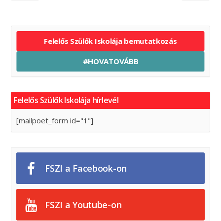
Felelős Szülők Iskolája bemutatkozás
#HOVATOVÁBB
Felelős Szülők Iskolája hírlevél
[mailpoet_form id="1"]
FSZI a Facebook-on
FSZI a Youtube-on