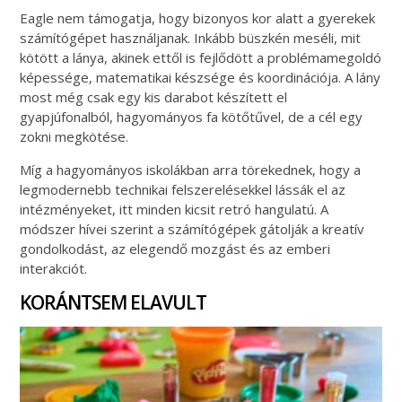
Eagle nem támogatja, hogy bizonyos kor alatt a gyerekek
számítógépet használjanak. Inkább büszkén meséli, mit
kötött a lánya, akinek ettől is fejlődött a problémamegoldó
képessége, matematikai készsége és koordinációja. A lány
most még csak egy kis darabot készített el
gyapjúfonalból, hagyományos fa kötőtűvel, de a cél egy
zokni megkötése.
Míg a hagyományos iskolákban arra törekednek, hogy a
legmodernebb technikai felszerelésekkel lássák el az
intézményeket, itt minden kicsit retró hangulatú. A
módszer hívei szerint a számítógépek gátolják a kreatív
gondolkodást, az elegendő mozgást és az emberi
interakciót.
KORÁNTSEM ELAVULT