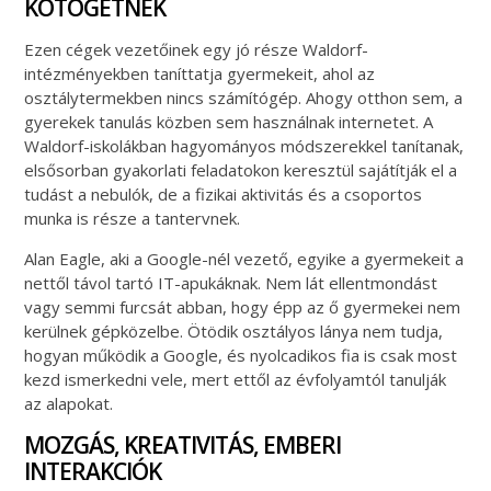
KÖTÖGETNEK
Ezen cégek vezetőinek egy jó része Waldorf-
intézményekben taníttatja gyermekeit, ahol az
osztálytermekben nincs számítógép. Ahogy otthon sem, a
gyerekek tanulás közben sem használnak internetet. A
Waldorf-iskolákban hagyományos módszerekkel tanítanak,
elsősorban gyakorlati feladatokon keresztül sajátítják el a
tudást a nebulók, de a fizikai aktivitás és a csoportos
munka is része a tantervnek.
Alan Eagle, aki a Google-nél vezető, egyike a gyermekeit a
nettől távol tartó IT-apukáknak. Nem lát ellentmondást
vagy semmi furcsát abban, hogy épp az ő gyermekei nem
kerülnek gépközelbe. Ötödik osztályos lánya nem tudja,
hogyan működik a Google, és nyolcadikos fia is csak most
kezd ismerkedni vele, mert ettől az évfolyamtól tanulják
az alapokat.
MOZGÁS, KREATIVITÁS, EMBERI
INTERAKCIÓK