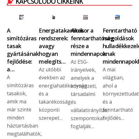
KAPCSOLÓDÓ CIKKEINK
A
Energiatakarékos
Amikor a
Fenntartható
simítózáras
rendszerek:
fenntarthatóság
megoldások
tasak
avagy
része a
hulladékkezel
gyártásának
hogyan
mindennapoknak
a
fejlődése:
melegíts…
mindennapok
Az ESG-
a…
Az utóbbi
A mai
irányelvek,
A
években az
világban,
amelyek a
simítózáras
energiahatékonyság
ahol a
környezeti,
tasakok,
és a
környezettuda
társadalmi
amik ma
takarékosság
és a
és
már szinte
központi
fenntartható
vállalatirányítási
minden
szerepet…
fejlődés…
szempontokat
háztartásban
foglalják…
megtalálhatók,