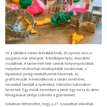
Itt a táblákra színes krétákkal írnak, és nyoma sincs a
nyugaton már elterjedt, érintőképernyős, interaktív
csodáknak. A tantermek tele vannak könyvespolcokkal,
melyeken elsősorban enciklopédiák sorakoznak, a
fapadokon pedig munkafüzetek hevernek, és
grafitceruzák. A másodikosok a tanárt ismételve,
versekkel tanulják a nyelveket, miközben babzsákon
hevernek. Egy másik teremben a tanár egy torta és alma
felvágásával tanítja számolni a gyerekeket.
Sokakban felmerülhet, hogy a 21. században elavultak