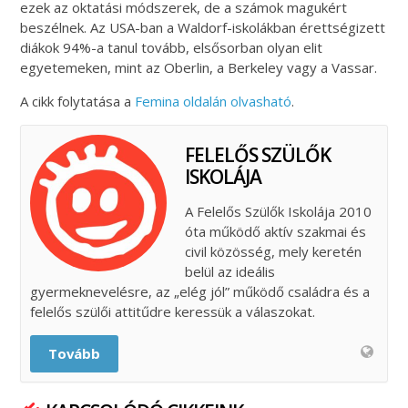
ezek az oktatási módszerek, de a számok magukért
beszélnek. Az USA-ban a Waldorf-iskolákban érettségizett
diákok 94%-a tanul tovább, elsősorban olyan elit
egyetemeken, mint az Oberlin, a Berkeley vagy a Vassar.
A cikk folytatása a
Femina oldalán olvasható
.
FELELŐS SZÜLŐK
ISKOLÁJA
A Felelős Szülők Iskolája 2010
óta működő aktív szakmai és
civil közösség, mely keretén
belül az ideális
gyermeknevelésre, az „elég jól” működő családra és a
felelős szülői attitűdre keressük a válaszokat.
Tovább