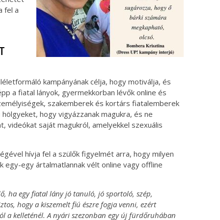
a fel a
T
életformáló kampányának célja, hogy motiválja, és
képp a fiatal lányok, gyermekkorban lévők online és
zemélyiségek, szakemberek és kortárs fiatalemberek
ú hölgyeket, hogy vigyázzanak magukra, és ne
at, videókat saját magukról, amelyekkel szexuális
ével hívja fel a szülők figyelmét arra, hogy milyen
 egy-egy ártalmatlannak vélt online vagy offline
ha egy fiatal lány jó tanuló, jó sportoló, szép,
os, hogy a kiszemelt fiú észre fogja venni, ezért
 a kelleténél. A nyári szezonban egy új fürdőruhában