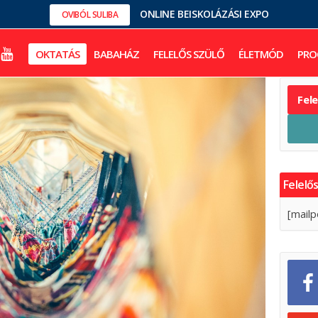
ONLINE BEISKOLÁZÁSI EXPO
OVIBÓL SULIBA
OKTATÁS
BABAHÁZ
FELELŐS SZÜLŐ
ÉLETMÓD
PRO
Fel
Felelős
[mailp