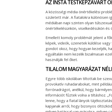
AZ INSTA TESTKÉPZAVART 
A közösségi média önértékelési probl
született már. A fiatalokra különösen i
médiában napi szinten olyan túlszexuali
önértékelésünkön, viselkedésükön és 
Emellett komoly problémát jelent a fők
képek, videók, üzenetek küldése vagy 
gondot okoz, hogy hogyan kezeljék, ha 
egyáltalán nem kezelik bizalmasan eze
használják fel őket.
TILALOM MAGYARÁZAT NÉL
Egyre több iskolában tiltottak be szex
provokatív ruhadarabokat, mint például
forrónadrágot, anélkül, hogy bármilyen
információt fűztek volna a tiltáshoz. „
lenne, hogy a fiatal lányok tájékoztatá
kapjanak arról, hogy bizonyos öltözkö
milyen hatással van másokra, milyen ü