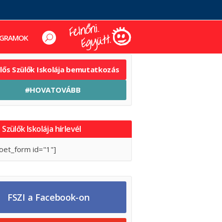
GRAMOK
elős Szülők Iskolája bemutatkozás
#HOVATOVÁBB
 Szülők Iskolája hírlevél
oet_form id="1"]
FSZI a Facebook-on