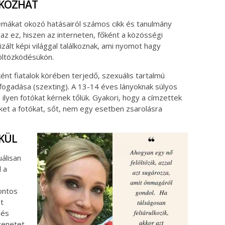
OKOZHAT
émákat okozó hatásairól számos cikk és tanulmány
gaz ez, hiszen az interneten, főként a közösségi
zált képi világgal találkoznak, ami nyomot hagy
öltözködésükön.
ént fiatalok körében terjedő, szexuális tartalmú
fogadása (szexting). A 13-14 éves lányoknak súlyos
ilyen fotókat kérnek tőlük. Gyakori, hogy a címzettek
ket a fotókat, sőt, nem egy esetben zsarolásra
KÜL
uálisan
 a
Fontos
st
dés
zenetet