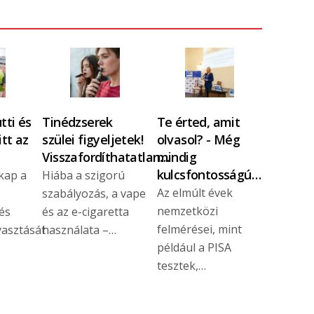
tti és
Tinédzserek
Te érted, amit
itt az
szülei figyeljetek!
olvasol? - Még
Visszafordíthatatlan…
mindig
kulcsfontosságú…
 kap a
Hiába a szigorú
Az elmúlt évek
szabályozás, a vape
nemzetközi
 és
és az e-cigaretta
felmérései, mint
asztását
használata –…
például a PISA
tesztek,…