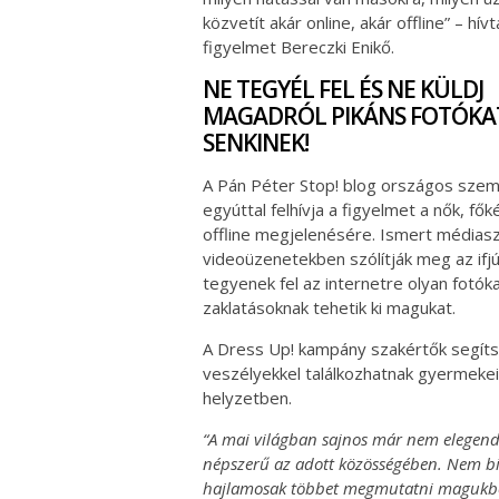
közvetít akár online, akár offline” – hívt
figyelmet Bereczki Enikő.
NE TEGYÉL FEL ÉS NE KÜLDJ
MAGADRÓL PIKÁNS FOTÓKA
SENKINEK!
A Pán Péter Stop! blog országos szeml
egyúttal felhívja a figyelmet a nők, fő
offline megjelenésére. Ismert médias
videoüzenetekben szólítják meg az ifj
tegyenek fel az internetre olyan fotók
zaklatásoknak tehetik ki magukat.
A Dress Up! kampány szakértők segítség
veszélyekkel találkozhatnak gyermekeik
helyzetben.
“A mai világban sajnos már nem elegendő, 
népszerű az adott közösségében. Nem bizt
hajlamosak többet megmutatni magukból