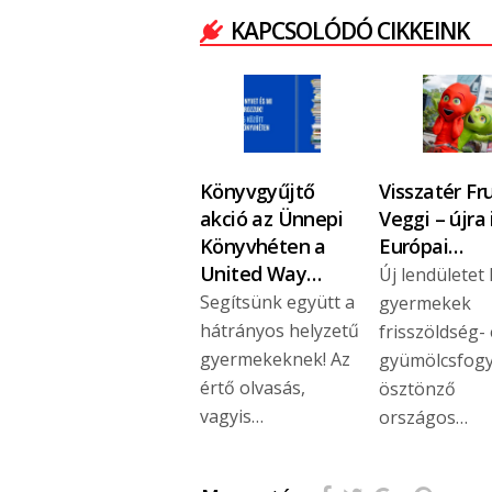
KAPCSOLÓDÓ CIKKEINK
Könyvgyűjtő
Visszatér Fru
akció az Ünnepi
Veggi – újra 
Könyvhéten a
Európai…
United Way…
Új lendületet
Segítsünk együtt a
gyermekek
hátrányos helyzetű
frisszöldség-
gyermekeknek! Az
gyümölcsfogy
értő olvasás,
ösztönző
vagyis…
országos…