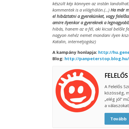
készült kép könnyen az instán landolhat
kommentek is a világhálón.(…)
Ha már m
el hibáztatni a gyerekünket, vagy felelős
amire ilyenkor a gyereknek a legnagyobb
hibás, hanem az a fél, aki kicsal belőle f
nagyon nehéz nemet mondani ilyen kiszol
Katalin, internetjogász)
A kampány honlapja:
http://hu.ge
Blog:
http://panpeterstop.blog.hu
FELELŐS
A Felelős Sz
közösség, m
„elég jól” m
a válaszokat
Tovább