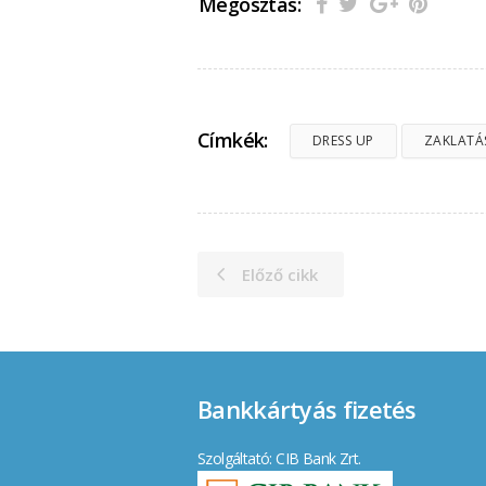
Megosztás:
Címkék:
DRESS UP
ZAKLATÁ
Előző cikk
Bankkártyás fizetés
Szolgáltató: CIB Bank Zrt.