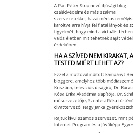
A Pán Péter Stop nevű ifjúsági blog
családvédelmi és más szakmai
szervezetekkel, hazai médiaszemélyi
karöltve arra hívja fel fiatal lányok és s
figyelmét, hogy mind a virtuális térben
valós életben mit tehetnek saját véde
érdekében.
HA A SZÍVED NEM KIRAKAT, 
TESTED MIÉRT LEHET AZ?
Ezzel a mottóval indított kampányt Bere
bloggere, amelyhez több médiaszemél
Krisztina, televíziós újságíró, Dr. Bara
Kósa Erika Akadémia alapítója, Dr. Sch
műsorvezetője, Szentesi Réka történész
divattervező, Nagy Janka gyerekpszich
Rajtuk kívül számos szervezet, mint p
Internet Program és a Jövőképp Egyes