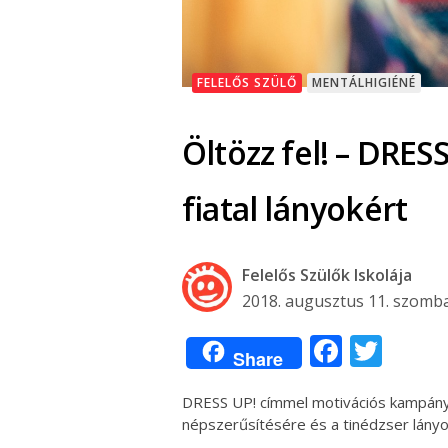
FELELŐS SZÜLŐ
MENTÁLHIGIÉNÉ
Öltözz fel! – DRES
fiatal lányokért
Felelős Szülők Iskolája
2018. augusztus 11. szomb
Facebo
Twit
Share
DRESS UP! címmel motivációs kampány
népszerűsítésére és a tinédzser lány