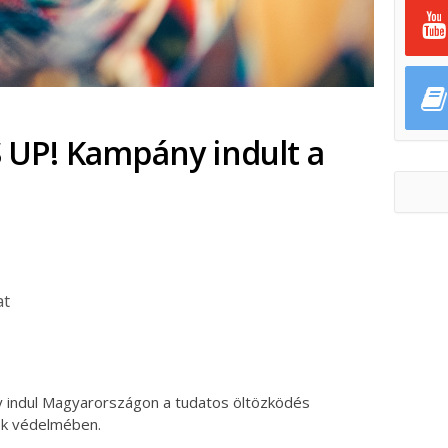
S UP! Kampány indult a
at
ok
ter
 indul Magyarországon a tudatos öltözködés
ok védelmében.