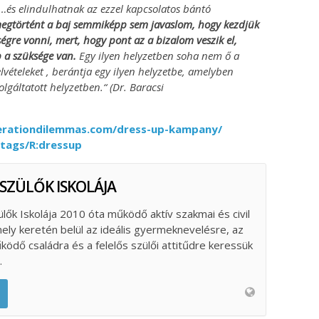
…és elindulhatnak az ezzel kapcsolatos bántó
egtörtént a baj semmiképp sem javaslom, hogy kezdjük
ségre vonni, mert, hogy pont az a bizalom veszik el,
 a szüksége van.
Egy ilyen helyzetben soha nem ő a
elvételeket , berántja egy ilyen helyzetbe, amelyben
gáltatott helyzetben.“ (Dr. Baracsi
nerationdilemmas.com/dress-up-kampany/
/tags/R:dressup
 SZÜLŐK ISKOLÁJA
ülők Iskolája 2010 óta működő aktív szakmai és civil
ely keretén belül az ideális gyermeknevelésre, az
űködő családra és a felelős szülői attitűdre keressük
.