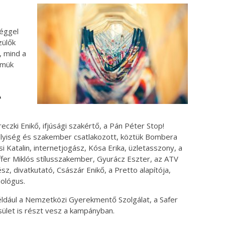
séggel
zülők
, mind a
lmük
A
czki Enikő, ifjúsági szakértő, a Pán Péter Stop!
yiség és szakember csatlakozott, köztük Bombera
csi Katalin, internetjogász, Kósa Erika, üzletasszony, a
iffer Miklós stílusszakember, Gyurácz Eszter, az ATV
, divatkutató, Császár Enikő, a Pretto alapítója,
ológus.
éldául a Nemzetközi Gyerekmentő Szolgálat, a Safer
ület is részt vesz a kampányban.