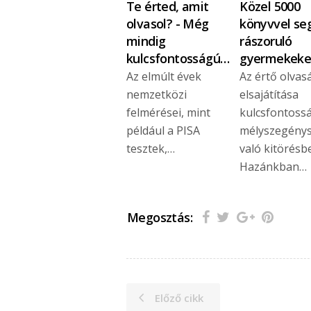
Te érted, amit
Közel 5000
olvasol? - Még
könyvvel seg
mindig
rászoruló
kulcsfontosságú…
gyermekeke
Az elmúlt évek
Az értő olvas
nemzetközi
elsajátítása
felmérései, mint
kulcsfontoss
például a PISA
mélyszegény
tesztek,…
való kitörésb
Hazánkban…
Megosztás:
Előző cikk