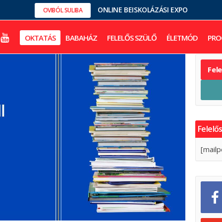
ONLINE BEISKOLÁZÁSI EXPO
OVIBÓL SULIBA
OKTATÁS
BABAHÁZ
FELELŐS SZÜLŐ
ÉLETMÓD
PRO
Fel
Felelős
[mailp