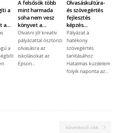
A felsősök több
Olvasáskultúra-
íti a
mint harmada
és szövegértés
soha nem vesz
fejlesztés
t a…
könyvet a…
képzés…
ás
Olvasni jó! kreatív
Pályázat a
pályázattal ösztönzi
hatékony
ágú a
olvasásra az
szövegértés
ségből
iskolásokat az
tanításához
en
Epson…
Hatalmas küzdelem
folyik naponta az…
Következő cikk