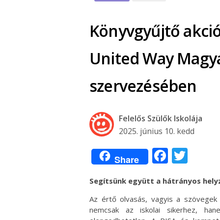
Könyvgyűjtő akci
United Way Magya
szervezésében
Felelős Szülők Iskolája
2025. június 10. kedd
Facebo
Twit
Share
Segítsünk együtt a hátrányos hel
Az értő olvasás, vagyis a szövege
nemcsak az iskolai sikerhez, han