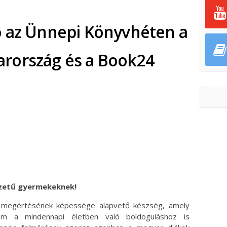
ó az Ünnepi Könyvhéten a
rország és a Book24
ok
ter
yzetű gyermekeknek!
k megértésének képessége alapvető készség, amely
em a mindennapi életben való boldoguláshoz is