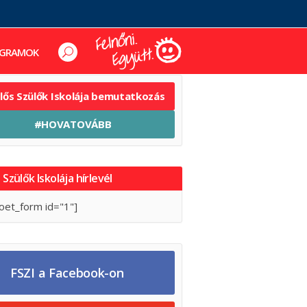
GRAMOK
elős Szülők Iskolája bemutatkozás
#HOVATOVÁBB
 Szülők Iskolája hírlevél
oet_form id="1"]
FSZI a Facebook-on