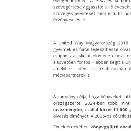
elengedhetetlen. A PISA és kompet
szövegértése aggasztó: a 15 évesek 25
szövegek jelentését nem érti. Ez hos
érvényesülést is.
A United Way Magyarország 2018 ót
gyermek és fiatal fejleszthesse olva
csupán az iskolai előmenetelhez, d
alapvetően fontos – ebben segít a U
amelyhez idén is csatlakozhatna
médiapartnerek is.
A kampány célja, hogy könyveket jutt
országszerte. 2024-ben több min
intézménybe
, ezáltal
közel 11.000
olvasás élményét. A 2025-ös célunk:
s
Ennek érdekében
könyvgyűjtő akci