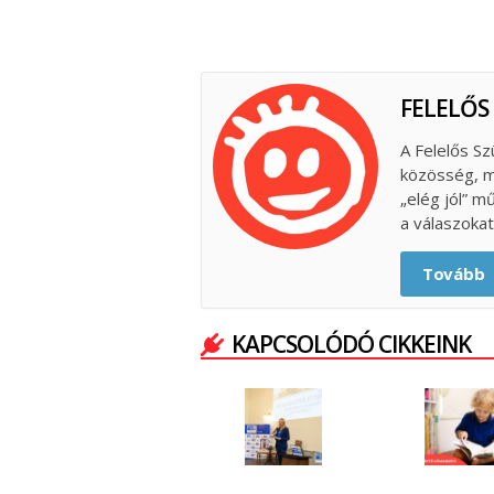
FELELŐS
A Felelős Sz
közösség, m
„elég jól” m
a válaszokat
Tovább
KAPCSOLÓDÓ CIKKEINK