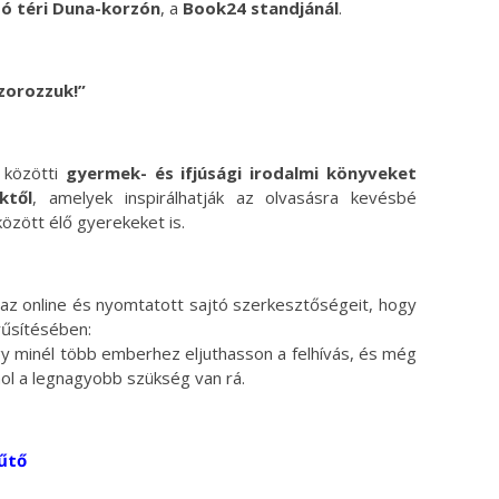
ó téri Duna-korzón
, a
Book24 standjánál
.
zorozzuk!”
 közötti
gyermek- és ifjúsági irodalmi könyveket
ktől
, amelyek inspirálhatják az olvasásra kevésbé
özött élő gyerekeket is.
az online és nyomtatott sajtó szerkesztőségeit, hogy
űsítésében:
gy minél több emberhez eljuthasson a felhívás, és még
hol a legnagyobb szükség van rá.
űtő