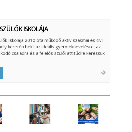
 SZÜLŐK ISKOLÁJA
ülők Iskolája 2010 óta működő aktív szakmai és civil
ely keretén belül az ideális gyermeknevelésre, az
űködő családra és a felelős szülői attitűdre keressük
.