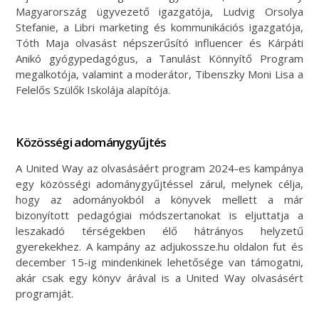
Magyarország ügyvezető igazgatója, Ludvig Orsolya
Stefanie, a Libri marketing és kommunikációs igazgatója,
Tóth Maja olvasást népszerűsító influencer és Kárpáti
Anikó gyógypedagógus, a Tanulást Könnyítő Program
megalkotója, valamint a moderátor, Tibenszky Moni Lisa a
Felelős Szülők Iskolája alapítója.
Közösségi adománygyűjtés
A United Way az olvasásáért program 2024-es kampánya
egy közösségi adománygyűjtéssel zárul, melynek célja,
hogy az adományokból a könyvek mellett a már
bizonyított pedagógiai módszertanokat is eljuttatja a
leszakadó térségekben élő hátrányos helyzetű
gyerekekhez. A kampány az adjukossze.hu oldalon fut és
december 15-ig mindenkinek lehetősége van támogatni,
akár csak egy könyv árával is a United Way olvasásért
programját.