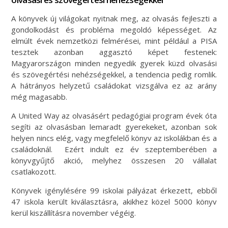
A könyvek új világokat nyitnak meg, az olvasás fejleszti a
gondolkodást és probléma megoldó képességet. Az
elmúlt évek nemzetközi felmérései, mint például a PISA
tesztek azonban aggasztó képet festenek:
Magyarországon minden negyedik gyerek küzd olvasási
és szövegértési nehézségekkel, a tendencia pedig romlik.
A hátrányos helyzetű családokat vizsgálva ez az arány
még magasabb.
A United Way az olvasásért pedagógiai program évek óta
segíti az olvasásban lemaradt gyerekeket, azonban sok
helyen nincs elég, vagy megfelelő könyv az iskolákban és a
családoknál. Ezért indult ez év szeptemberében a
könyvgyűjtő akció, melyhez összesen 20 vállalat
csatlakozott.
Könyvek igénylésére 99 iskolai pályázat érkezett, ebből
47 iskola került kiválasztásra, akikhez közel 5000 könyv
kerül kiszállításra november végéig.