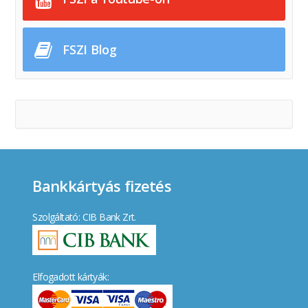
FSZI Blog
Bankkártyás fizetés
Szolgáltató: CIB Bank Zrt.
Elfogadott kártyák: