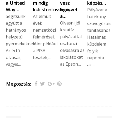
a United
mindig
vesz
képzés…
Way…
kulcsfontosságú…
könyvet
Pályázat a
a…
Segítsünk
Az elmúlt
hatékony
Olvasni jó!
együtt a
évek
szövegértés
kreatív
hátrányos
nemzetközi
tanításához
pályázattal
helyzetű
felmérései,
Hatalmas
ösztönzi
gyermekeknek!
mint például
küzdelem
olvasásra az
Az értő
a PISA
folyik
iskolásokat
olvasás,
tesztek,…
naponta
az Epson…
vagyis…
az…
Megosztás: