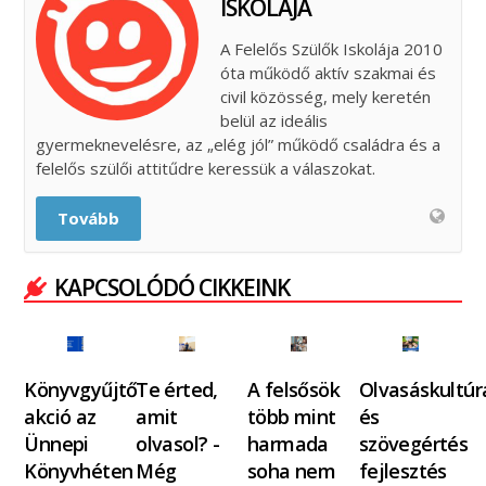
ISKOLÁJA
A Felelős Szülők Iskolája 2010
óta működő aktív szakmai és
civil közösség, mely keretén
belül az ideális
gyermeknevelésre, az „elég jól” működő családra és a
felelős szülői attitűdre keressük a válaszokat.
Tovább
KAPCSOLÓDÓ CIKKEINK
Könyvgyűjtő
Te érted,
A felsősök
Olvasáskultúr
akció az
amit
több mint
és
Ünnepi
olvasol? -
harmada
szövegértés
Könyvhéten
Még
soha nem
fejlesztés