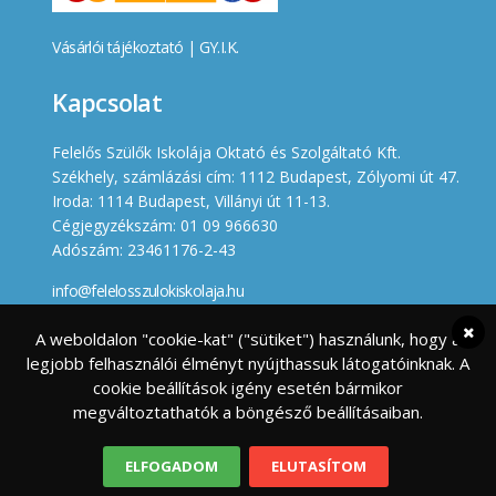
Vásárlói tájékoztató
|
GY.I.K.
Kapcsolat
Felelős Szülők Iskolája Oktató és Szolgáltató Kft.
Székhely, számlázási cím: 1112 Budapest, Zólyomi út 47.
Iroda: 1114 Budapest, Villányi út 11-13.
Cégjegyzékszám: 01 09 966630
Adószám: 23461176-2-43
info@felelosszulokiskolaja.hu
+36 20 358 66 12
A weboldalon "cookie-kat" ("sütiket") használunk, hogy a
legjobb felhasználói élményt nyújthassuk látogatóinknak. A
Készített
cookie beállítások igény esetén bármikor
megváltoztathatók a böngésző beállításaiban.
ELFOGADOM
ELUTASÍTOM