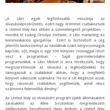
„A Libri egyik legfontosabb missziója az
olvasásnépszerűsítés, ezért nagy örömmel csatlakoztunk
a United Way-hez ebben a szívmelengető projektben –
mondta el Ludvig Orsolya Stefanie, a Libri marketing és
kommunikációs igazgatója. Ezért is biztosított a cég
jelentős kedvezményt az iskoláknak szánt könyvcsomagok
kapcsán, sőt, maga is egy 100 könyves csomaggal részt
vesz a programban. – Saját gyermekirodalmi
programunkkal, a Libri Minivel is arra törekszünk, hogy
megszerettessük az olvasást a legkisebbekkel, és
támogassuk a családokat abban, hogy a megfelelő
könyvet válasszák számukra. Ha ez a cél kiegészül azzal,
hogy rászoruló családokon segíthetünk, annál nincs
számomra felemelőbb élmény.”
Az United Way az olvasásért program újabb állomásaként
zárásaként az Allee Scrutonban megrendezett
tájékoztatón beszélgetett Nagy Andrea, a United Way