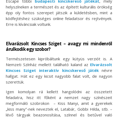
Escape többi
budapesti kincskereső játékát
, mely
helyszíneken a természet és az épített kulturális örökség
épp oly fontos szerepet játszik a küldetésben, mint a
kódfejtéshez szükséges online feladatsor és rejtvények.
Erre is kíváncsiak voltunk.
Elvarázsolt Kincses Sziget – avagy mi mindenről
árulkodik egy szobor?
Természetesen kipróbáltunk egy kütyüs verziót is. A
Nemzeti Színház mellett található kaland az
Elvarázsolt
Kincses Sziget
interaktív kincskereső játék
névre
hallgat. Hát ez egy kicsit nagyobb falat volt, de nagyon
szerettük.
Igen komolyan rá kellett hangolódni az összetett
feladatra, hisz itt főként a nemzet nagy színészeit
megformáló szobrokon – Kiss Manyi, amit a gyerekek
„kiss many”-nek neveztek el, Latabár, Gobbi Hilda, stb. –
lévő tárgyak beazonosítása, színnel és betűvel való