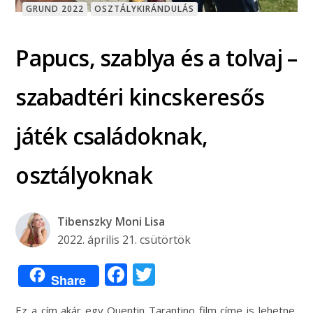
GRUND 2022
OSZTÁLYKIRÁNDULÁS
Papucs, szablya és a tolvaj –
szabadtéri kincskeresős
játék családoknak,
osztályoknak
Tibenszky Moni Lisa
2022. április 21. csütörtök
Facebook
Twitter
Share
Ez a cím akár egy Quentin Tarantino film címe is lehetne,