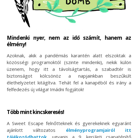
Mindenki nyer, nem az idő számít, hanem az
élmény!
Azoknak, akik a pandémiás karantén alatt elszoktak a
közösségi programoktól (szinte mindenki), nekik külön
üzenem, hogy itt a távolságtartás, a szabadtér is
biztonságot kölcsönöz a napjainkban beszűkült
élethelyzetet kitágítva. Tehát fel a kanapéból és irány a
felfedezés új világa! Imádni fogjátok!
Több mint kincskeresés!
A Sweet Escape felnőtteknek és gyerekeknek egyaránt
ajánlott változatos
élményprogramjairól itt
tájékozódhattok
, ugyanis a 9. kerületi csapatépítő