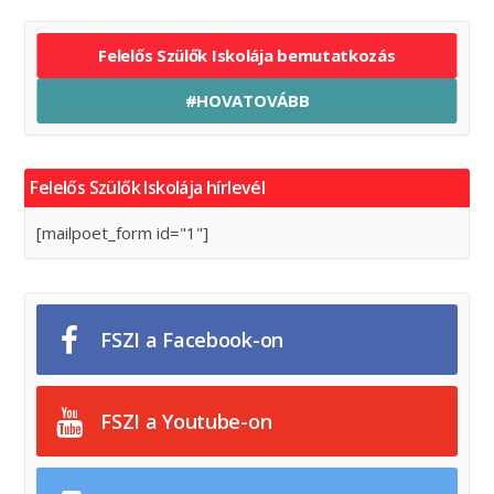
Felelős Szülők Iskolája bemutatkozás
#HOVATOVÁBB
Felelős Szülők Iskolája hírlevél
[mailpoet_form id="1"]
FSZI a Facebook-on
FSZI a Youtube-on