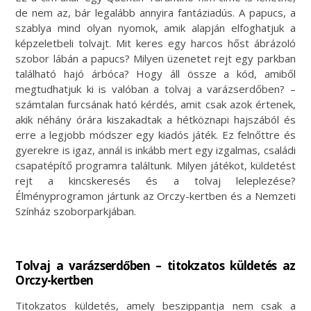
de nem az, bár legalább annyira fantáziadús. A papucs, a
szablya mind olyan nyomok, amik alapján elfoghatjuk a
képzeletbeli tolvajt. Mit keres egy harcos hőst ábrázoló
szobor lábán a papucs? Milyen üzenetet rejt egy parkban
található hajó árbóca? Hogy áll össze a kód, amiből
megtudhatjuk ki is valóban a tolvaj a varázserdőben? –
számtalan furcsának ható kérdés, amit csak azok értenek,
akik néhány órára kiszakadtak a hétköznapi hajszából és
erre a legjobb módszer egy kiadós játék. Ez felnőttre és
gyerekre is igaz, annál is inkább mert egy izgalmas, családi
csapatépítő programra találtunk. Milyen játékot, küldetést
rejt a kincskeresés és a tolvaj leleplezése?
Élményprogramon jártunk az Orczy-kertben és a Nemzeti
Színház szoborparkjában.
Tolvaj a varázserdőben – titokzatos küldetés az
Orczy-kertben
Titokzatos küldetés, amely beszippantja nem csak a