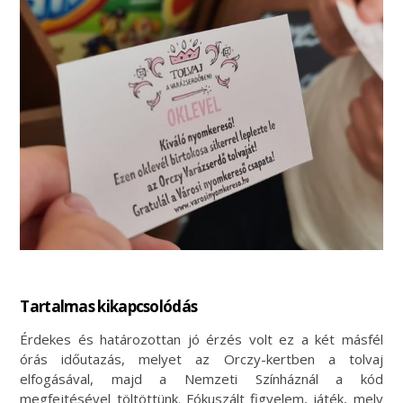
Tartalmas kikapcsolódás
Érdekes és határozottan jó érzés volt ez a két másfél
órás időutazás, melyet az Orczy-kertben a tolvaj
elfogásával, majd a Nemzeti Színháznál a kód
megfejtésével töltöttünk. Fókuszált figyelem, játék, mely