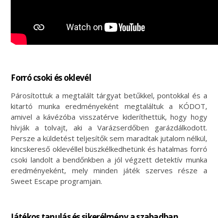
Forró csoki és oklevél
Párosítottuk a megtalált tárgyat betűkkel, pontokkal és a
kitartó munka eredményeként megtaláltuk a KÓDOT,
amivel a kávézóba visszatérve kideríthettük, hogy hogy
hívják a tolvajt, aki a Varázserdőben garázdálkodott.
Persze a küldetést teljesítők sem maradtak jutalom nélkül,
kincskereső oklevéllel büszkélkedhetünk és hatalmas forró
csoki landolt a bendőnkben a jól végzett detektív munka
eredményeként, mely minden játék szerves része a
Sweet Escape programjain.
Játékos tanulás és sikerélmény a szabadban