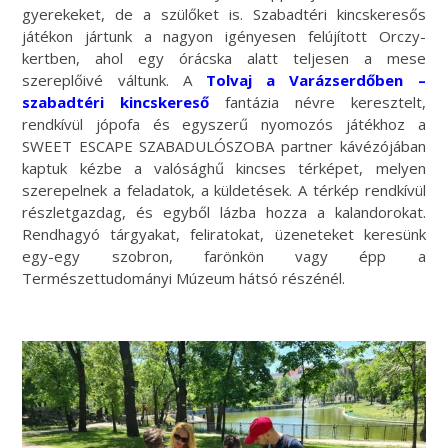
gyerekeket, de a szülőket is. Szabadtéri kincskeresős
játékon jártunk a nagyon igényesen felújított Orczy-
kertben, ahol egy órácska alatt teljesen a mese
szereplőivé váltunk. A
Tolvaj a Varázserdőben –
szabadtéri kincskereső
fantázia névre keresztelt,
rendkívül jópofa és egyszerű nyomozós játékhoz a
SWEET ESCAPE SZABADULÓSZOBA partner kávézójában
kaptuk kézbe a valósághű kincses térképet, melyen
szerepelnek a feladatok, a küldetések. A térkép rendkívül
részletgazdag, és egyből lázba hozza a kalandorokat.
Rendhagyó tárgyakat, feliratokat, üzeneteket keresünk
egy-egy szobron, farönkön vagy épp a
Természettudományi Múzeum hátsó részénél.