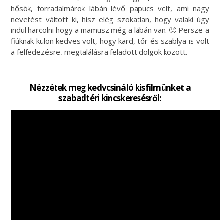
hősök, forradalmárok lábán lévő papucs volt, ami nagy
nevetést váltott ki, hisz elég szokatlan, hogy valaki úgy
indul harcolni hogy a mamusz még a lábán van. 🙂 Persze a
fiúknak külön kedves volt, hogy kard, tőr és szablya is volt
a felfedezésre, megtalálásra feladott dolgok között.
Nézzétek meg kedvcsináló kisfilmünket a
szabadtéri kincskeresésről: