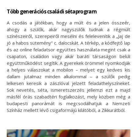
Több generációs családi sétaprogram
A csodás a játékban, hogy a múlt és a jelen összeér,
ahogy a szülők, akár nagyszülők tudnak a régmúlt
színészeiről, szerepeiről mesélni és felelevenítik a „Jaj de
jó a habos sütemény” c. dalocskát. A térkép, a kódfejtő lap
és az online feladatsor együttes használata megint csak a
csapaton, családon vagy akár baráti társaságon belüli
együttműködést segítik. A gyerekek örömmel nyomkodják
a helyes válaszokat a mobilon – melyet egy kedves kis
dallam jutalmaz minden alkalommal – a szülők pedig
lelkesen keresik a zászlóval jelzett feladathelyszíneket.
Sok nevetés, séta, ismeretszerzés jellemzi ezt a majd
másfél órás szabadtéri foglalkozást, mely közben még a
budapesti panorámát is megcsodálhatjuk a Nemzeti
Színház mellett lévő csigaformájú kilátóból, a Zikkurátból.