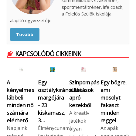
kommunikációs szakember,
sportmentáltréner, life coach,
a Felelős Szülők Iskolája
alapító ügyvezetője
Tovább
KAPCSOLÓDÓ CIKKEINK
A
Egy
Színpompás
Egy bögre,
kényelmes
osztálykirándulás
alkotások
ami
lábbeli
margójára
apró
mosolyt
minden nő
- 23
kezekből
fakaszt
számára
kiskamasz,
minden
A kreatív
elérhető
3…
reggel
játékok
Napjaink
Élménycunami,
Az apák
olyan
rohanó
így tudnám
napja remek