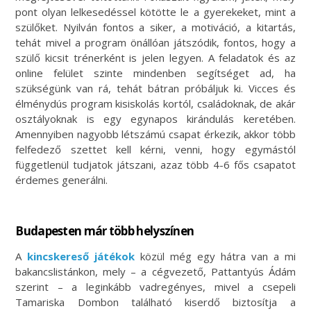
pont olyan lelkesedéssel kötötte le a gyerekeket, mint a
szülőket. Nyilván fontos a siker, a motiváció, a kitartás,
tehát mivel a program önállóan játszódik, fontos, hogy a
szülő kicsit trénerként is jelen legyen. A feladatok és az
online felület szinte mindenben segítséget ad, ha
szükségünk van rá, tehát bátran próbáljuk ki. Vicces és
élménydús program kisiskolás kortól, családoknak, de akár
osztályoknak is egy egynapos kirándulás keretében.
Amennyiben nagyobb létszámú csapat érkezik, akkor több
felfedező szettet kell kérni, venni, hogy egymástól
függetlenül tudjatok játszani, azaz több 4-6 fős csapatot
érdemes generálni.
Budapesten már több helyszínen
A
kincskereső játékok
közül még egy hátra van a mi
bakancslistánkon, mely – a cégvezető, Pattantyús Ádám
szerint – a leginkább vadregényes, mivel a csepeli
Tamariska Dombon található kiserdő biztosítja a