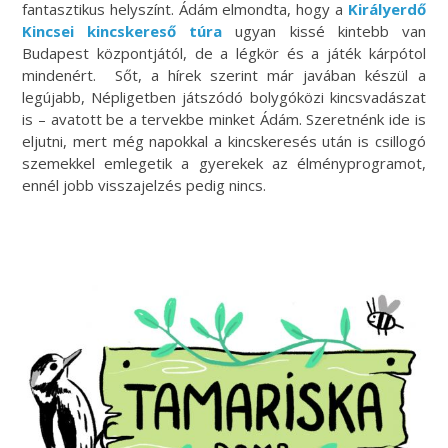
fantasztikus helyszínt. Ádám elmondta, hogy a
Királyerdő
Kincsei kincskereső túra
ugyan kissé kintebb van
Budapest központjától, de a légkör és a játék kárpótol
mindenért. Sőt, a hírek szerint már javában készül a
legújabb, Népligetben játszódó bolygóközi kincsvadászat
is – avatott be a tervekbe minket Ádám. Szeretnénk ide is
eljutni, mert még napokkal a kincskeresés után is csillogó
szemekkel emlegetik a gyerekek az élményprogramot,
ennél jobb visszajelzés pedig nincs.