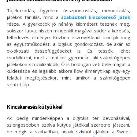
Tájékozódás, figyelem összpontosítás, memorizálás,
játékos tanulás, mind a
szabadtéri kincskereső játék
része. A gyerkőcök jó néhány kilométert tesznek meg,
sokszor futva, hiszen mindenkit magával sodor a keresés,
felfedezés élménye. Közben észrevétlenül tanulják meg
az együttműködést, a logikus gondolkozást, de akár az
ok-okozati összefüggéseket is. És tessék, lehet
csodálkozni, mert a mai kor gyermeke, aki számítógépes
játékokon szocializálódik, Ő is boldogan veti bele magát a
küldetésbe és legalább akkora flow élményt kap egy-egy
feladat megfejtésekor, mint amikor a számítógépen
szintet lép.
Kincskeresés kütyükkel
Aki pedig mindenképpen a digitális tér bevonásával,
szlengesebben szólva kütyüs játékkal szeretne játszani,
de mégis a szabadban, annak szívből ajánlom a Sweet