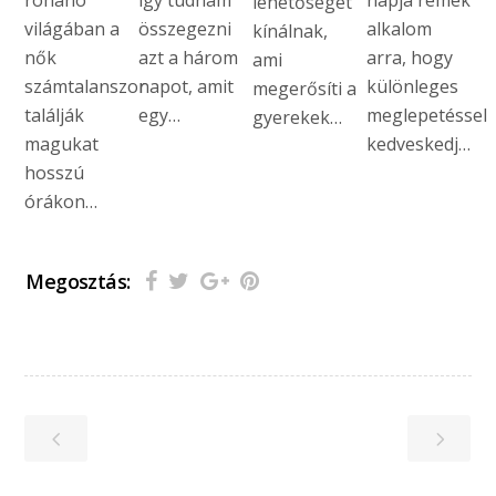
lehetőséget
világában a
összegezni
alkalom
kínálnak,
nők
azt a három
arra, hogy
ami
számtalanszor
napot, amit
különleges
megerősíti a
találják
egy…
meglepetéssel
gyerekek…
magukat
kedveskedj…
hosszú
órákon…
Megosztás: