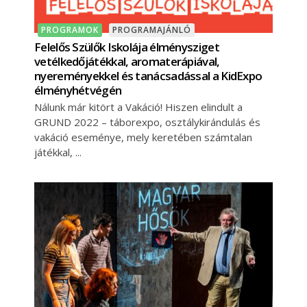
PROGRAMOK
PROGRAMAJÁNLÓ
Felelős Szülők Iskolája élménysziget
vetélkedőjátékkal, aromaterápiával,
nyereményekkel és tanácsadással a KidExpo
élményhétvégén
Nálunk már kitört a Vakáció! Hiszen elindult a
GRUND 2022 – táborexpo, osztálykirándulás és
vakáció eseménye, mely keretében számtalan
játékkal,