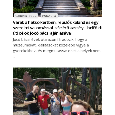
GRUND 2022
VAKÁCIÓ
Várak a hátsó kertben, repülős kaland és egy
szerelmi vallomással is felérő kastély – belföldi
úti célok Jocó bácsi ajánlásával
Jocó bácsi évek óta azon fáradozik, hogy a
múzeumokat, kiállításokat közelebb vigye a
gyerekekhez, és megmutassa: ezek a helyek nem