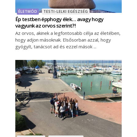
ÉLETMÓD
TESTI-LELKI EGÉSZSÉG
Ép testben épphogy élek… avagy hogy
vagyunk az orvos szerint?!
Az orvos, akinek a legfontosabb célja az életében,
hogy adjon másoknak. Elsősorban azzal, hogy
gyógyít, tanácsot ad és ezzel mások