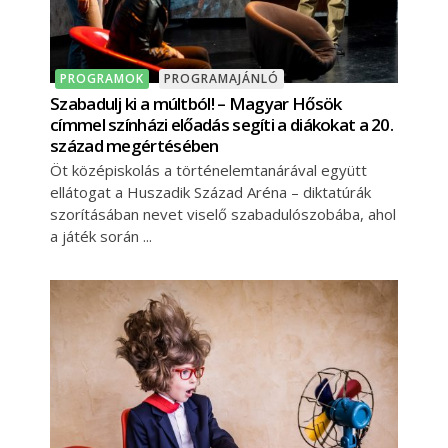
PROGRAMOK
PROGRAMAJÁNLÓ
Szabadulj ki a múltból! – Magyar Hősök
címmel színházi előadás segíti a diákokat a 20.
század megértésében
Öt középiskolás a történelemtanárával együtt
ellátogat a Huszadik Század Aréna – diktatúrák
szorításában nevet viselő szabadulószobába, ahol
a játék során