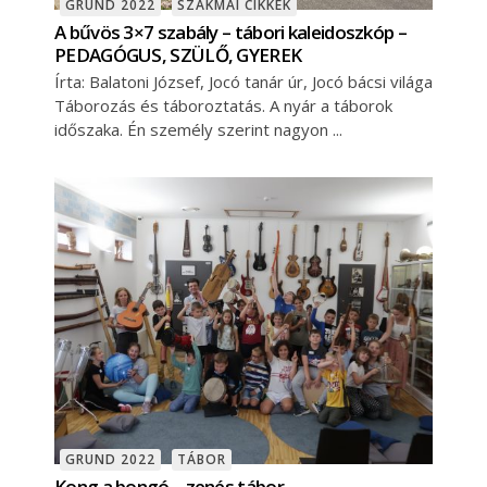
GRUND 2022
SZAKMAI CIKKEK
A bűvös 3×7 szabály – tábori kaleidoszkóp –
PEDAGÓGUS, SZÜLŐ, GYEREK
Írta: Balatoni József, Jocó tanár úr, Jocó bácsi világa
Táborozás és táboroztatás. A nyár a táborok
időszaka. Én személy szerint nagyon
GRUND 2022
TÁBOR
Kong a bongó – zenés tábor