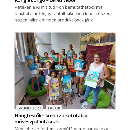
Péteken a Ki mit tud?-on bemutathatod, mit
tanultál a héten, garantált sikerben lehet részed,
hiszen nálunk minden produkciónak jár a
GRUND 2022
TÁBOR
Hangfestők – kreatív alkotótábor
művészpalántáknak
Meg lehet-e festeni a zenét? Van-e hangja egy