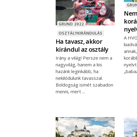
GRU
Nem 
korá
GRUND 2022
nyel
OSZTÁLYKIRÁNDULÁS
A HVG
Ha tavasz, akkor
kiadv
kirándul az osztály
annak
Irány a világ! Persze nem a
koráb
nagyvilág, hanem a kis
nyelvt
hazánk leginkább, ha
„baba
nekilódulunk tavasszal.
Boldogság ismét szabadon
menni, mert