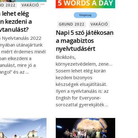
ND 2022
VAKÁCIÓ
lehet elég
n kezdeni a
GRUND 2022
VAKÁCIÓ
vtanulást?
Napi 5 szó játékosan
 Nyelvtanulás 2022
a magabiztos
ányában utánajártunk
nyelvtudásért
, miért érdemes minél
Biciklizés,
ban elkezdeni a
környezetvédelem, zene…
anulást, mire jó a
Sosem lehet elég korán
angol” és az
kezdeni bizonyos
készségek elsajátítását.
Ilyen a nyelvtanulás is: az
English for Everyone-
sorozattal gyerekjáték