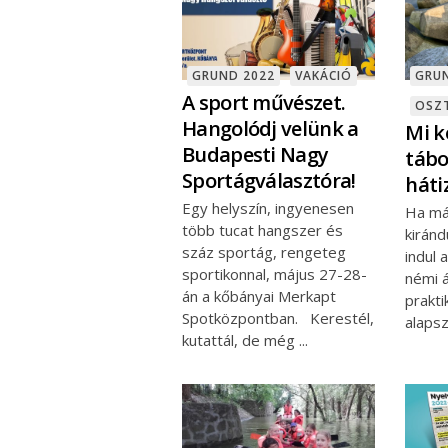
GRUND 2022
VAKÁCIÓ
GRU
A sport művészet.
OSZ
Hangolódj velünk a
Mi k
Budapesti Nagy
tábo
Sportágválasztóra!
háti
Egy helyszín, ingyenesen
Ha má
több tucat hangszer és
kiránd
száz sportág, rengeteg
indul 
sportikonnal, május 27-28-
némi á
án a kőbányai Merkapt
prakti
Spotközpontban. Kerestél,
alaps
kutattál, de még