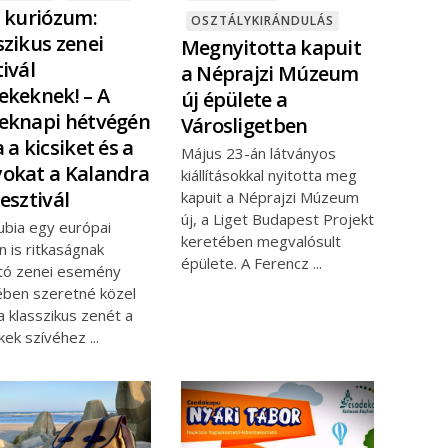
i kuriózum:
OSZTÁLYKIRÁNDULÁS
szikus zenei
Megnyitotta kapuit
tivál
a Néprajzi Múzeum
ekeknek! – A
új épülete a
eknapi hétvégén
Városligetben
 a kicsiket és a
Május 23-án látványos
okat a Kalandra
kiállításokkal nyitotta meg
Fesztivál
kapuit a Néprajzi Múzeum
új, a Liget Budapest Projekt
ubia egy európai
keretében megvalósult
n is ritkaságnak
épülete. A Ferencz
tó zenei esemény
ében szeretné közel
a klasszikus zenét a
kek szívéhez