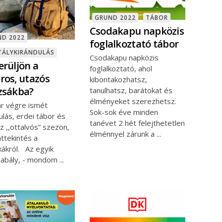
GRUND 2022
TÁBOR
Csodakapu napközis
ND 2022
foglalkoztató tábor
TÁLYKIRÁNDULÁS
Csodakapu napközis
erüljön a
foglalkoztató, ahol
ros, utazós
kibontakozhatsz,
zsákba?
tanulhatsz, barátokat és
élményeket szerezhetsz.
r végre ismét
Sok-sok éve minden
ulás, erdei tábor és
tanévet 2 hét felejthetetlen
az ,,ottalvós” szezon,
élménnyel zárunk a
ttekintés a
kákról. Az egyik
zabály, - mondom