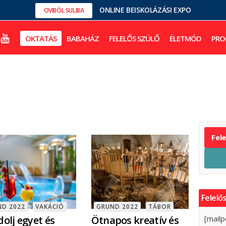
ONLINE BEISKOLÁZÁSI EXPO
OVIBÓL SULIBA
OKTATÁS
BABAHÁZ
FELELŐS SZÜLŐ
ÉLETMÓD
PRO
Fel
Felelős
ND 2022
VAKÁCIÓ
GRUND 2022
TÁBOR
olj egyet és
Ötnapos kreatív és
[mailp