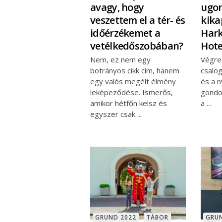
avagy, hogy
ugor
veszettem el a tér- és
kika
időérzékemet a
Hark
vetélkedőszobában?
Hote
Nem, ez nem egy
Végre 
botrányos cikk cím, hanem
csalog
egy valós megélt élmény
és a n
leképeződése. Ismerős,
gondol
amikor hétfőn kelsz és
a
egyszer csak
GRUND 2022
TÁBOR
GRU