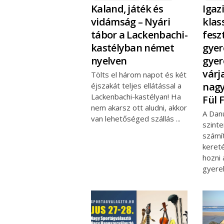
Kaland, játék és
Igaz
vidámság – Nyári
klas
tábor a Lackenbachi-
fesz
kastélyban német
gyer
nyelven
gyer
várja
Tölts el három napot és két
nagy
éjszakát teljes ellátással a
Lackenbachi-kastélyan! Ha
Fül 
nem akarsz ott aludni, akkor
A Dan
van lehetőséged szállás
szinte
számí
keret
hozni 
gyere