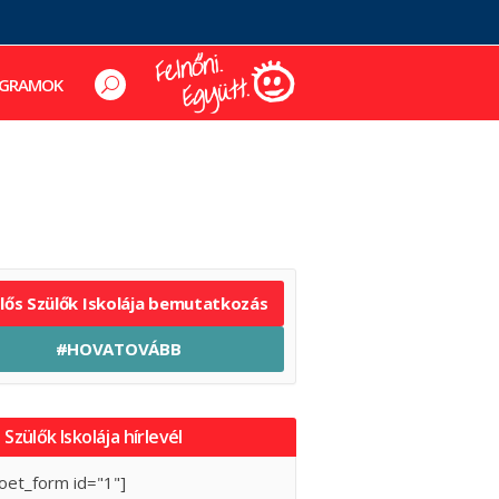
GRAMOK
elős Szülők Iskolája bemutatkozás
#HOVATOVÁBB
 Szülők Iskolája hírlevél
oet_form id="1"]