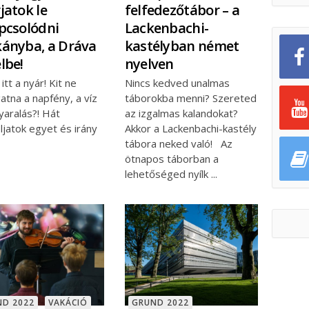
jatok le
felfedezőtábor – a
pcsolódni
Lackenbachi-
ányba, a Dráva
kastélyban német
lbe!
nyelven
itt a nyár! Kit ne
Nincs kedved unalmas
atna a napfény, a víz
táborokba menni? Szereted
yaralás?! Hát
az izgalmas kalandokat?
jatok egyet és irány
Akkor a Lackenbachi-kastély
tábora neked való! Az
ötnapos táborban a
lehetőséged nyílk
ND 2022
VAKÁCIÓ
GRUND 2022