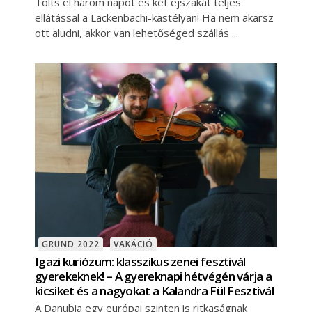
Tölts el három napot és két éjszakát teljes
ellátással a Lackenbachi-kastélyan! Ha nem akarsz
ott aludni, akkor van lehetőséged szállás
GRUND 2022
VAKÁCIÓ
Igazi kuriózum: klasszikus zenei fesztivál
gyerekeknek! – A gyereknapi hétvégén várja a
kicsiket és a nagyokat a Kalandra Fül Fesztivál
A Danubia egy európai szinten is ritkaságnak