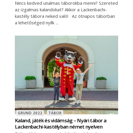
Nincs kedved unalmas táborokba menni? Szereted
az izgalmas kalandokat? Akkor a Lackenbachi-
kastély tábora neked való! Az ötnapos táborban
a lehetőséged nyílk
GRUND 2022
TÁBOR
Kaland, játék és vidámság – Nyári tábor a
Lackenbachi-kastélyban német nyelven