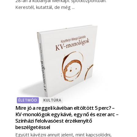
28-án a kőbányai Merkapt Spotközpontban.
Kerestél, kutattál, de még
ÉLETMÓD
KULTÚRA
Mire jó a reggeli kávéban eltöltött 5 perc? –
KV-monológok egy kávé, egy nő és ezer arc –
Színházi felolvasóest érzékenyítő
beszélgetéssel
Együtt kávézni annyit jelent, mint kapcsolódni,