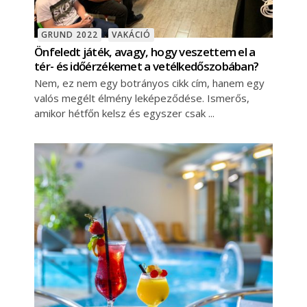
GRUND 2022
VAKÁCIÓ
Önfeledt játék, avagy, hogy veszettem el a
tér- és időérzékemet a vetélkedőszobában?
Nem, ez nem egy botrányos cikk cím, hanem egy
valós megélt élmény leképeződése. Ismerős,
amikor hétfőn kelsz és egyszer csak