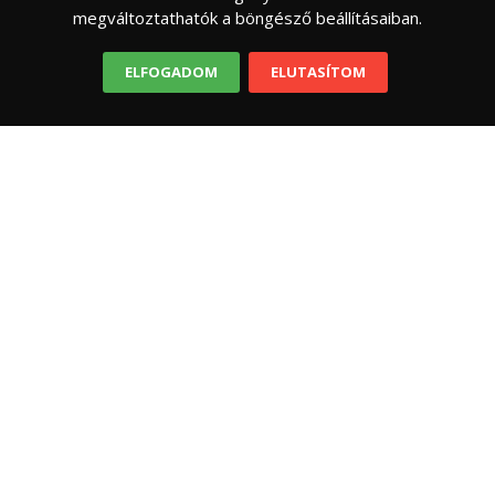
Művészetek Völgye. Nagyszínpados koncertek,
megváltoztathatók a böngésző beállításaiban.
mesés panoráma, színház,
ELFOGADOM
ELUTASÍTOM
GRUND 2022
OSZTÁLYKIRÁNDULÁS
Mi kerüljön a táboros, utazós hátizsákba?
Ha már végre ismét kirándulás, erdei tábor és
indul az ,,ottalvós” szezon, némi áttekintés a
praktikákról. Az egyik alapszabály, - mondom