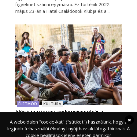
figyelmet szánni egymásra. Ez történik 2022.
május 23-án a Fiatal Családosok Klubja és a
ÉLETMÓD
KULTÚRA
Idén is igazi programdömpinggel vár a
Művészetek Völgye fesztivál!
A weboldalon "cookie-kat" ("sütiket") használunk, hogy a
Július 22. és 31. között több, mint 2000
legjobb felhasználói élményt nyújthassuk látogatóinknak. A
programmal csalogat a Balaton-felvidékre a
cookie beállítások igény esetén bármikor