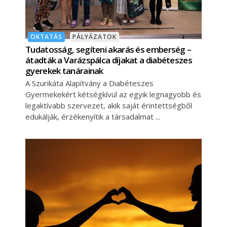
OKTATÁS
PÁLYÁZATOK
Tudatosság, segíteni akarás és emberség –
átadták a Varázspálca díjakat a diabéteszes
gyerekek tanárainak
A Szurikáta Alapítvány a Diabéteszes
Gyermekekért kétségkívül az egyik legnagyobb és
legaktívabb szervezet, akik saját érintettségből
edukálják, érzékenyítik a társadalmat