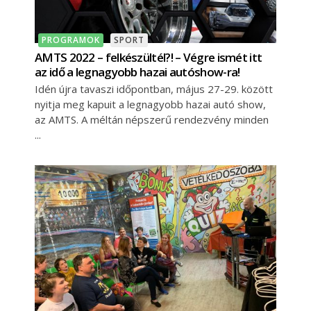
PROGRAMOK
SPORT
AMTS 2022 – felkészültél?! – Végre ismét itt
az idő a legnagyobb hazai autóshow-ra!
Idén újra tavaszi időpontban, május 27-29. között
nyitja meg kapuit a legnagyobb hazai autó show,
az AMTS. A méltán népszerű rendezvény minden