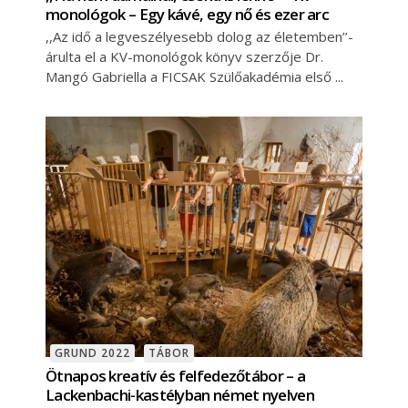
monológok – Egy kávé, egy nő és ezer arc
,,Az idő a legveszélyesebb dolog az életemben’’-
árulta el a KV-monológok könyv szerzője Dr.
Mangó Gabriella a FICSAK Szülőakadémia első
GRUND 2022
TÁBOR
Ötnapos kreatív és felfedezőtábor – a
Lackenbachi-kastélyban német nyelven