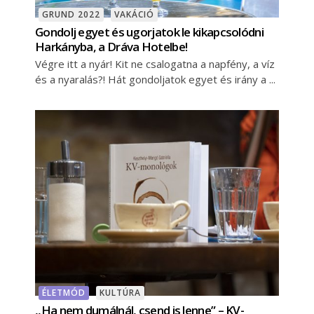
GRUND 2022
VAKÁCIÓ
Gondolj egyet és ugorjatok le kikapcsolódni
Harkányba, a Dráva Hotelbe!
Végre itt a nyár! Kit ne csalogatna a napfény, a víz
és a nyaralás?! Hát gondoljatok egyet és irány a
ÉLETMÓD
KULTÚRA
,,Ha nem dumálnál, csend is lenne” – KV-